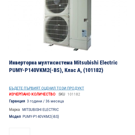
на
изображенията
Преминете
към
Инверторна мултисистема Mitsubishi Electric
началото
PUMY-P140VKM2(-BS), Клас А, (101182)
на
галерия
със
снимки
БЪДЕТЕ ПЪРВИЯТ ОЦЕНИЛ ТОЗИ ПРОДУКТ
ИЗЧЕРПАНО КОЛИЧЕСТВО
SKU
101182
Гаранция
3 години / 36 месеца
Марка
MITSUBISHI ELECTRIC
Модел
PUMY-P140VKM2(-BS)