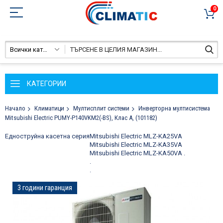
0
Всички категории
КАТЕГОРИИ
Начало
Климатици
Мултисплит системи
Инверторна мултисистема
Mitsubishi Electric PUMY-P140VKM2(-BS), Клас А, (101182)
Едноструйна касетна серия
Mitsubishi Electric MLZ-KA25VA
Mitsubishi Electric MLZ-KA35VA
Mitsubishi Electric MLZ-KA50VA
.
.
.
Преминете
3 години гаранция
към
края
на
галерията