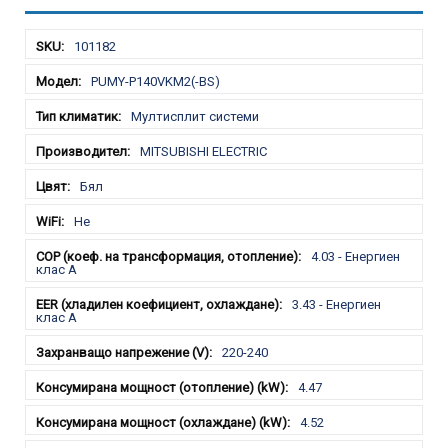
Характеристики
101182
PUMY-P140VKM2(-BS)
Мултисплит системи
MITSUBISHI ELECTRIC
Бял
Не
4.03 - Енергиен
клас А
3.43 - Енергиен
клас A
220-240
4.47
4.52