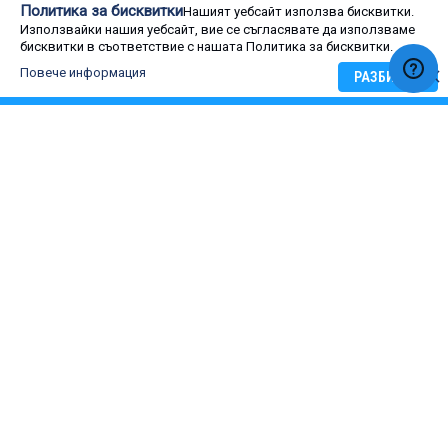
Скрита таванна серия
Политика за бисквитки
Нашият уебсайт използва бисквитки.
Mitsubishi Electric SEZ-KD25VAQ
Използвайки нашия уебсайт, вие се съгласявате да използваме
Mitsubishi Electric SEZ-KD35VAQ
бисквитки в съответствие с нашата Политика за бисквитки.
Mitsubishi Electric SEZ-KD50VAQ
Mitsubishi Electric SEZ-KD60VAQ
Повече информация
РАЗБИРАМ
Mitsubishi Electric SEZ-KD71VAQ
.
.
.
.
.
Оценка на потребители
0
Rating:
0
100
Оценка на потребители
% of
5 star
4 star
3 star
2 star
1 star
ОЦЕНЕТЕ: