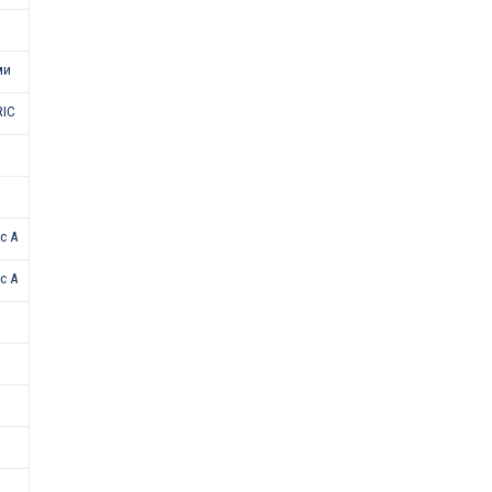
ми
RIC
с А
с A