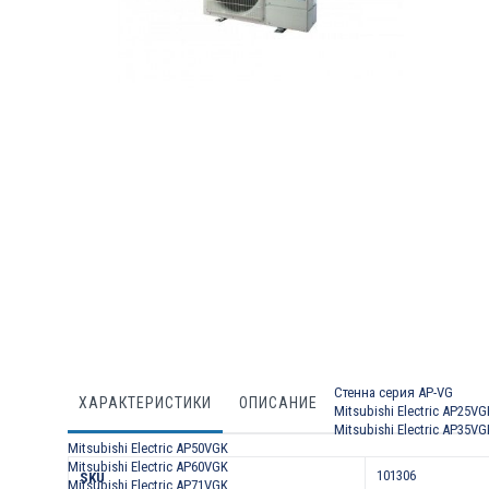
Преминете
към
началото
на
галерия
със
снимки
Стенна серия AP-VG
ХАРАКТЕРИСТИКИ
ОПИСАНИЕ
Mitsubishi Electric AP25VG
Mitsubishi Electric AP35VG
Mitsubishi Electric AP50VGK
Характеристики
Mitsubishi Electric AP60VGK
101306
SKU
Mitsubishi Electric AP71VGK
.