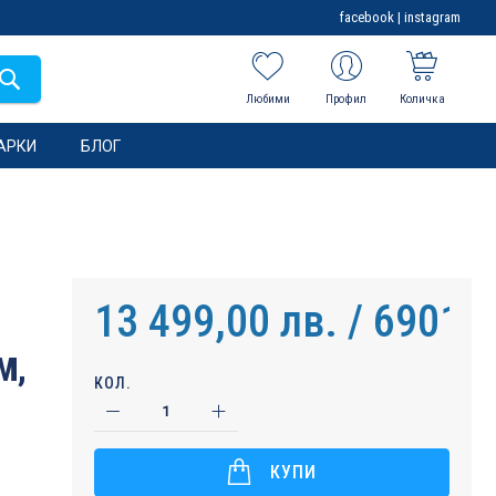
facebook
|
instagram
Любими
Профил
Количка
АРКИ
БЛОГ
13 499,00 лв. / 6901,9
M,
КОЛ.
КУПИ