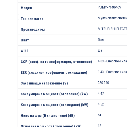
.
PUMY-P140VKM
Модел
.
.
Мултисплит систе
.
Тип климатик
MITSUBISHI ELECT
Производител
Бял
Цвят
Да
WiFi
4.03 - Енергиен кла
COP (коеф. на трансформация, отопление)
3.43 - Енергиен кла
EER (хладилен коефициент, охлаждане)
220-240
Захранващо напрежение (V)
4.47
Консумирана мощност (отопление) (kW)
4.52
Консумирана мощност (охлаждане) (kW)
51
Ниво на шум (Външно тяло) (dB)
18
Отдавана мощност (отопление) (kW)