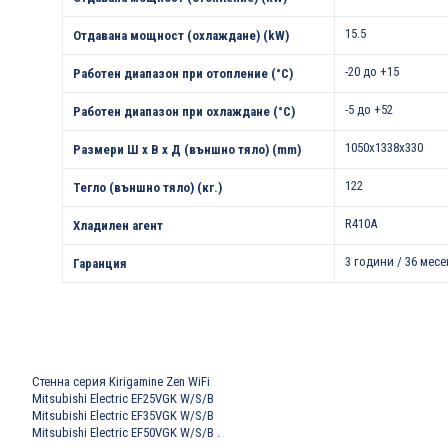
15.5
Отдавана мощност (охлаждане) (kW)
-20 до +15
Работен диапазон при отопление (°С)
-5 до +52
Работен диапазон при охлаждане (°С)
1050x1338x330
Размери Ш х В х Д (външно тяло) (mm)
122
Тегло (външно тяло) (кг.)
R410A
Хладилен агент
3 години / 36 месе
Гаранция
Стенна серия Kirigamine Zen WiFi
Mitsubishi Electric EF25VGK W/S/B
Mitsubishi Electric EF35VGK W/S/B
Mitsubishi Electric EF50VGK W/S/B
.