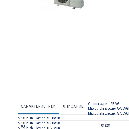
Преминете
към
началото
на
галерия
със
снимки
Стенна серия AP-VG
ХАРАКТЕРИСТИКИ
ОПИСАНИЕ
Mitsubishi Electric AP25VG
Mitsubishi Electric AP35VG
Mitsubishi Electric AP50VGK
Характеристики
Mitsubishi Electric AP60VGK
101228
SKU
Mitsubishi Electric AP71VGK
.