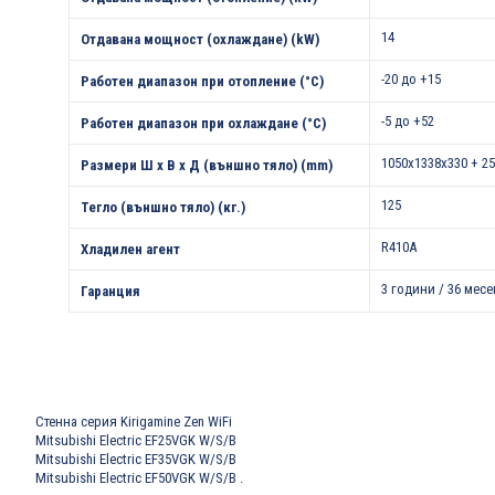
14
Отдавана мощност (охлаждане) (kW)
-20 до +15
Работен диапазон при отопление (°С)
-5 до +52
Работен диапазон при охлаждане (°С)
1050x1338x330 + 25
Размери Ш х В х Д (външно тяло) (mm)
125
Тегло (външно тяло) (кг.)
R410A
Хладилен агент
3 години / 36 месе
Гаранция
Стенна серия Kirigamine Zen WiFi
Mitsubishi Electric EF25VGK W/S/B
Mitsubishi Electric EF35VGK W/S/B
Mitsubishi Electric EF50VGK W/S/B
.