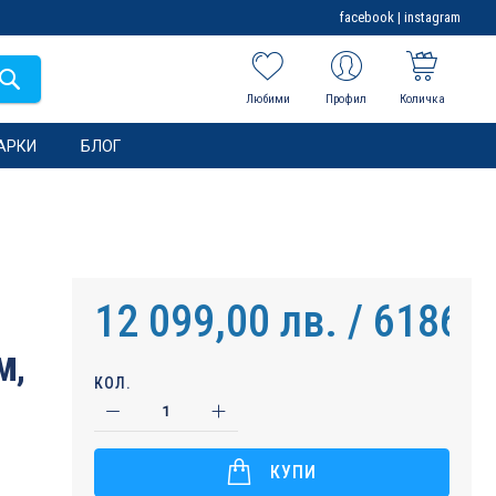
facebook
|
instagram
Любими
Профил
Количка
АРКИ
БЛОГ
12 099,00 лв. / 6186,1
M,
КОЛ.
КУПИ