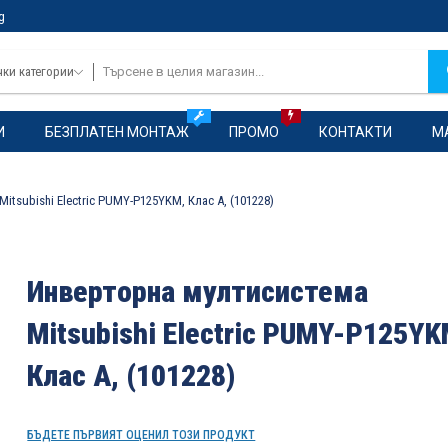
g
чки категории
И
БЕЗПЛАТЕН МОНТАЖ
ПРОМО
КОНТАКТИ
М
itsubishi Electric PUMY-P125YKM, Клас А, (101228)
Инверторна мултисистема
Mitsubishi Electric PUMY-P125YK
Клас А, (101228)
БЪДЕТЕ ПЪРВИЯТ ОЦЕНИЛ ТОЗИ ПРОДУКТ