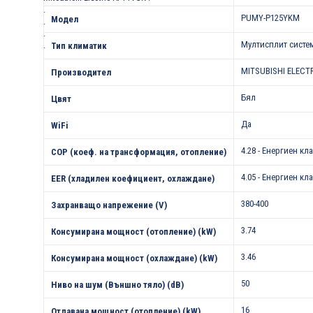
.
PUMY-P125YKM
Модел
.
.
Мултисплит систе
.
Тип климатик
MITSUBISHI ELECT
Производител
Бял
Цвят
Да
WiFi
4.28 - Енергиен кла
COP (коеф. на трансформация, отопление)
4.05 - Енергиен кла
EER (хладилен коефициент, охлаждане)
380-400
Захранващо напрежение (V)
3.74
Консумирана мощност (отопление) (kW)
3.46
Консумирана мощност (охлаждане) (kW)
50
Ниво на шум (Външно тяло) (dB)
16
Отдавана мощност (отопление) (kW)