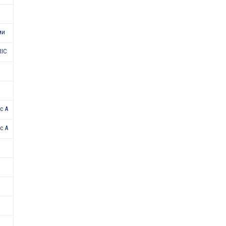
ми
RIC
с А
с A