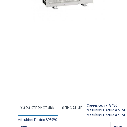
Преминете
към
началото
на
галерия
със
снимки
Стенна серия AP-VG
ХАРАКТЕРИСТИКИ
ОПИСАНИЕ
Mitsubishi Electric AP25VG
Mitsubishi Electric AP35VG
Mitsubishi Electric AP50VG
.
Характеристики
.
101267