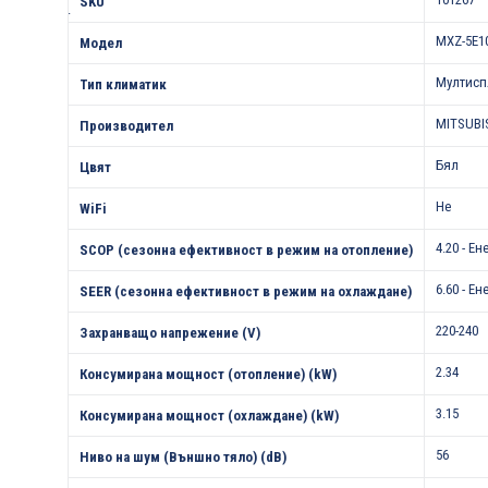
SKU
.
MXZ-5E1
Модел
Мултисп
Тип климатик
MITSUBI
Производител
Бял
Цвят
Не
WiFi
4.20 - Е
SCOP (сезонна ефективност в режим на отопление)
6.60 - Е
SEER (сезонна ефективност в режим на охлаждане)
220-240
Захранващо напрежение (V)
2.34
Консумирана мощност (отопление) (kW)
3.15
Консумирана мощност (охлаждане) (kW)
56
Ниво на шум (Външно тяло) (dB)