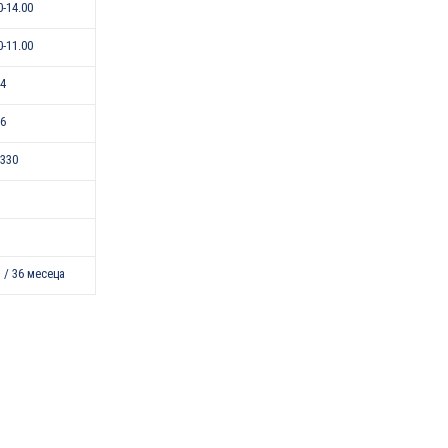
0-14.00
0-11.00
24
46
330
 / 36 месеца