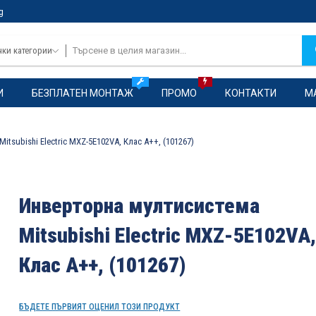
g
чки категории
И
БЕЗПЛАТЕН МОНТАЖ
ПРОМО
КОНТАКТИ
М
tsubishi Electric MXZ-5E102VA, Клас А++, (101267)
Инверторна мултисистема
Mitsubishi Electric MXZ-5E102VA
Клас А++, (101267)
БЪДЕТЕ ПЪРВИЯТ ОЦЕНИЛ ТОЗИ ПРОДУКТ