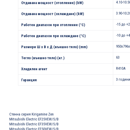
4.10-10.5
Отдавана мощност (отопление) (kW)
3.90-10.2
Отдавана мощност (охлаждане) (kW)
-15 до +
Работен диапазон при отопление (°С)
-10 до +
Работен диапазон при охлаждане (°С)
950x796x
Размери Ш х В х Д (външно тяло) (mm)
63
Тегло (външно тяло) (кг.)
R410A
Хладилен агент
3 години
Гаранция
Стенна серия Kirigamine Zen
Mitsubishi Electric EF25VEW/S/B
Mitsubishi Electric EF35VEW/S/B
Mitsubishi Electric EF50VEW/S/B
.