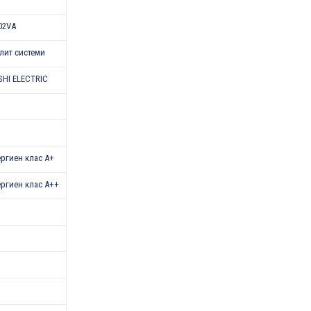
02VA
лит системи
SHI ELECTRIC
нергиен клас А+
нергиен клас А++