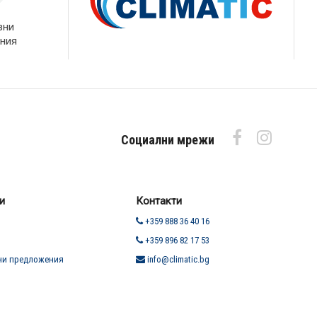
вни
ния
Социални мрежи
и
Контакти
+359 888 36 40 16
+359 896 82 17 53
ни предложения
info@climatic.bg