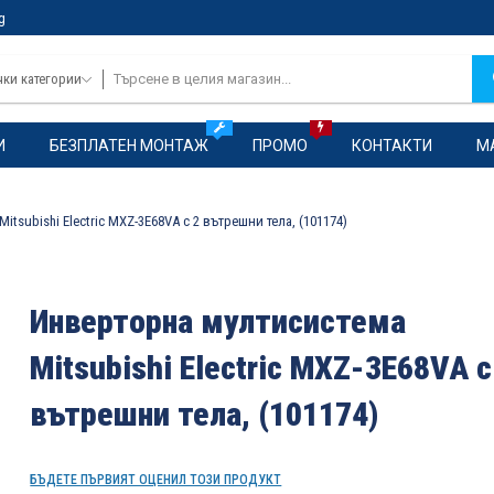
g
чки категории
И
БЕЗПЛАТЕН МОНТАЖ
ПРОМО
КОНТАКТИ
М
tsubishi Electric MXZ-3E68VA с 2 вътрешни тела, (101174)
Инверторна мултисистема
Mitsubishi Electric MXZ-3E68VA с
вътрешни тела, (101174)
БЪДЕТЕ ПЪРВИЯТ ОЦЕНИЛ ТОЗИ ПРОДУКТ