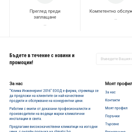
Преглед преди
Компетентно обслу
заплащане
...
...
Бъдете в течение с новини и
Абонирай
се
промоции!
за
нашия
е-
бюлетин:
За нас
Моят профи
"Клима Инженеринг 2016" ЕООД е фирма, стремяща се
За нас
да предложи на клиентите си най-качествени
Контакти
продукти и обслужване на конкурентни цени.
Моят профил
Работим с екипи от доказани професионалисти и
производители на водещи марки климатични
Поръчки
инсталации в света.
Търсене
Предлагаме висококачествени климатици на изгодни
цени, с онлайн поръчка на climatic.bg
Регистрация