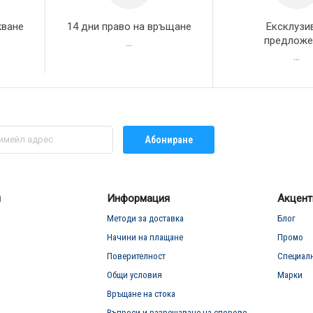
жване
14 дни право на връщане
Ексклузи
предложе
...
...
Абониране
л
Информация
Акцент
Методи за доставка
Блог
Начини на плащане
Промо
Поверителност
Специал
Общи условия
Марки
Връщане на стока
Въпроси и разрешаване на спорове