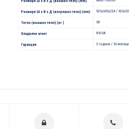
840x710x330
Размери Ш х В х Д (външно тяло) (mm)
925х305х234 / 925х3
Размери Ш х В х Д (вътрешно тяло) (mm)
58
Тегло (външно тяло) (кг.)
R410A
Хладилен агент
3 години / 36 месеца
Гаранция