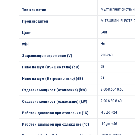
Мултисплит системи
Тип климатик
MITSUBISHI ELECTRI
Производител
Бял
Цвят
Не
WiFi
220-240
Захранващо напрежение (V)
53
Ниво на шум (Външно тяло) (dB)
21
Ниво на шум (Вътрешно тяло) (dB)
2.60-8.60-10.60
Отдавана мощност (отопление) (kW)
2.90-6.80-8.40
Отдавана мощност (охлаждане) (kW)
-15 до +24
Работен диапазон при отопление (°С)
-10 до +46
Работен диапазон при охлаждане (°С)