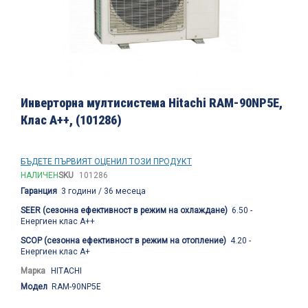
Преминете
към
Инверторна мултисистема Hitachi RAM-90NP5E,
началото
Клас А++, (101286)
на
галерия
със
снимки
БЪДЕТЕ ПЪРВИЯТ ОЦЕНИЛ ТОЗИ ПРОДУКТ
НАЛИЧЕН
SKU
101286
Гаранция
3 години / 36 месеца
SEER (сезонна ефективност в режим на охлаждане)
6.50 -
Енергиен клас A++
SCOP (сезонна ефективност в режим на отопление)
4.20 -
Енергиен клас А+
Марка
HITACHI
Модел
RAM-90NP5E