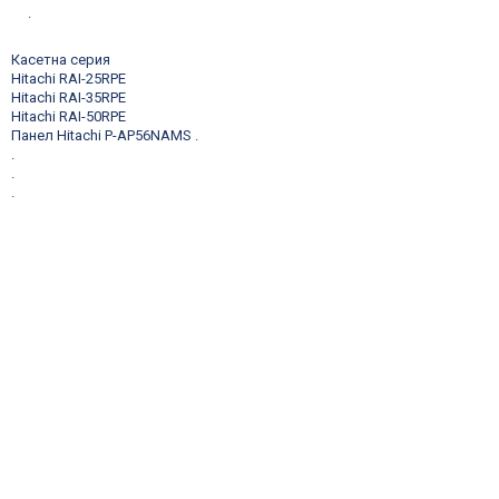
.
Касетна серия
Hitachi RAI-25RPE
Hitachi RAI-35RPE
Hitachi RAI-50RPE
Панел Hitachi P-AP56NAMS
.
.
.
.