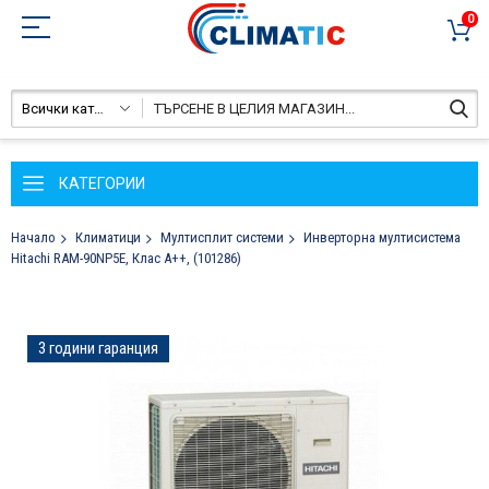
0
Всички категории
КАТЕГОРИИ
Начало
Климатици
Мултисплит системи
Инверторна мултисистема
Hitachi RAM-90NP5E, Клас А++, (101286)
Преминете
3 години гаранция
към
края
на
галерията
на
изображенията