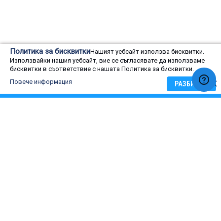
Оценка на потребители
Политика за бисквитки
Нашият уебсайт използва бисквитки.
0
Използвайки нашия уебсайт, вие се съгласявате да използваме
Rating:
0
100
Оценка на потребители
% of
бисквитки в съответствие с нашата Политика за бисквитки.
Повече информация
РАЗБИРАМ
5 star
4 star
3 star
2 star
1 star
ОЦЕНЕТЕ:
ИНВЕРТОРНА МУЛТИСИСТЕМА HITACHI RAM-90NP5E, КЛАС
А++, (101286)
Име