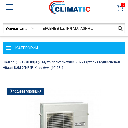
0
Всички категории
КАТЕГОРИИ
Начало
Климатици
Мултисплит системи
Инверторна мултисистема
Hitachi RAM-70NP4E, Клас А++, (101281)
Преминете
3 години гаранция
към
края
на
галерията
на
изображенията