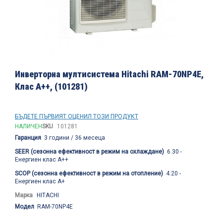
Преминете
към
Инверторна мултисистема Hitachi RAM-70NP4E,
началото
Клас А++, (101281)
на
галерия
със
снимки
БЪДЕТЕ ПЪРВИЯТ ОЦЕНИЛ ТОЗИ ПРОДУКТ
НАЛИЧЕН
SKU
101281
Гаранция
3 години / 36 месеца
SEER (сезонна ефективност в режим на охлаждане)
6.30 -
Енергиен клас A++
SCOP (сезонна ефективност в режим на отопление)
4.20 -
Енергиен клас А+
Марка
HITACHI
Модел
RAM-70NP4E