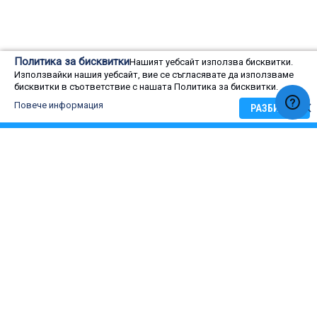
Оценка на потребители
Политика за бисквитки
Нашият уебсайт използва бисквитки.
0
Използвайки нашия уебсайт, вие се съгласявате да използваме
Rating:
0
100
Оценка на потребители
% of
бисквитки в съответствие с нашата Политика за бисквитки.
Повече информация
РАЗБИРАМ
5 star
4 star
3 star
2 star
1 star
ОЦЕНЕТЕ:
ИНВЕРТОРНА МУЛТИСИСТЕМА HITACHI RAM-70NP4E, КЛАС
А++, (101281)
Име