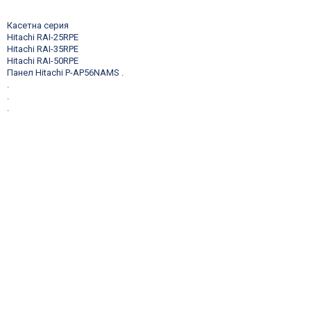
Касетна серия
Hitachi RAI-25RPE
Hitachi RAI-35RPE
Hitachi RAI-50RPE
Панел Hitachi P-AP56NAMS
.
.
.
.