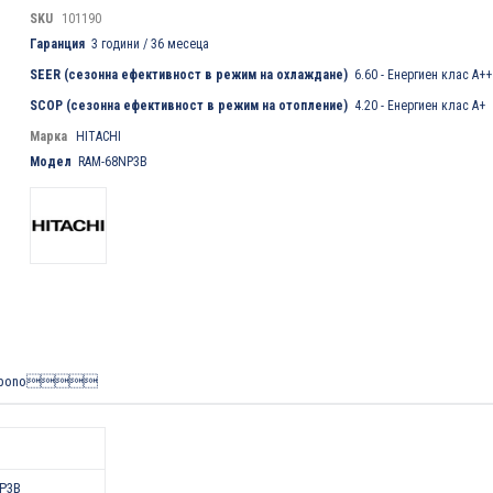
SKU
101190
Гаранция
3 години / 36 месеца
SEER (сезонна ефективност в режим на охлаждане)
6.60 - Енергиен клас A++
SCOP (сезонна ефективност в режим на отопление)
4.20 - Енергиен клас А+
Марка
HITACHI
Модел
RAM-68NP3B
kebono
P3B