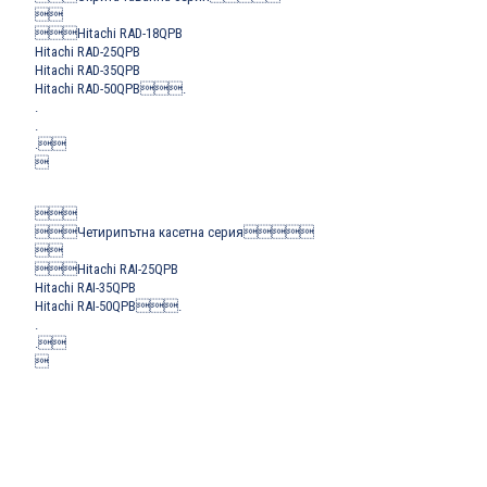


Hitachi RAD-18QPB
Hitachi RAD-25QPB
Hitachi RAD-35QPB
Hitachi RAD-50QPB

.
.
.
.



Четирипътна касетна серия


Hitachi RAI-25QPB
Hitachi RAI-35QPB
Hitachi RAI-50QPB

.
.
.

