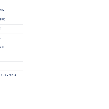
-9.50
-8.80
21
43
298
 / 36 месеца