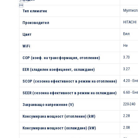
.


Мултисп
Тип климатик
HITACHI
Производител
Бял
Цвят
Не
WiFi
3.73
COP (коеф. на трансформация, отопление)
3.27
EER (хладилен коефициент, охлаждане)
4.20 - Е
SCOP (сезонна ефективност в режим на отопление)
6.60 - Е
SEER (сезонна ефективност в режим на охлаждане)
220-240
Захранващо напрежение (V)
2.28
Консумирана мощност (отопление) (kW)
2.08
Консумирана мощност (охлаждане) (kW)