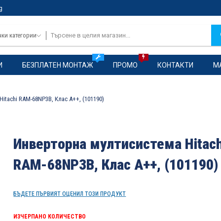
g
чки категории
И
БЕЗПЛАТЕН МОНТАЖ
ПРОМО
КОНТАКТИ
М
itachi RAM-68NP3B, Клас А++, (101190)
Инверторна мултисистема Hitach
RAM-68NP3B, Клас А++, (101190)
БЪДЕТЕ ПЪРВИЯТ ОЦЕНИЛ ТОЗИ ПРОДУКТ
ИЗЧЕРПАНО КОЛИЧЕСТВО