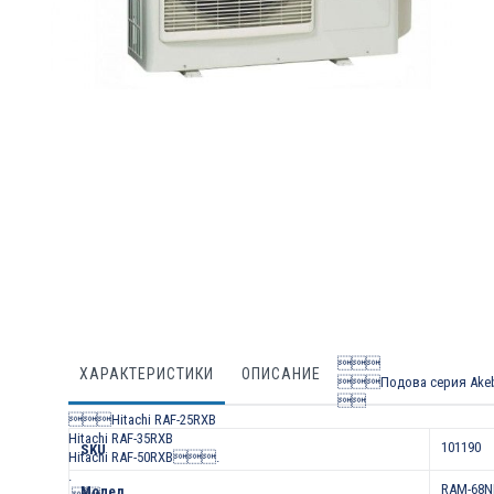
Преминете
към
началото
на
галерия
със
снимки

ХАРАКТЕРИСТИКИ
ОПИСАНИЕ
Подова серия A


Hitachi RAF-25RXB
Характеристики
Hitachi RAF-35RXB
101190
SKU
Hitachi RAF-50RXB

.
.
RAM-68N
Модел