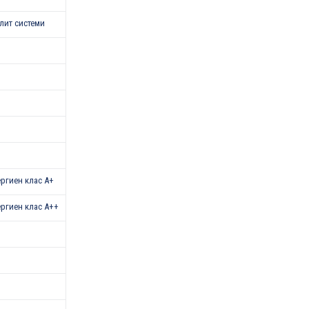
лит системи
нергиен клас А+
нергиен клас A++