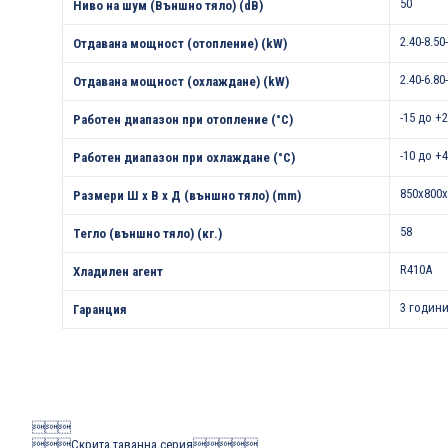
50
Ниво на шум (Външно тяло) (dB)
2.40-8.50
Отдавана мощност (отопление) (kW)
2.40-6.80
Отдавана мощност (охлаждане) (kW)
-15 до +
Работен диапазон при отопление (°С)
-10 до +
Работен диапазон при охлаждане (°С)
850x800x
Размери Ш х В х Д (външно тяло) (mm)
58
Тегло (външно тяло) (кг.)
R410A
Хладилен агент
3 години
Гаранция

Скрита таванна серия