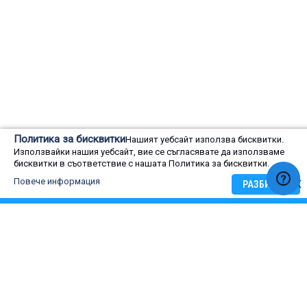
Оценка на потребители
Политика за бисквитки
Нашият уебсайт използва бисквитки.
Използвайки нашия уебсайт, вие се съгласявате да използваме
0
бисквитки в съответствие с нашата Политика за бисквитки.
Rating:
0
100
Оценка на потребители
% of
Повече информация
РАЗБИРАМ
5 star
4 star
3 star
2 star
1 star
ОЦЕНЕТЕ: