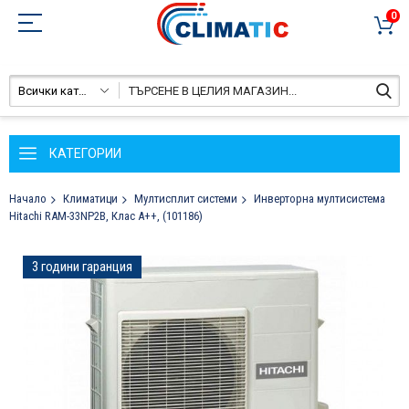
0
Всички категории
КАТЕГОРИИ
Начало
Климатици
Мултисплит системи
Инверторна мултисистема
Hitachi RAM-33NP2B, Клас А++, (101186)
Преминете
3 години гаранция
към
края
на
галерията
на
изображенията