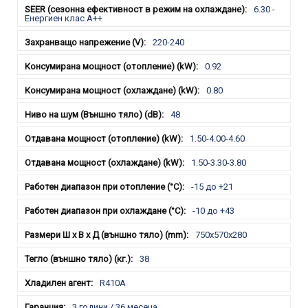
6.30 -
Енергиен клас A++
220-240
0.92
0.80
48
1.50-4.00-4.60
1.50-3.30-3.80
-15 до +21
-10 до +43
750x570x280
38
R410A
3 години / 36 месеца