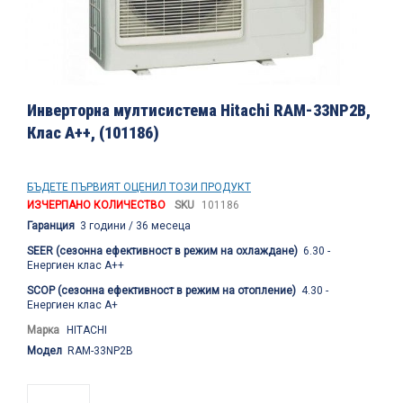
Преминете
към
Инверторна мултисистема Hitachi RAM-33NP2B,
началото
Клас А++, (101186)
на
галерия
със
снимки
БЪДЕТЕ ПЪРВИЯТ ОЦЕНИЛ ТОЗИ ПРОДУКТ
ИЗЧЕРПАНО КОЛИЧЕСТВО
SKU
101186
Гаранция
3 години / 36 месеца
SEER (сезонна ефективност в режим на охлаждане)
6.30 -
Енергиен клас A++
SCOP (сезонна ефективност в режим на отопление)
4.30 -
Енергиен клас А+
Марка
HITACHI
Модел
RAM-33NP2B