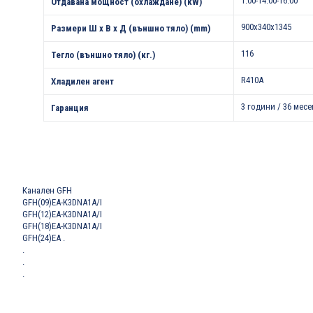
1.00-14.00-16.00
Отдавана мощност (охлаждане) (kW)
900x340x1345
Размери Ш х В х Д (външно тяло) (mm)
116
Тегло (външно тяло) (кг.)
R410A
Хладилен агент
3 години / 36 месе
Гаранция
Канален GFH
GFH(09)EA-K3DNA1A/I
GFH(12)EA-K3DNA1A/I
GFH(18)EA-K3DNA1A/I
GFH(24)EA
.
.
.
.