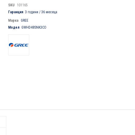
SKU
101165
Гаранция
3 години / 36 месеца
Марка
GREE
Модел
GWHD48SNK3CO