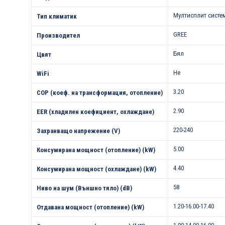
Мултисплит систе
Тип климатик
GREE
Производител
Бял
Цвят
Не
WiFi
3.20
COP (коеф. на трансформация, отопление)
2.90
EER (хладилен коефициент, охлаждане)
220-240
Захранващо напрежение (V)
5.00
Консумирана мощност (отопление) (kW)
4.40
Консумирана мощност (охлаждане) (kW)
58
Ниво на шум (Външно тяло) (dB)
1.20-16.00-17.40
Отдавана мощност (отопление) (kW)