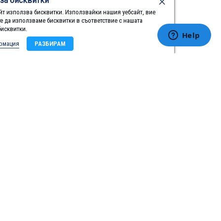
за бисквитки
йт използва бисквитки. Използвайки нашия уебсайт, вие
те да използваме бисквитки в съответствие с нашата
бисквитки.
рмация
РАЗБИРАМ