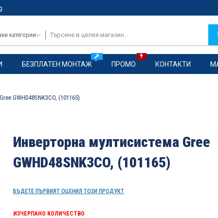
g
чки категории
И
БЕЗПЛАТЕН МОНТАЖ
ПРОМО
КОНТАКТИ
М
Gree GWHD48SNK3CO, (101165)
Инверторна мултисистема Gree
GWHD48SNK3CO, (101165)
БЪДЕТЕ ПЪРВИЯТ ОЦЕНИЛ ТОЗИ ПРОДУКТ
ИЗЧЕРПАНО КОЛИЧЕСТВО