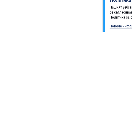
Политика 
Нашият уебса
се съгласява
Политика за 
Повече инфо
ИСТЕМА GREE GWHD48SNK3CO, (101165)