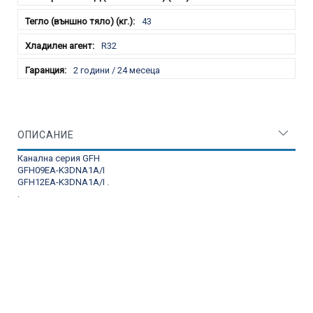
43
R32
2 години / 24 месеца
ОПИСАНИЕ
Канална серия GFH
GFH09EA-K3DNA1A/I
GFH12EA-K3DNA1A/I
.
.