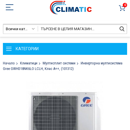
0
Всички категории
КАТЕГОРИИ
Начало
Климатици
Мултисплит системи
Инверторна мултисистема
Gree GWHD18NK6LO LCLH, Клас А++, (101312)
Преминете
към
края
на
галерията
на
изображенията