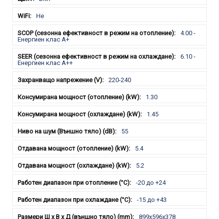
Не
4.00 -
Енергиен клас А+
6.10 -
Енергиен клас А++
220-240
1.30
1.45
55
5.4
5.2
-20 до +24
-15 до +43
899x596x378