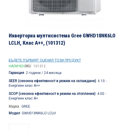
Преминете
към
Инверторна мултисистема Gree GWHD18NK6LO
началото
LCLH, Клас А++, (101312)
на
галерия
със
снимки
БЪДЕТЕ ПЪРВИЯТ ОЦЕНИЛ ТОЗИ ПРОДУКТ
НАЛИЧЕН
SKU
101312
Гаранция
2 години / 24 месеца
SEER (сезонна ефективност в режим на охлаждане)
6.10 -
Енергиен клас А++
SCOP (сезонна ефективност в режим на отопление)
4.00 -
Енергиен клас А+
Марка
GREE
Модел
GWHD18NK6LO LCLH