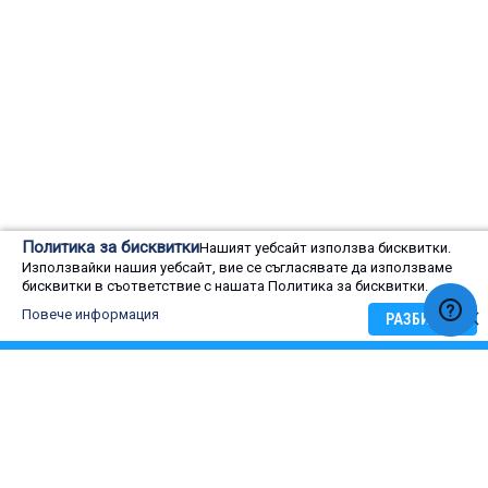
Оценка на потребители
Политика за бисквитки
Нашият уебсайт използва бисквитки.
Използвайки нашия уебсайт, вие се съгласявате да използваме
0
бисквитки в съответствие с нашата Политика за бисквитки.
Rating:
0
100
Оценка на потребители
% of
Повече информация
РАЗБИРАМ
5 star
4 star
3 star
2 star
1 star