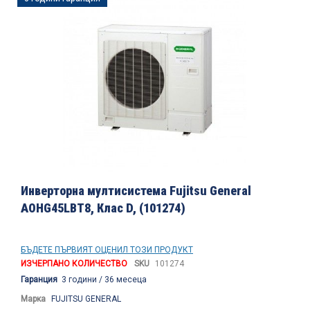
към
края
на
галерията
на
изображенията
Преминете
към
Инверторна мултисистема Fujitsu General
началото
AOHG45LBT8, Клас D, (101274)
на
галерия
със
снимки
БЪДЕТЕ ПЪРВИЯТ ОЦЕНИЛ ТОЗИ ПРОДУКТ
ИЗЧЕРПАНО КОЛИЧЕСТВО
SKU
101274
Гаранция
3 години / 36 месеца
Марка
FUJITSU GENERAL