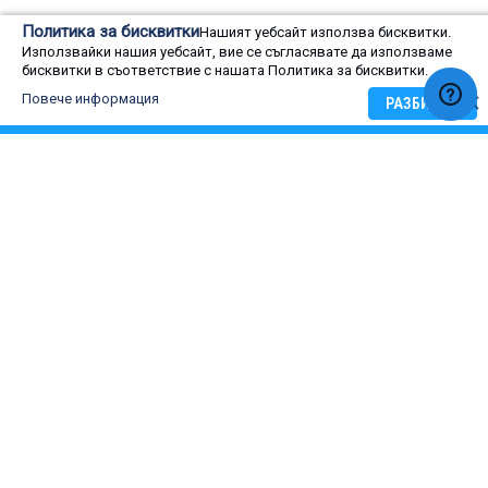
Политика за бисквитки
Нашият уебсайт използва бисквитки.
Използвайки нашия уебсайт, вие се съгласявате да използваме
бисквитки в съответствие с нашата Политика за бисквитки.
Оценка на потребители
Повече информация
РАЗБИРАМ
0
Rating:
0
100
Оценка на потребители
% of
5 star
4 star
3 star
2 star
1 star
ОЦЕНЕТЕ:
ИНВЕРТОРНА МУЛТИСИСТЕМА FUJITSU GENERAL
AOHG45LBT8, КЛАС D, (101274)
Име