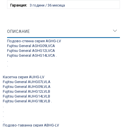
3 години / 36 месеца
ОПИСАНИЕ
Подово-стенна серия AGHG-LV
Fujitsu General AGHG09LVCA
Fujitsu General AGHG12LVCA
Fujitsu General AGHG14LVCA
.
.
.
Касетна серия AUHG-LV
Fujitsu General AUHG07LVLA
Fujitsu General AUHG09LVLA
Fujitsu General AUHG12LVLB
Fujitsu General AUHG14LVLB
Fujitsu General AUHG18LVLB
.
.
.
.
.
Подово-таванна серия ABHG-LV