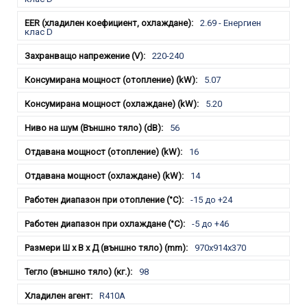
2.69 - Енергиен
клас D
220-240
5.07
5.20
56
16
14
-15 до +24
-5 до +46
970x914x370
98
R410A