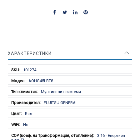
ХАРАКТЕРИСТИКИ
Характеристики
101274
AOHG45LBT8
Мултисплит системи
FUJITSU GENERAL
Бял
Не
3.16 - Енергиен
клас D