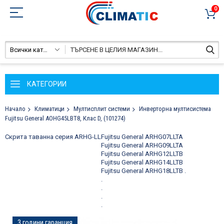
0
Всички категории
КАТЕГОРИИ
Начало
Климатици
Мултисплит системи
Инверторна мултисистема
Fujitsu General AOHG45LBT8, Клас D, (101274)
Скрита таванна серия ARHG-LL
Fujitsu General ARHG07LLTA
Fujitsu General ARHG09LLTA
Fujitsu General ARHG12LLTB
Fujitsu General ARHG14LLTB
Fujitsu General ARHG18LLTB
.
.
.
.
.
Преминете
3 години гаранция