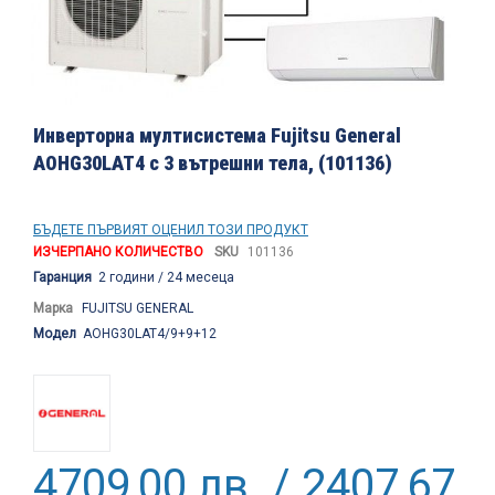
Преминете
към
Инверторна мултисистема Fujitsu General
началото
AOHG30LAT4 с 3 вътрешни тела, (101136)
на
галерия
със
снимки
БЪДЕТЕ ПЪРВИЯТ ОЦЕНИЛ ТОЗИ ПРОДУКТ
ИЗЧЕРПАНО КОЛИЧЕСТВО
SKU
101136
Гаранция
2 години / 24 месеца
Марка
FUJITSU GENERAL
Модел
AOHG30LAT4/9+9+12
4709,00 лв. / 2407,67 €