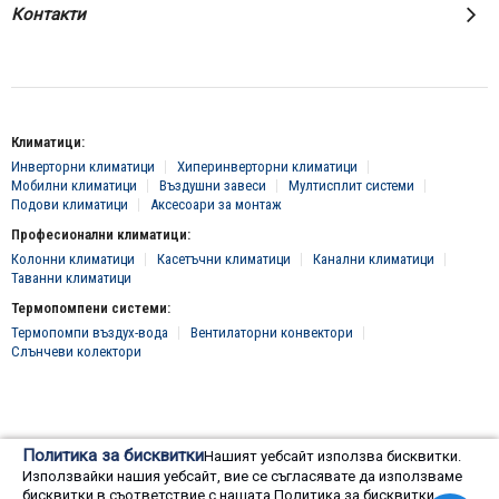
Контакти
Климатици:
Инверторни климатици
Хиперинверторни климатици
Мобилни климатици
Въздушни завеси
Мултисплит системи
Подови климатици
Аксесоари за монтаж
Професионални климатици:
Колонни климатици
Касетъчни климатици
Канални климатици
Таванни климатици
Термопомпени системи:
Термопомпи въздух-вода
Вентилаторни конвектори
Слънчеви колектори
© 2016 - 2024 Всички права запазени, "Клима Инженеринг 2016" ЕООД
Политика за бисквитки
Нашият уебсайт използва бисквитки.
Онлайн магазин от
Използвайки нашия уебсайт, вие се съгласявате да използваме
бисквитки в съответствие с нашата Политика за бисквитки.