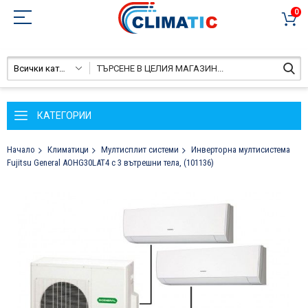
0
Всички категории
КАТЕГОРИИ
Начало
Климатици
Мултисплит системи
Инверторна мултисистема
Fujitsu General AOHG30LAT4 с 3 вътрешни тела, (101136)
Преминете
към
края
на
галерията
на
изображенията