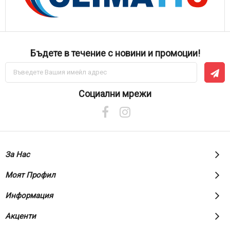
Бъдете в течение с новини и промоции!
Абонирай
се
за
нашия
Социални мрежи
е-
бюлетин:
За Нас
Моят Профил
Информация
Акценти