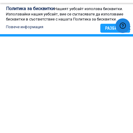
Политика за бисквитки
Нашият уебсайт използва бисквитки.
Използвайки нашия уебсайт, вие се съгласявате да използваме
бисквитки в съответствие с нашата Политика за бисквитки.
Оценка на потребители
Повече информация
РАЗБИРАМ
0
Rating:
0
100
Оценка на потребители
% of
5 star
4 star
3 star
2 star
1 star
ОЦЕНЕТЕ:
ИНВЕРТОРНА МУЛТИСИСТЕМА FUJITSU GENERAL
AOHG30LAT4, КЛАС А, (101265)
Име