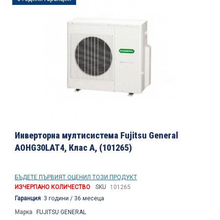
към
края
на
галерията
на
изображенията
Преминете
към
Инверторна мултисистема Fujitsu General
началото
AOHG30LAT4, Клас А, (101265)
на
галерия
със
снимки
БЪДЕТЕ ПЪРВИЯТ ОЦЕНИЛ ТОЗИ ПРОДУКТ
ИЗЧЕРПАНО КОЛИЧЕСТВО
SKU
101265
Гаранция
3 години / 36 месеца
Марка
FUJITSU GENERAL