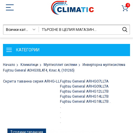
0
Всички категории
КАТЕГОРИИ
Начало
Климатици
Мултисплит системи
Инверторна мултисистема
Fujitsu General AOHG30LAT4, Клас А, (101265)
Скрита таванна серия ARHG-LL
Fujitsu General ARHG07LLTA
Fujitsu General ARHG09LLTA
Fujitsu General ARHG12LLTB
Fujitsu General ARHG14LLTB
Fujitsu General ARHG18LLTB
.
.
.
.
.
Преминете
3 години гаранция