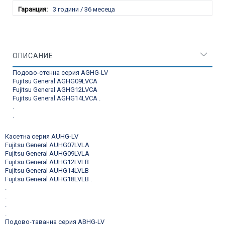
3 години / 36 месеца
ОПИСАНИЕ
Подово-стенна серия AGHG-LV
Fujitsu General AGHG09LVCA
Fujitsu General AGHG12LVCA
Fujitsu General AGHG14LVCA
.
.
.
Касетна серия AUHG-LV
Fujitsu General AUHG07LVLA
Fujitsu General AUHG09LVLA
Fujitsu General AUHG12LVLB
Fujitsu General AUHG14LVLB
Fujitsu General AUHG18LVLB
.
.
.
.
.
Подово-таванна серия ABHG-LV