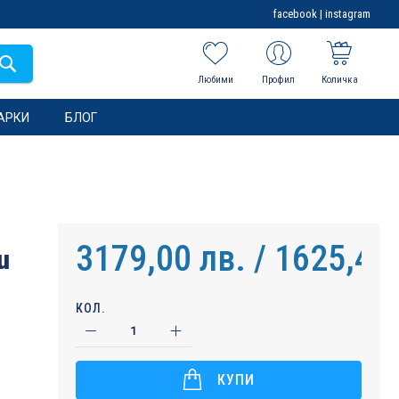
facebook
|
instagram
Любими
Профил
Количка
АРКИ
БЛОГ
3179,00 лв. / 1625,40
u
КОЛ.
КУПИ