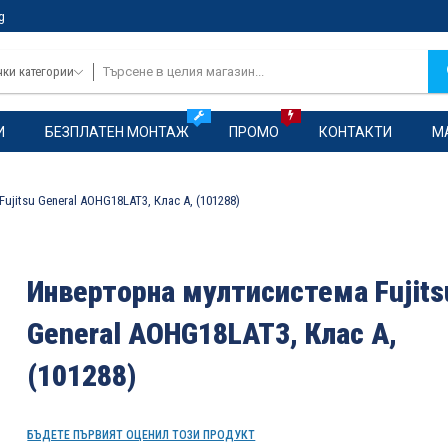
g
чки категории
И
БЕЗПЛАТЕН МОНТАЖ
ПРОМО
КОНТАКТИ
М
ujitsu General AOHG18LAT3, Клас А, (101288)
Инверторна мултисистема Fujits
General AOHG18LAT3, Клас А,
(101288)
БЪДЕТЕ ПЪРВИЯТ ОЦЕНИЛ ТОЗИ ПРОДУКТ