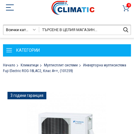
0
Всички категории
КАТЕГОРИИ
Начало
Климатици
Мултисплит системи
Инверторна мултисистема
Fuji Electric ROG-18LAC2, Клас А++, (101259)
Преминете
3 години гаранция
към
края
на
галерията
на
изображенията