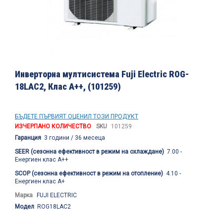
Преминете
към
Инверторна мултисистема Fuji Electric ROG-
началото
18LAC2, Клас А++, (101259)
на
галерия
със
снимки
БЪДЕТЕ ПЪРВИЯТ ОЦЕНИЛ ТОЗИ ПРОДУКТ
ИЗЧЕРПАНО КОЛИЧЕСТВО
SKU
101259
Гаранция
3 години / 36 месеца
SEER (сезонна ефективност в режим на охлаждане)
7.00 -
Енергиен клас А++
SCOP (сезонна ефективност в режим на отопление)
4.10 -
Енергиен клас А+
Марка
FUJI ELECTRIC
Модел
ROG18LAC2