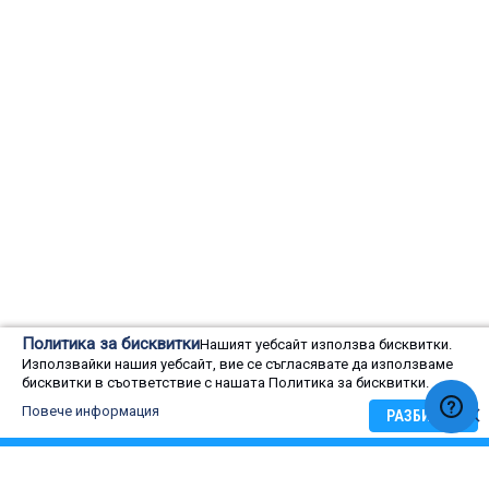
Оценка на потребители
Политика за бисквитки
Нашият уебсайт използва бисквитки.
Използвайки нашия уебсайт, вие се съгласявате да използваме
0
Rating:
0
100
бисквитки в съответствие с нашата Политика за бисквитки.
Оценка на потребители
% of
Повече информация
РАЗБИРАМ
5 star
4 star
3 star