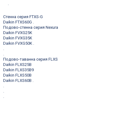
.
Стенна серия FTXS-G
Daikin FTXS60G
.
Подово-стенна серия Nexura
Daikin FVXG25K
Daikin FVXG35K
Daikin FVXG50K
.
.
.
Подово-таванна серия FLXS
Daikin FLXS25B
Daikin FLXS35B9
Daikin FLXS50B
Daikin FLXS60B
.
.
.
.