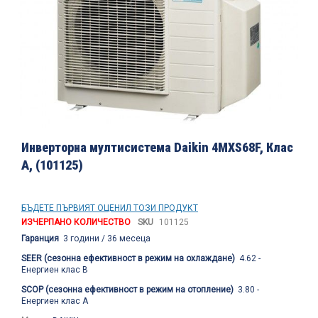
на
изображенията
Преминете
към
Инверторна мултисистема Daikin 4MXS68F, Клас
началото
А, (101125)
на
галерия
със
снимки
БЪДЕТЕ ПЪРВИЯТ ОЦЕНИЛ ТОЗИ ПРОДУКТ
ИЗЧЕРПАНО КОЛИЧЕСТВО
SKU
101125
Гаранция
3 години / 36 месеца
SEER (сезонна ефективност в режим на охлаждане)
4.62 -
Енергиен клас В
SCOP (сезонна ефективност в режим на отопление)
3.80 -
Енергиен клас А