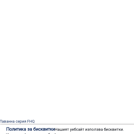
Таванна серия FHQ
Daikin FHQ35CB
Политика за бисквитки
Нашият уебсайт използва бисквитки.
Daikin FHQ50CB