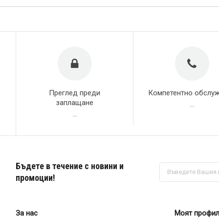
Преглед преди
Компетентно обслу
заплащане
...
...
Бъдете в течение с новини и
Абонирай
се
промоции!
за
нашия
е-
бюлетин:
За нас
Моят профи