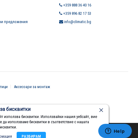
+359 888 36 40 16
+359 896 82 17 53
ни предложения
info@climatic.bg
тици
Аксесоари за монтаж
за бисквитки
йт използва бисквитки. Използвайки нашия уебсайт, вие
те да използваме бисквитки в съответствие с нашата
бисквитки.
рмация
РАЗБИРАМ