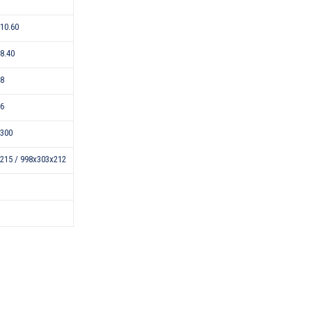
-10.60
-8.40
18
46
300
215 / 998х303х212