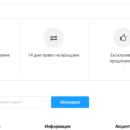
жване
14 дни право на връщане
Ексклузи
предложе
...
...
Абониране
л
Информация
Акцент