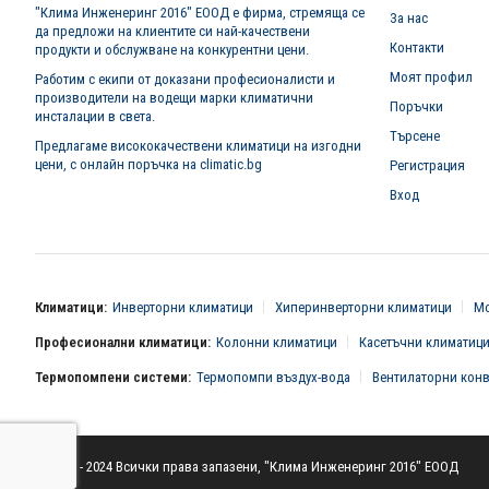
"Клима Инженеринг 2016" ЕООД е фирма, стремяща се
За нас
да предложи на клиентите си най-качествени
Контакти
продукти и обслужване на конкурентни цени.
Моят профил
Работим с екипи от доказани професионалисти и
производители на водещи марки климатични
Поръчки
инсталации в света.
Търсене
Предлагаме висококачествени климатици на изгодни
цени, с онлайн поръчка на climatic.bg
Регистрация
Вход
Климатици:
Инверторни климатици
Хиперинверторни климатици
Мо
Професионални климатици:
Колонни климатици
Касетъчни климатиц
Термопомпени системи:
Термопомпи въздух-вода
Вентилаторни кон
© 2016 - 2024 Всички права запазени, "Клима Инженеринг 2016" ЕООД