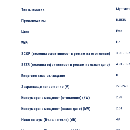
Мултисп
Тип климатик
DAIKIN
Производител
Бял
Цвят
Не
WiFi
3.90 - Е
SCOP (сезонна ефективност в режим на отопление)
4.91 - Е
SEER (сезонна ефективност в режим на охлаждане)
B
Енергиен клас охлаждане
220-240
Захранващо напрежение (V)
2.93
Консумирана мощност (отопление) (kW)
2.51
Консумирана мощност (охлаждане) (kW)
48
Ниво на шум (Външно тяло) (dB)