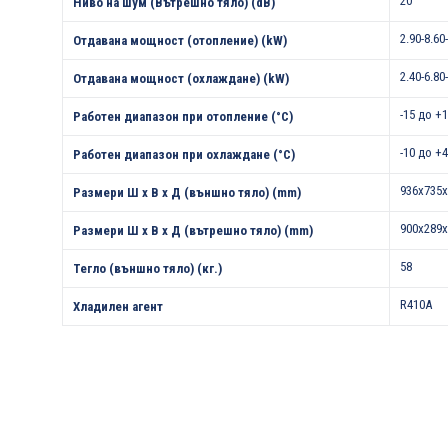
20
Ниво на шум (Вътрешно тяло) (dB)
2.90-8.60
Отдавана мощност (отопление) (kW)
2.40-6.80
Отдавана мощност (охлаждане) (kW)
-15 до +
Работен диапазон при отопление (°С)
-10 до +
Работен диапазон при охлаждане (°С)
936x735x
Размери Ш х В х Д (външно тяло) (mm)
900х289х
Размери Ш х В х Д (вътрешно тяло) (mm)
58
Тегло (външно тяло) (кг.)
R410A
Хладилен агент