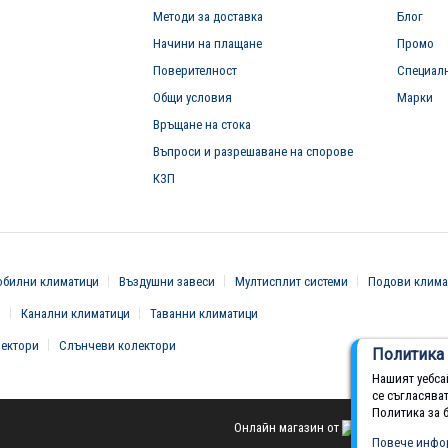
Методи за доставка
Блог
Начини на плащане
Промо
Поверителност
Специал
Общи условия
Марки
Връщане на стока
Въпроси и разрешаване на спорове
КЗП
билни климатици
Въздушни завеси
Мултисплит системи
Подови клима
и
Канални климатици
Таванни климатици
вектори
Слънчеви колектори
Политика 
Нашият уебса
се съгласява
Политика за 
Онлайн магазин от
Повече инфо