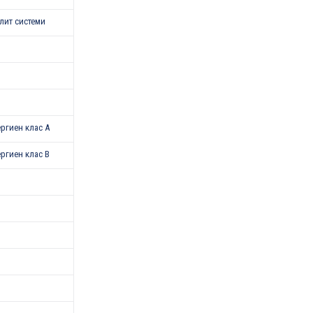
лит системи
нергиен клас A
нергиен клас B