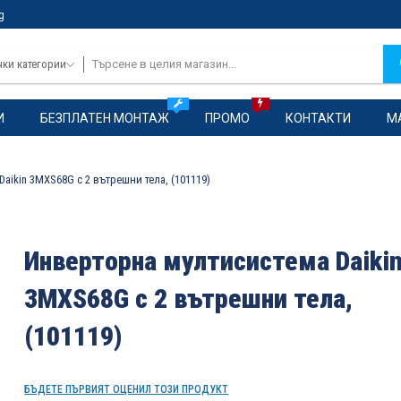
g
чки категории
И
БЕЗПЛАТЕН МОНТАЖ
ПРОМО
КОНТАКТИ
М
aikin 3MXS68G с 2 вътрешни тела, (101119)
Инверторна мултисистема Daiki
3MXS68G с 2 вътрешни тела,
(101119)
БЪДЕТЕ ПЪРВИЯТ ОЦЕНИЛ ТОЗИ ПРОДУКТ