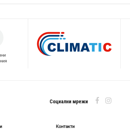
вни
ния
Социални мрежи
и
Контакти