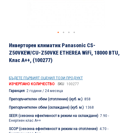
Преминете
към
Инверторен климатик Panasonic CS-
началото
Z50VKEW/CU-Z50VKE ETHEREA WiFi, 18000 BTU,
на
Клас A++, (100277)
галерия
със
снимки
БЪДЕТЕ ПЪРВИЯТ ОЦЕНИЛ ТОЗИ ПРОДУКТ
ИЗЧЕРПАНО КОЛИЧЕСТВО
SKU
100277
Гаранция
2 години / 24 месеца
Препоръчителен обем (отопление) (куб. м.)
858
Препоръчителен обем (охлаждане) (куб. м.)
1368
SEER (сезонна ефективност в режим на охлаждане)
7.90 -
Енергиен клас А++
SCOP (сезонна ефективност в режим на отопление)
4.70 -