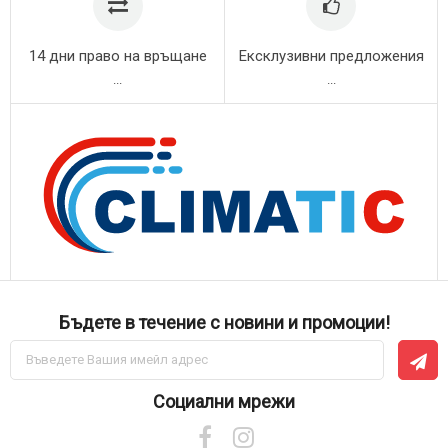
14 дни право на връщане
Ексклузивни предложения
...
...
Бъдете в течение с новини и промоции!
Абонирай
се
за
нашия
Социални мрежи
е-
бюлетин: