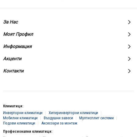
За Нас
Моят Профил
Информация
Акценти
Контакти
Климатици:
Инверторни климатици
Хиперинверторни климатици
Мобилни климатици
Въздушни завеси
Мултисплит системи
Подови климатици
Аксесоари за монтаж
Професионални климатици: