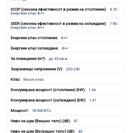
4.70 -
Енергиен клас А++
7.90 -
Енергиен клас А++
A++
A++
до 45 кв.м.
220-240
Висок клас
1.44
1.41
18 000 BTU
47
40