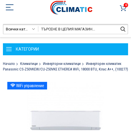
0
Всички категории
КАТЕГОРИИ
Начало
Климатици
Инверторни климатици
Инверторен климатик
Panasonic CS-Z50VKEW/CU-Z50VKE ETHEREA WiFi, 18000 BTU, Клас A++, (100277)
Преминете
WiFi управление
към
края
на
галерията
на
изображенията