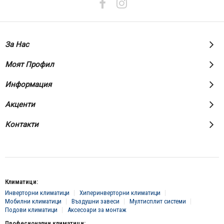
бюлетин:
За Нас
Моят Профил
Информация
Акценти
Контакти
Климатици:
Инверторни климатици
Хиперинверторни климатици
Мобилни климатици
Въздушни завеси
Мултисплит системи
Подови климатици
Аксесоари за монтаж
Професионални климатици: