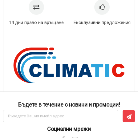
14 дни право на връщане
Ексклузивни предложения
...
...
Бъдете в течение с новини и промоции!
Абонирай
се
за
нашия
Социални мрежи
е-