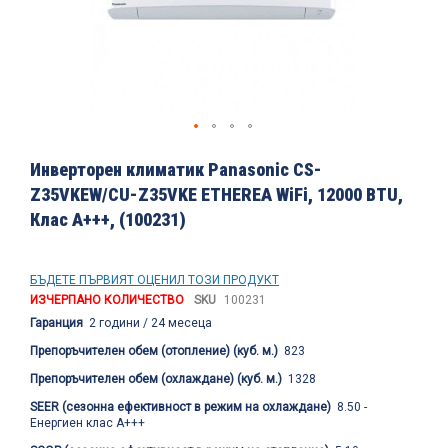
Преминете
към
Инверторен климатик Panasonic CS-
началото
Z35VKEW/CU-Z35VKE ETHEREA WiFi, 12000 BTU,
на
Клас A+++, (100231)
галерия
със
снимки
БЪДЕТЕ ПЪРВИЯТ ОЦЕНИЛ ТОЗИ ПРОДУКТ
ИЗЧЕРПАНО КОЛИЧЕСТВО
SKU
100231
Гаранция
2 години / 24 месеца
Препоръчителен обем (отопление) (куб. м.)
823
Препоръчителен обем (охлаждане) (куб. м.)
1328
SEER (сезонна ефективност в режим на охлаждане)
8.50 -
Енергиен клас А+++