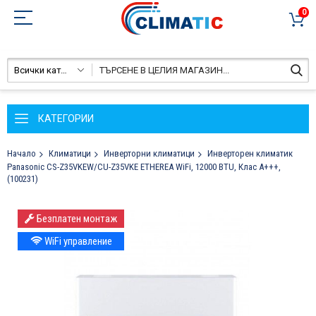
0
Всички категории
КАТЕГОРИИ
Начало
Климатици
Инверторни климатици
Инверторен климатик
Panasonic CS-Z35VKEW/CU-Z35VKE ETHEREA WiFi, 12000 BTU, Клас A+++,
(100231)
Преминете
Безплатен монтаж
към
края
WiFi управление
на
галерията
на
изображенията