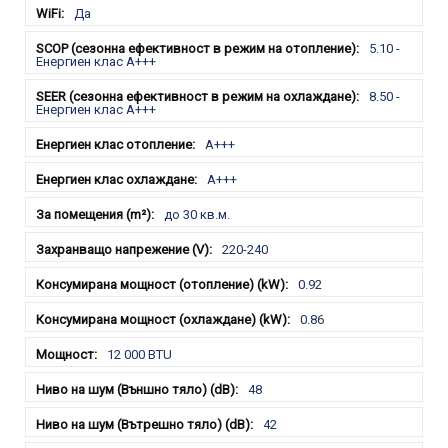
Да
5.10 -
Енергиен клас А+++
8.50 -
Енергиен клас А+++
A+++
A+++
до 30 кв.м.
220-240
0.92
0.86
12 000 BTU
48
42