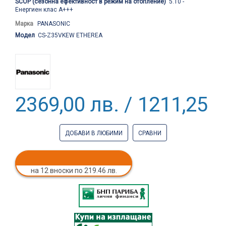
SCOP (сезонна ефективност в режим на отопление)
5.10 -
Енергиен клас А+++
Марка
PANASONIC
Модел
CS-Z35VKEW ETHEREA
2369,00 лв. / 1211,25 €
ДОБАВИ В ЛЮБИМИ
СРАВНИ
на 12 вноски по 219.46 лв.