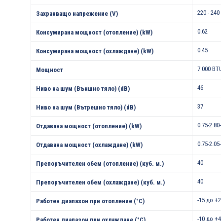
220 - 240
Захранващо напрежение (V)
0.62
Консумирана мощност (отопление) (kW)
0.45
Консумирана мощност (охлаждане) (kW)
7 000 BT
Мощност
46
Ниво на шум (Външно тяло) (dB)
37
Ниво на шум (Вътрешно тяло) (dB)
0.75-2.80
Отдавана мощност (отопление) (kW)
0.75-2.05
Отдавана мощност (охлаждане) (kW)
40
Препоръчителен обем (отопление) (куб. м.)
40
Препоръчителен обем (охлаждане) (куб. м.)
-15 до +
Работен диапазон при отопление (°С)
-10 до +
Работен диапазон при охлаждане (°С)