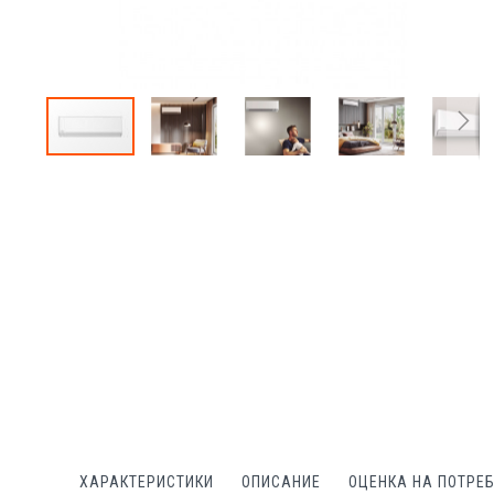
Преминете
към
началото
на
галерия
със
снимки
ХАРАКТЕРИСТИКИ
ОПИСАНИЕ
ОЦЕНКА НА ПОТРЕ