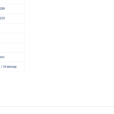
289
229
зно
 / 24 месеца