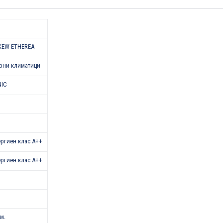
KEW ETHEREA
рни климатици
NIC
нергиен клас А++
нергиен клас А++
.м.