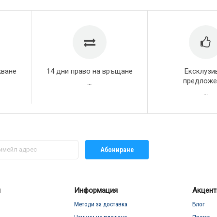
жване
14 дни право на връщане
Ексклузи
предложе
...
...
Абониране
л
Информация
Акцент
Методи за доставка
Блог