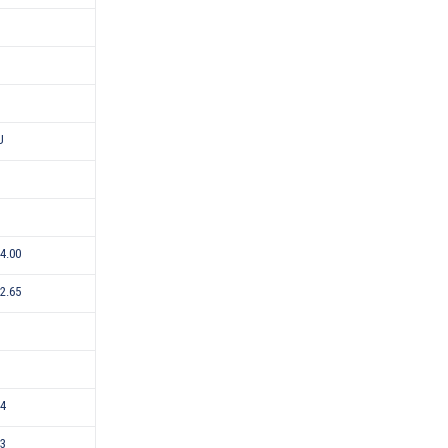
U
-4.00
-2.65
24
43