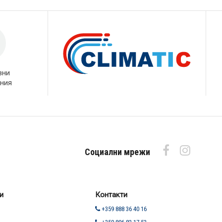
вни
ния
Социални мрежи
и
Контакти
+359 888 36 40 16