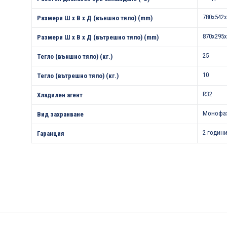
780х542х
Размери Ш х В х Д (външно тяло) (mm)
870х295х
Размери Ш х В х Д (вътрешно тяло) (mm)
25
Тегло (външно тяло) (кг.)
10
Тегло (вътрешно тяло) (кг.)
R32
Хладилен агент
Монофа
Вид захранване
2 години
Гаранция