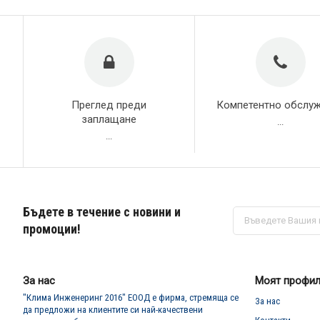
Преглед преди
Компетентно обслу
заплащане
...
...
Бъдете в течение с новини и
Абонирай
се
промоции!
за
нашия
е-
бюлетин:
За нас
Моят профи
"Клима Инженеринг 2016" ЕООД е фирма, стремяща се
За нас
да предложи на клиентите си най-качествени