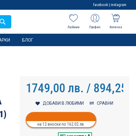
facebook
|
instagram
Любими
Профил
Количка
АРКИ
БЛОГ
1749,00 лв. / 894,25 €
A
ДОБАВИ В ЛЮБИМИ
СРАВНИ
1)
на 12 вноски по 162.02 лв.