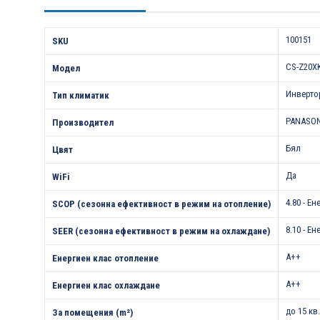
Характеристики
100151
SKU
CS-Z20X
Модел
Инверто
Тип климатик
PANASO
Производител
Бял
Цвят
Да
WiFi
4.80 - Е
SCOP (сезонна ефективност в режим на отопление)
8.10 - Е
SEER (сезонна ефективност в режим на охлаждане)
A++
Енергиен клас отопление
A++
Енергиен клас охлаждане
до 15 кв
За помещения (m²)