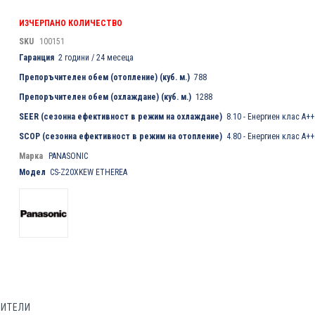
ИЗЧЕРПАНО КОЛИЧЕСТВО
SKU
100151
Гаранция
2 години / 24 месеца
Препоръчителен обем (отопление) (куб. м.)
788
Препоръчителен обем (охлаждане) (куб. м.)
1288
SEER (сезонна ефективност в режим на охлаждане)
8.10 - Енергиен клас А++
SCOP (сезонна ефективност в режим на отопление)
4.80 - Енергиен клас А++
Марка
PANASONIC
Модел
CS-Z20XKEW ETHEREA
БИТЕЛИ