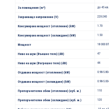
до 45 кв
За помещения (m²)
220-240
Захранващо напрежение (V)
1.70
Консумирана мощност (отопление) (kW)
1.50
Консумирана мощност (охлаждане) (kW)
18 000 B
Мощност
47
Ниво на шум (Външно тяло) (dB)
44
Ниво на шум (Вътрешно тяло) (dB)
0.98-5.80
Отдавана мощност (отопление) (kW)
0.98-5.00
Отдавана мощност (охлаждане) (kW)
110
Препоръчителен обем (отопление) (куб. м.)
120
Препоръчителен обем (охлаждане) (куб. м.)
-15 до +