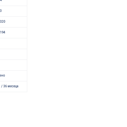
43
320
194
зно
 / 36 месеца