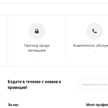
Преглед преди
Компетентно обслу
заплащане
...
...
Бъдете в течение с новини и
Абонирай
се
промоции!
за
нашия
е-
бюлетин:
За нас
Моят профи