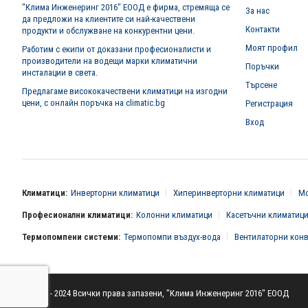
"Клима Инженеринг 2016" ЕООД е фирма, стремяща се
За нас
да предложи на клиентите си най-качествени
Контакти
продукти и обслужване на конкурентни цени.
Моят профил
Работим с екипи от доказани професионалисти и
производители на водещи марки климатични
Поръчки
инсталации в света.
Търсене
Предлагаме висококачествени климатици на изгодни
цени, с онлайн поръчка на climatic.bg
Регистрация
Вход
Климатици:
Инверторни климатици
Хиперинверторни климатици
Мо
Професионални климатици:
Колонни климатици
Касетъчни климатиц
Термопомпени системи:
Термопомпи въздух-вода
Вентилаторни кон
© 2016 - 2024 Всички права запазени, "Клима Инженеринг 2016" ЕООД