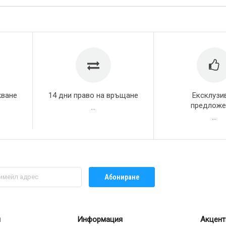
жване
14 дни право на връщане
Ексклузи
предложе
...
...
Абониране
л
Информация
Акцент