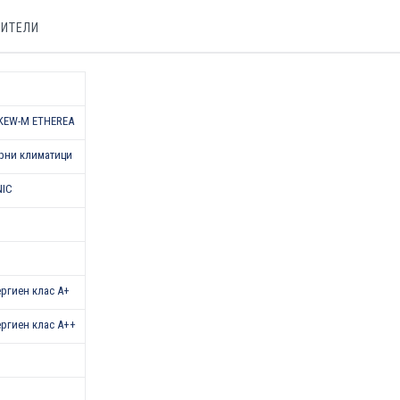
БИТЕЛИ
KEW-M ETHEREA
рни климатици
NIC
нергиен клас А+
нергиен клас А++