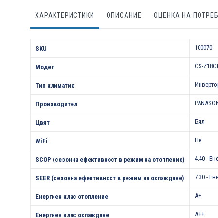
ХАРАКТЕРИСТИКИ
ОПИСАНИЕ
ОЦЕНКА НА ПОТРЕ
Характеристики
100070
SKU
CS-Z18С
Модел
Инверто
Тип климатик
PANASO
Производител
Бял
Цвят
Не
WiFi
4.40 - Е
SCOP (сезонна ефективност в режим на отопление)
7.30 - Е
SEER (сезонна ефективност в режим на охлаждане)
A+
Енергиен клас отопление
A++
Енергиен клас охлаждане