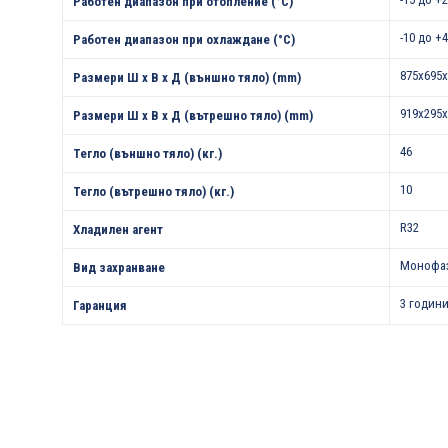
Работен диапазон при отопление (°С)
-10 до +
Работен диапазон при охлаждане (°С)
875х695х
Размери Ш х В х Д (външно тяло) (mm)
919х295х
Размери Ш х В х Д (вътрешно тяло) (mm)
46
Тегло (външно тяло) (кг.)
10
Тегло (вътрешно тяло) (кг.)
R32
Хладилен агент
Монофа
Вид захранване
3 години
Гаранция