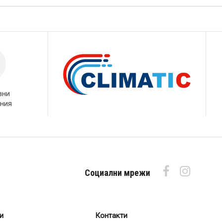
вни
ния
Социални мрежи
и
Контакти