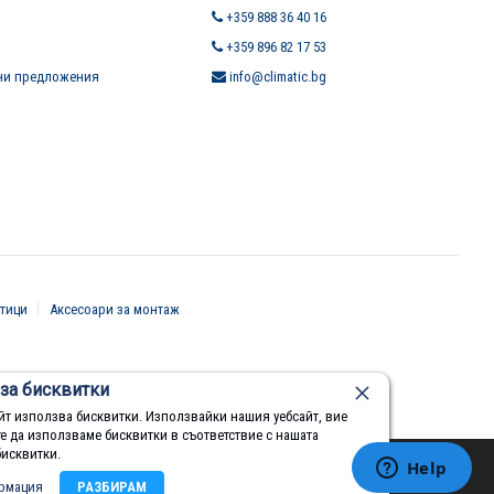
+359 888 36 40 16
+359 896 82 17 53
ни предложения
info@climatic.bg
тици
Аксесоари за монтаж
за бисквитки
йт използва бисквитки. Използвайки нашия уебсайт, вие
те да използваме бисквитки в съответствие с нашата
бисквитки.
рмация
РАЗБИРАМ