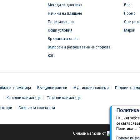
Методи за доставка
Блог
Начини на плащане
Промо
Поверителност
Специал
Общи условия
Марки
Връщане на стока
Въпроси и разрешаване на спорове
КЗП
билни климатици
Въздушни завеси
Мултисплит системи
Подови клима
и
Канални климатици
Таванни климатици
вектори
Слънчеви колектори
Политика 
Нашият уебса
се съгласява
Политика за 
Онлайн магазин от
Повече инфо