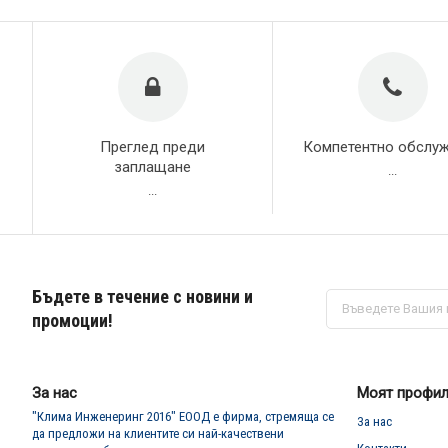
Преглед преди
Компетентно обслу
заплащане
...
...
Бъдете в течение с новини и
Абонирай
се
промоции!
за
нашия
е-
бюлетин:
За нас
Моят профи
"Клима Инженеринг 2016" ЕООД е фирма, стремяща се
За нас
да предложи на клиентите си най-качествени