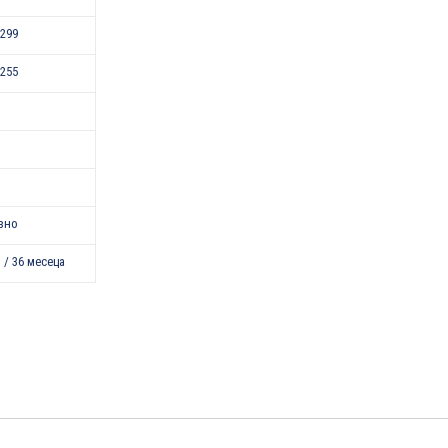
299
255
зно
 / 36 месеца