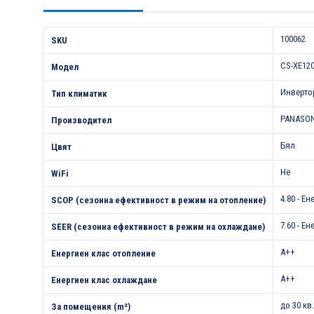
Характеристики
100062
SKU
CS-XE12
Модел
Инверто
Тип климатик
PANASO
Производител
Бял
Цвят
Не
WiFi
4.80 - Е
SCOP (сезонна ефективност в режим на отопление)
7.60 - Е
SEER (сезонна ефективност в режим на охлаждане)
A++
Енергиен клас отопление
A++
Енергиен клас охлаждане
до 30 кв
За помещения (m²)