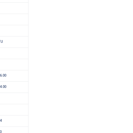
TU
-6.00
-4.00
24
43