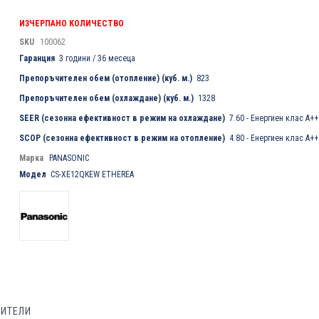
ИЗЧЕРПАНО КОЛИЧЕСТВО
SKU
100062
Гаранция
3 години / 36 месеца
Препоръчителен обем (отопление) (куб. м.)
823
Препоръчителен обем (охлаждане) (куб. м.)
1328
SEER (сезонна ефективност в режим на охлаждане)
7.60 - Енергиен клас А++
SCOP (сезонна ефективност в режим на отопление)
4.80 - Енергиен клас А++
Марка
PANASONIC
Модел
CS-XE12QKEW ETHEREA
БИТЕЛИ