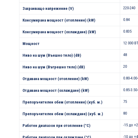
220-240
Захранващо напрежение (V)
0.84
Консумирана мощност (отопление) (kW)
0.835
Консумирана мощност (охлаждане) (kW)
12 000 B
Мощност
48
Ниво на шум (Външно тяло) (dB)
20
Ниво на шум (Вътрешно тяло) (dB)
0.80-4.00
Отдавана мощност (отопление) (kW)
0.85-3.50
Отдавана мощност (охлаждане) (kW)
75
Препоръчителен обем (отопление) (куб. м.)
80
Препоръчителен обем (охлаждане) (куб. м.)
-15 до +
Работен диапазон при отопление (°С)
-10 до +
Работен диапазон при охлаждане (°С)