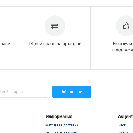
жване
14 дни право на връщане
Ексклузи
предложе
...
...
Абониране
л
Информация
Акцент
Методи за доставка
Блог