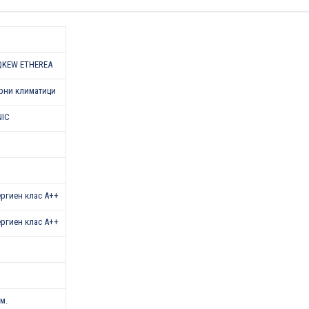
QKEW ETHEREA
рни климатици
NIC
нергиен клас А++
нергиен клас А++
.м.