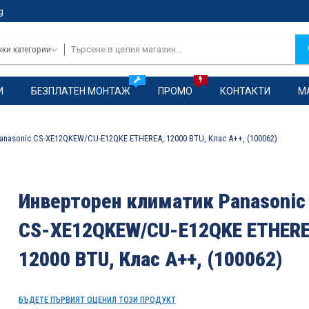
g
чки категории
И
БЕЗПЛАТЕН МОНТАЖ
ПРОМО
КОНТАКТИ
М
nasonic CS-XE12QKEW/CU-E12QKE ETHEREA, 12000 BTU, Клас A++, (100062)
Инверторен климатик Panasonic
CS-XE12QKEW/CU-E12QKE ETHERE
12000 BTU, Клас A++, (100062)
БЪДЕТЕ ПЪРВИЯТ ОЦЕНИЛ ТОЗИ ПРОДУКТ