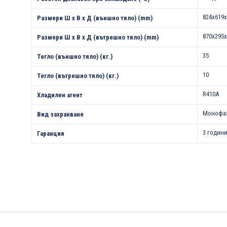
824х619х
Размери Ш х В х Д (външно тяло) (mm)
870х295х
Размери Ш х В х Д (вътрешно тяло) (mm)
35
Тегло (външно тяло) (кг.)
10
Тегло (вътрешно тяло) (кг.)
R410A
Хладилен агент
Монофа
Вид захранване
3 години
Гаранция