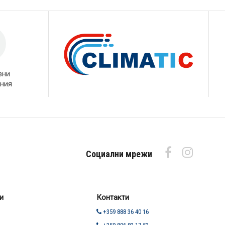
вни
ния
Социални мрежи
и
Контакти
+359 888 36 40 16