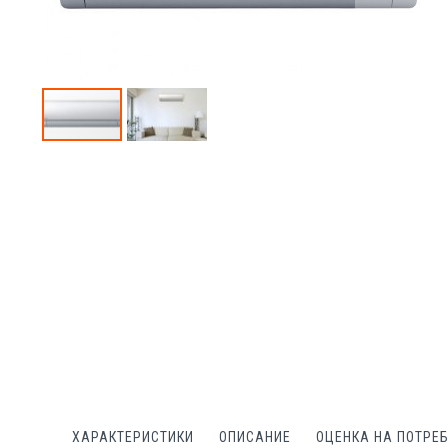
Преминете
към
началото
на
галерия
със
снимки
ХАРАКТЕРИСТИКИ
ОПИСАНИЕ
ОЦЕНКА НА ПОТРЕ