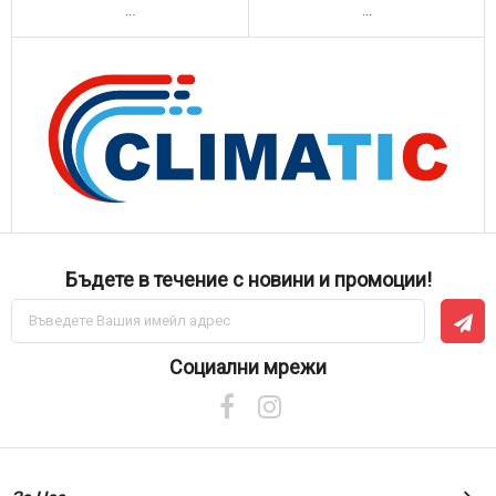
...
...
Бъдете в течение с новини и промоции!
Абонирай
се
за
нашия
Социални мрежи
е-
бюлетин: