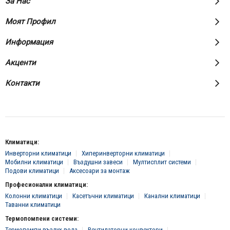
За Нас
Моят Профил
Информация
Акценти
Контакти
Климатици:
Инверторни климатици
Хиперинверторни климатици
Мобилни климатици
Въздушни завеси
Мултисплит системи
Подови климатици
Аксесоари за монтаж
Професионални климатици:
Колонни климатици
Касетъчни климатици
Канални климатици
Таванни климатици
Термопомпени системи:
Термопомпи въздух-вода
Вентилаторни конвектори