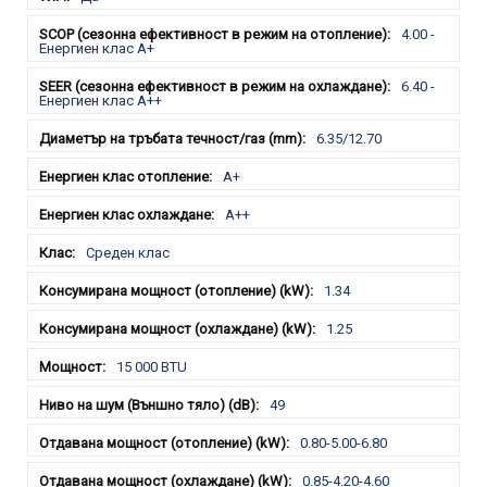
4.00 -
Енергиен клас А+
6.40 -
Енергиен клас А++
6.35/12.70
A+
A++
Среден клас
1.34
1.25
15 000 BTU
49
0.80-5.00-6.80
0.85-4.20-4.60