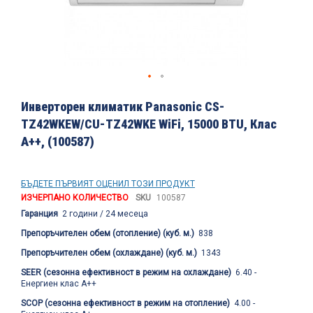
Преминете
към
Инверторен климатик Panasonic CS-
началото
TZ42WKEW/CU-TZ42WKE WiFi, 15000 BTU, Клас
на
A++, (100587)
галерия
със
снимки
БЪДЕТЕ ПЪРВИЯТ ОЦЕНИЛ ТОЗИ ПРОДУКТ
ИЗЧЕРПАНО КОЛИЧЕСТВО
SKU
100587
Гаранция
2 години / 24 месеца
Препоръчителен обем (отопление) (куб. м.)
838
Препоръчителен обем (охлаждане) (куб. м.)
1343
SEER (сезонна ефективност в режим на охлаждане)
6.40 -
Енергиен клас А++
SCOP (сезонна ефективност в режим на отопление)
4.00 -