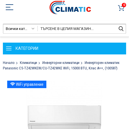
0
Всички категории
КАТЕГОРИИ
Начало
Климатици
Инверторни климатици
Инверторен климатик
Panasonic CS-TZ42WKEW/CU-TZ42WKE WiFi, 15000 BTU, Клас A++, (100587)
Преминете
WiFi управление
към
края
на
галерията
на
изображенията