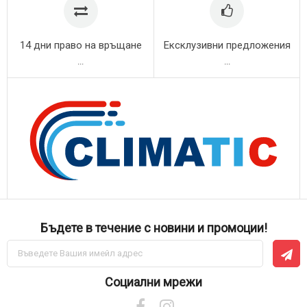
14 дни право на връщане
Ексклузивни предложения
...
...
Бъдете в течение с новини и промоции!
Абонирай
се
за
нашия
Социални мрежи
е-
бюлетин: