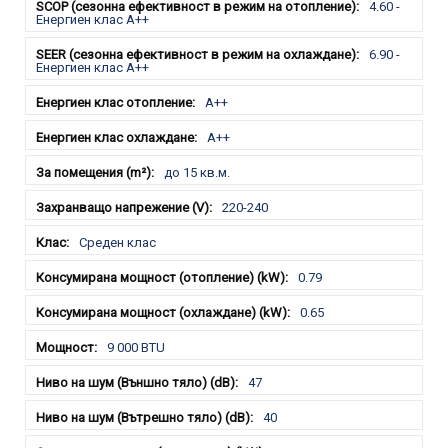
4.60 -
Енергиен клас А++
6.90 -
Енергиен клас А++
A++
A++
до 15 кв.м.
220-240
Среден клас
0.79
0.65
9 000 BTU
47
40