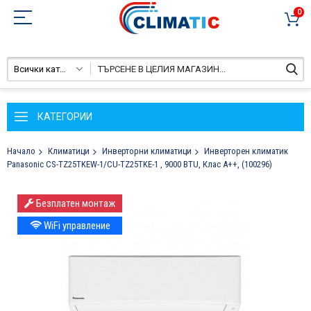
0
Всички категории
КАТЕГОРИИ
Начало
Климатици
Инверторни климатици
Инверторен климатик
Panasonic CS-TZ25TKEW-1/CU-TZ25TKE-1 , 9000 BTU, Клас A++, (100296)
Преминете
Безплатен монтаж
към
края
WiFi управление
на
галерията
на
изображенията