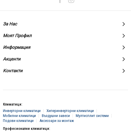
За Нас
Моят Профил
Информация
Акценти
Контакти
Климатици:
Инверторни климатици
Хиперинверторни климатици
Мобилни климатици
Въздушни завеси
Мултисплит системи
Подови климатици
Аксесоари за монтаж
Професионални климатици: