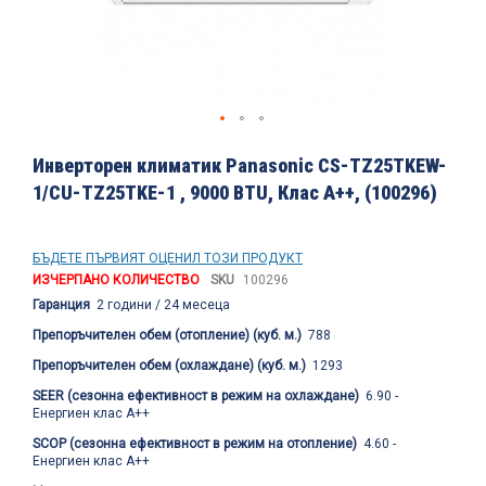
Преминете
към
Инверторен климатик Panasonic CS-TZ25TKEW-
началото
1/CU-TZ25TKE-1 , 9000 BTU, Клас A++, (100296)
на
галерия
със
снимки
БЪДЕТЕ ПЪРВИЯТ ОЦЕНИЛ ТОЗИ ПРОДУКТ
ИЗЧЕРПАНО КОЛИЧЕСТВО
SKU
100296
Гаранция
2 години / 24 месеца
Препоръчителен обем (отопление) (куб. м.)
788
Препоръчителен обем (охлаждане) (куб. м.)
1293
SEER (сезонна ефективност в режим на охлаждане)
6.90 -
Енергиен клас А++
SCOP (сезонна ефективност в режим на отопление)
4.60 -
Енергиен клас А++