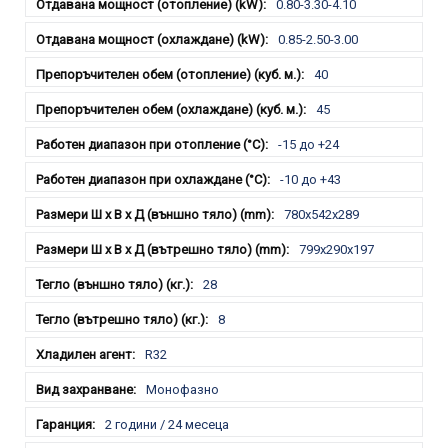
0.80-3.30-4.10
0.85-2.50-3.00
40
45
-15 до +24
-10 до +43
780х542х289
799х290х197
28
8
R32
Монофазно
2 години / 24 месеца