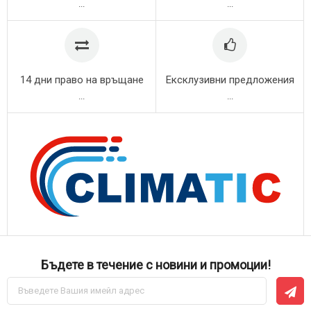
...
...
14 дни право на връщане
Ексклузивни предложения
...
...
Бъдете в течение с новини и промоции!
Абонирай
се
за