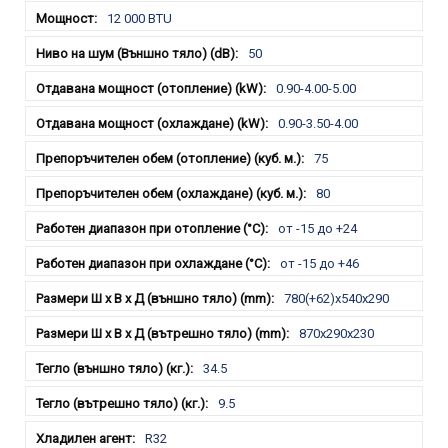
12 000 BTU
50
0.90-4.00-5.00
0.90-3.50-4.00
75
80
от -15 до +24
от -15 до +46
780(+62)x540x290
870x290x230
34.5
9.5
R32