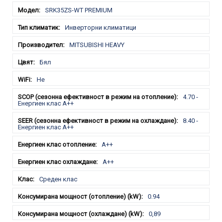
SRK35ZS-WT PREMIUM
Инверторни климатици
MITSUBISHI HEAVY
Бял
Не
4.70 -
Енергиен клас А++
8.40 -
Енергиен клас А++
A++
A++
Среден клас
0.94
0,89