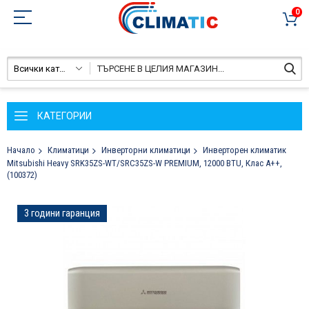
0
Всички категории
КАТЕГОРИИ
Начало
Климатици
Инверторни климатици
Инверторен климатик
Mitsubishi Heavy SRK35ZS-WT/SRC35ZS-W PREMIUM, 12000 BTU, Клас A++,
(100372)
Преминете
3 години гаранция
към
края
на
галерията
на
изображенията