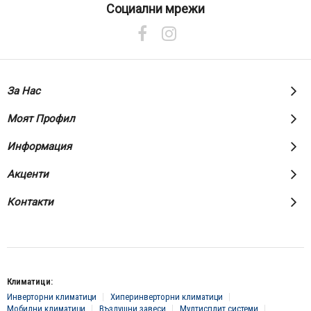
нашия
Социални мрежи
е-
бюлетин:
За Нас
Моят Профил
Информация
Акценти
Контакти
Климатици:
Инверторни климатици
Хиперинверторни климатици
Мобилни климатици
Въздушни завеси
Мултисплит системи