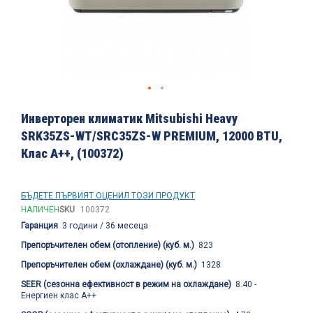
Преминете
към
Инверторен климатик Mitsubishi Heavy
началото
SRK35ZS-WT/SRC35ZS-W PREMIUM, 12000 BTU,
на
Клас A++, (100372)
галерия
със
снимки
БЪДЕТЕ ПЪРВИЯТ ОЦЕНИЛ ТОЗИ ПРОДУКТ
НАЛИЧЕН
SKU
100372
Гаранция
3 години / 36 месеца
Препоръчителен обем (отопление) (куб. м.)
823
Препоръчителен обем (охлаждане) (куб. м.)
1328
SEER (сезонна ефективност в режим на охлаждане)
8.40 -
Енергиен клас А++