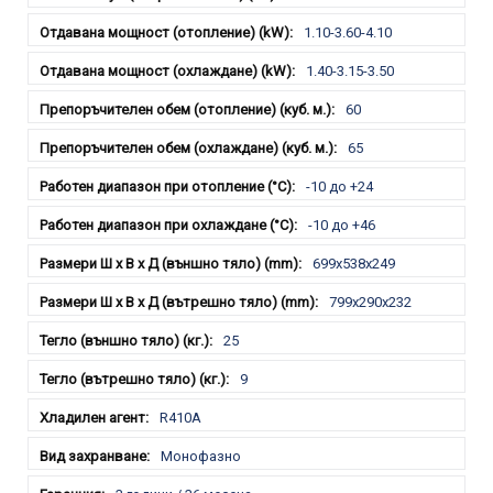
1.10-3.60-4.10
1.40-3.15-3.50
60
65
-10 до +24
-10 до +46
699х538x249
799х290x232
25
9
R410A
Монофазно