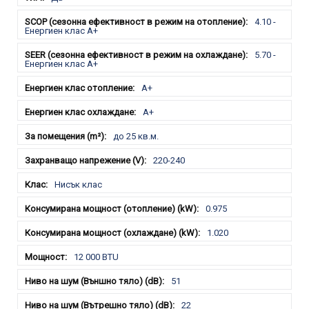
4.10 -
Енергиен клас A+
5.70 -
Енергиен клас A+
A+
A+
до 25 кв.м.
220-240
Нисък клас
0.975
1.020
12 000 BTU
51
22