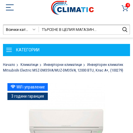
0
Всички категории
КАТЕГОРИИ
Начало
Климатици
Инверторни климатици
Инверторен климатик
Mitsubishi Electric MSZ-DM35VA/MUZ-DM35VA, 12000 BTU, Клас A+, (100279)
Преминете
WiFi управление
към
края
3 години гаранция
на
галерията
на
изображенията