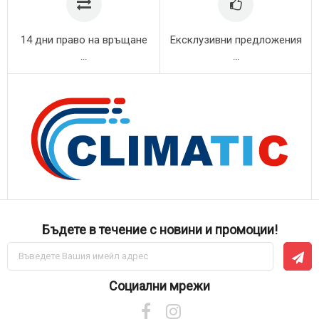
14 дни право на връщане
Ексклузивни предложения
...
...
Бъдете в течение с новини и промоции!
Абонирай
се
за
нашия
Социални мрежи
е-
бюлетин: