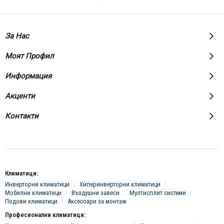
За Нас
Моят Профил
Информация
Акценти
Контакти
Климатици:
Инверторни климатици
Хиперинверторни климатици
Мобилни климатици
Въздушни завеси
Мултисплит системи
Подови климатици
Аксесоари за монтаж
Професионални климатици: