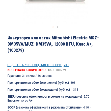
Преминете
към
Инверторен климатик Mitsubishi Electric MSZ-
началото
DM35VA/MUZ-DM35VA, 12000 BTU, Клас A+,
на
(100279)
галерия
със
снимки
БЪДЕТЕ ПЪРВИЯТ ОЦЕНИЛ ТОЗИ ПРОДУКТ
ИЗЧЕРПАНО КОЛИЧЕСТВО
SKU
100279
Гаранция
3 години / 36 месеца
Препоръчителен обем (отопление) (куб. м.)
808
Препоръчителен обем (охлаждане) (куб. м.)
1313
SEER (сезонна ефективност в режим на охлаждане)
5.70 -
Енергиен клас A+
SCOP (сезонна ефективност в режим на отопление)
4.10 -