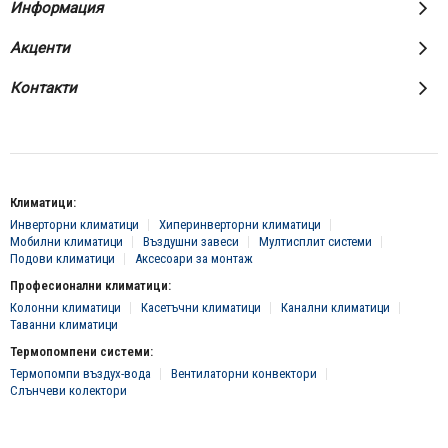
Информация
Акценти
Контакти
Климатици:
Инверторни климатици
Хиперинверторни климатици
Мобилни климатици
Въздушни завеси
Мултисплит системи
Подови климатици
Аксесоари за монтаж
Професионални климатици:
Колонни климатици
Касетъчни климатици
Канални климатици
Таванни климатици
Термопомпени системи:
Термопомпи въздух-вода
Вентилаторни конвектори
Слънчеви колектори