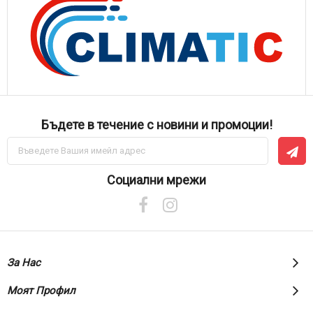
Бъдете в течение с новини и промоции!
Абонирай
се
за
нашия
Социални мрежи
е-
бюлетин:
За Нас
Моят Профил