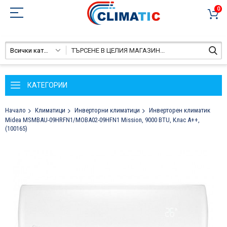
0
Всички категории
КАТЕГОРИИ
Начало
Климатици
Инверторни климатици
Инверторен климатик
Midea MSMBAU-09HRFN1/MOBA02-09HFN1 Mission, 9000 BTU, Клас A++,
(100165)
Преминете
към
края
на
галерията
на
изображенията