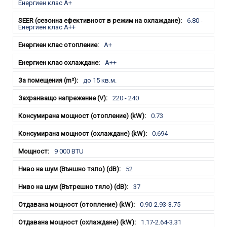
Енергиен клас А+
6.80 -
Енергиен клас А++
A+
A++
до 15 кв.м.
220 - 240
0.73
0.694
9 000 BTU
52
37
0.90-2.93-3.75
1.17-2.64-3.31