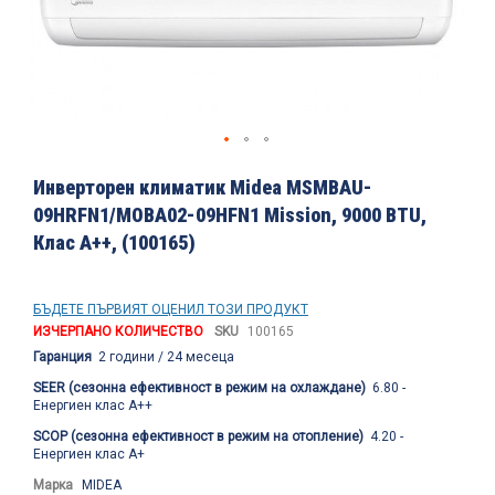
Преминете
към
Инверторен климатик Midea MSMBAU-
началото
09HRFN1/MOBA02-09HFN1 Mission, 9000 BTU,
на
Клас A++, (100165)
галерия
със
снимки
БЪДЕТЕ ПЪРВИЯТ ОЦЕНИЛ ТОЗИ ПРОДУКТ
ИЗЧЕРПАНО КОЛИЧЕСТВО
SKU
100165
Гаранция
2 години / 24 месеца
SEER (сезонна ефективност в режим на охлаждане)
6.80 -
Енергиен клас А++
SCOP (сезонна ефективност в режим на отопление)
4.20 -
Енергиен клас А+
Марка
MIDEA