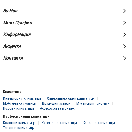
За Нас
Моят Профил
Информация
Акценти
Контакти
Климатици:
Инверторни климатици
Хиперинверторни климатици
Мобилни климатици
Въздушни завеси
Мултисплит системи
Подови климатици
Аксесоари за монтаж
Професионални климатици:
Колонни климатици
Касетъчни климатици
Канални климатици
Таванни климатици