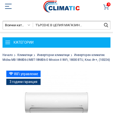
0
Всички категории
КАТЕГОРИИ
Начало
Климатици
Инверторни климатици
Инверторен климатик
Midea MB-18N8D6-I/MBT-18N8D6-O Mission II WiFi, 18000 BTU, Клас A++, (100236)
Преминете
WiFi управление
към
края
3 години гаранция
на
галерията
на
изображенията