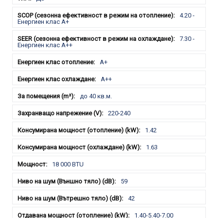
4.20 -
Енергиен клас А+
7.30 -
Енергиен клас А++
A+
A++
до 40 кв.м.
220-240
1.42
1.63
18 000 BTU
59
42
1.40-5.40-7.00