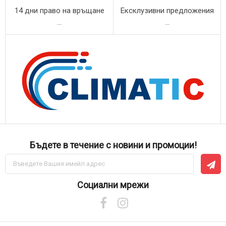
14 дни право на връщане
Ексклузивни предложения
...
...
Бъдете в течение с новини и промоции!
Абонирай
се
за
нашия
Социални мрежи
е-
бюлетин: