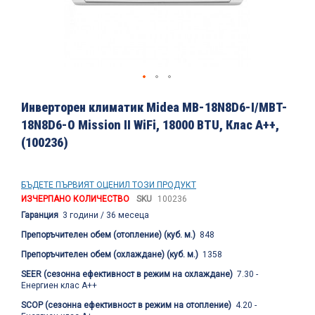
Преминете
към
Инверторен климатик Midea MB-18N8D6-I/MBT-
началото
18N8D6-O Mission II WiFi, 18000 BTU, Клас A++,
на
(100236)
галерия
със
снимки
БЪДЕТЕ ПЪРВИЯТ ОЦЕНИЛ ТОЗИ ПРОДУКТ
ИЗЧЕРПАНО КОЛИЧЕСТВО
SKU
100236
Гаранция
3 години / 36 месеца
Препоръчителен обем (отопление) (куб. м.)
848
Препоръчителен обем (охлаждане) (куб. м.)
1358
SEER (сезонна ефективност в режим на охлаждане)
7.30 -
Енергиен клас А++
SCOP (сезонна ефективност в режим на отопление)
4.20 -