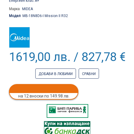
Енергиен клас А+
Марка
MIDEA
Модел
MB-18N8D6-I Mission II R32
1619,00 лв. / 827,78 €
ДОБАВИ В ЛЮБИМИ
СРАВНИ
на 12 вноски по 149.98 лв.