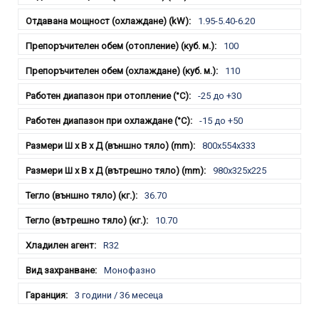
1.95-5.40-6.20
100
110
-25 до +30
-15 до +50
800x554x333
980x325x225
36.70
10.70
R32
Монофазно
3 години / 36 месеца