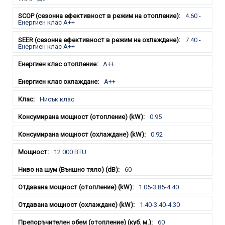
4.60 -
Енергиен клас А++
7.40 -
Енергиен клас А++
A++
A++
Нисък клас
0.95
0.92
12 000 BTU
60
1.05-3.85-4.40
1.40-3.40-4.30
60