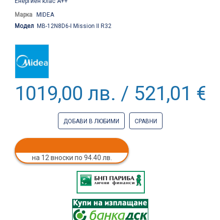
Енергиен клас А++
Марка
MIDEA
Модел
MB-12N8D6-I Mission II R32
1019,00 лв. / 521,01 €
ДОБАВИ В ЛЮБИМИ
СРАВНИ
на 12 вноски по 94.40 лв.