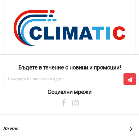
Бъдете в течение с новини и промоции!
Абонирай
се
за
нашия
Социални мрежи
е-
бюлетин:
За Нас