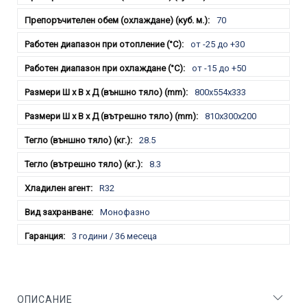
70
от -25 до +30
от -15 до +50
800x554x333
810x300x200
28.5
8.3
R32
Монофазно
3 години / 36 месеца
ОПИСАНИЕ