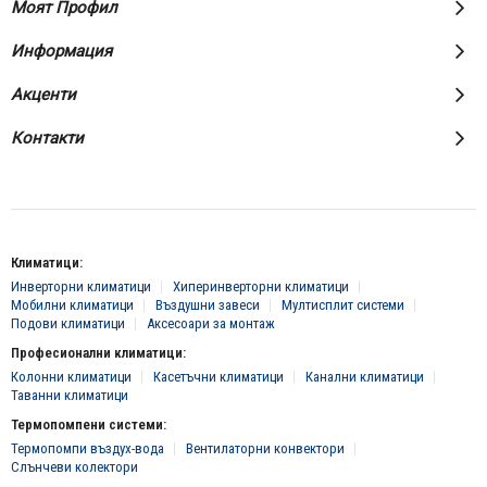
Моят Профил
Информация
Акценти
Контакти
Климатици:
Инверторни климатици
Хиперинверторни климатици
Мобилни климатици
Въздушни завеси
Мултисплит системи
Подови климатици
Аксесоари за монтаж
Професионални климатици:
Колонни климатици
Касетъчни климатици
Канални климатици
Таванни климатици
Термопомпени системи:
Термопомпи въздух-вода
Вентилаторни конвектори
Слънчеви колектори