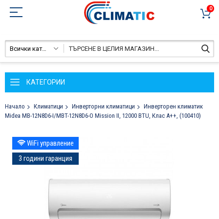
0
Всички категории
КАТЕГОРИИ
Начало
Климатици
Инверторни климатици
Инверторен климатик
Midea MB-12N8D6-I/MBT-12N8D6-O Mission II, 12000 BTU, Клас A++, (100410)
Преминете
WiFi управление
към
края
3 години гаранция
на
галерията
на
изображенията