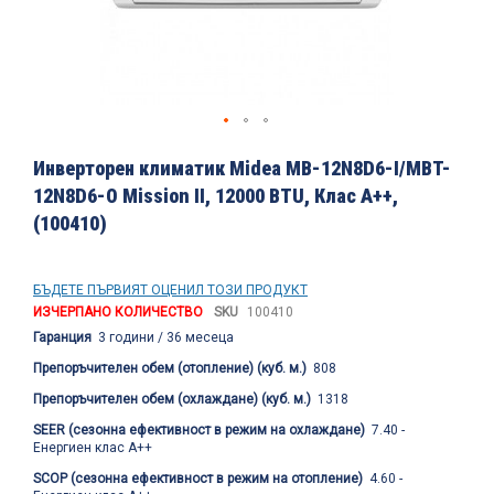
Преминете
към
Инверторен климатик Midea MB-12N8D6-I/MBT-
началото
12N8D6-O Mission II, 12000 BTU, Клас A++,
на
(100410)
галерия
със
снимки
БЪДЕТЕ ПЪРВИЯТ ОЦЕНИЛ ТОЗИ ПРОДУКТ
ИЗЧЕРПАНО КОЛИЧЕСТВО
SKU
100410
Гаранция
3 години / 36 месеца
Препоръчителен обем (отопление) (куб. м.)
808
Препоръчителен обем (охлаждане) (куб. м.)
1318
SEER (сезонна ефективност в режим на охлаждане)
7.40 -
Енергиен клас А++
SCOP (сезонна ефективност в режим на отопление)
4.60 -