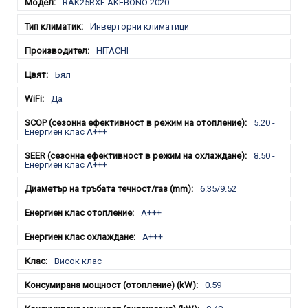
RAK25RXE AKEBONO 2020
Инверторни климатици
HITACHI
Бял
Да
5.20 -
Енергиен клас A+++
8.50 -
Енергиен клас A+++
6.35/9.52
A+++
A+++
Висок клас
0.59