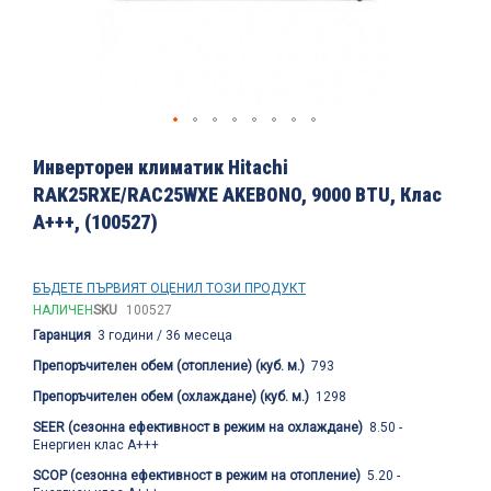
Преминете
към
Инверторен климатик Hitachi
началото
RAK25RXE/RAC25WXE AKEBONO, 9000 BTU, Клас
на
A+++, (100527)
галерия
със
снимки
БЪДЕТЕ ПЪРВИЯТ ОЦЕНИЛ ТОЗИ ПРОДУКТ
НАЛИЧЕН
SKU
100527
Гаранция
3 години / 36 месеца
Препоръчителен обем (отопление) (куб. м.)
793
Препоръчителен обем (охлаждане) (куб. м.)
1298
SEER (сезонна ефективност в режим на охлаждане)
8.50 -
Енергиен клас A+++
SCOP (сезонна ефективност в режим на отопление)
5.20 -