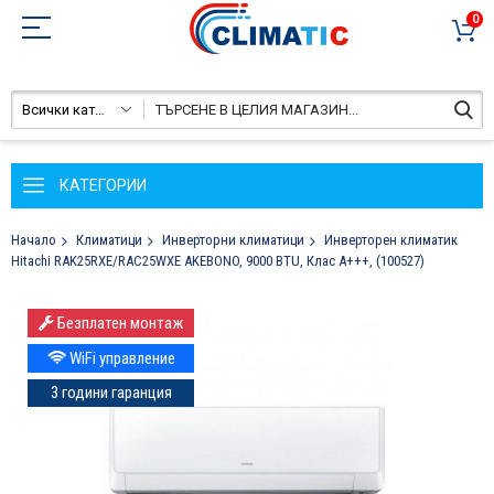
0
Всички категории
КАТЕГОРИИ
Начало
Климатици
Инверторни климатици
Инверторен климатик
Hitachi RAK25RXE/RAC25WXE AKEBONO, 9000 BTU, Клас A+++, (100527)
Преминете
Безплатен монтаж
към
края
WiFi управление
на
3 години гаранция
галерията
на
изображенията