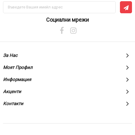
Абонирай
се
за
нашия
Социални мрежи
е-
бюлетин:
За Нас
Моят Профил
Информация
Акценти
Контакти