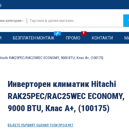
g
чки категории
И
БЕЗПЛАТЕН МОНТАЖ
ПРОМО
КОНТАКТИ
М
tachi RAK25PEC/RAC25WEC ECONOMY, 9000 BTU, Клас A+, (100175)
Инверторен климатик Hitachi
RAK25PEC/RAC25WEC ECONOMY,
9000 BTU, Клас A+, (100175)
БЪДЕТЕ ПЪРВИЯТ ОЦЕНИЛ ТОЗИ ПРОДУКТ