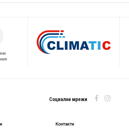
вни
ния
Социални мрежи
и
Контакти