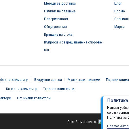
Методи за доставка
Блог
Начини на плащане
Промо
Поверителност
Специал
Общи условия
Марки
Връщане на стока
Въпроси и разрешаване на спорове
КЗП
билни климатици
Въздушни завеси
Мултисплит системи
Подови клима
и
Канални климатици
Таванни климатици
вектори
Слънчеви колектори
Политика 
Нашият уебса
се съгласява
Политика за 
Онлайн магазин от
Повече инфо