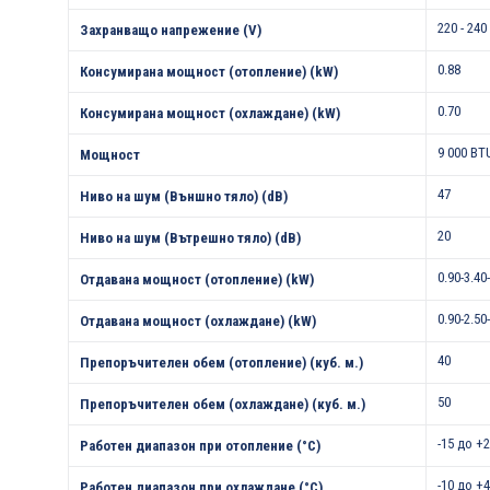
220 - 240
Захранващо напрежение (V)
0.88
Консумирана мощност (отопление) (kW)
0.70
Консумирана мощност (охлаждане) (kW)
9 000 BT
Мощност
47
Ниво на шум (Външно тяло) (dB)
20
Ниво на шум (Вътрешно тяло) (dB)
0.90-3.40
Отдавана мощност (отопление) (kW)
0.90-2.50
Отдавана мощност (охлаждане) (kW)
40
Препоръчителен обем (отопление) (куб. м.)
50
Препоръчителен обем (охлаждане) (куб. м.)
-15 до +
Работен диапазон при отопление (°С)
-10 до +
Работен диапазон при охлаждане (°С)