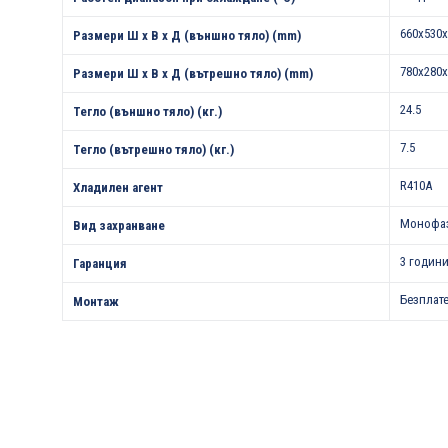
660x530x
Размери Ш х В х Д (външно тяло) (mm)
780x280x
Размери Ш х В х Д (вътрешно тяло) (mm)
24.5
Тегло (външно тяло) (кг.)
7.5
Тегло (вътрешно тяло) (кг.)
R410A
Хладилен агент
Монофа
Вид захранване
3 години
Гаранция
Безплат
Монтаж