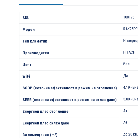
Характеристики
100175
SKU
RAK25P
Модел
Инверто
Тип климатик
HITACHI
Производител
Бял
Цвят
Да
WiFi
4.19 - Е
SCOP (сезонна ефективност в режим на отопление)
5.80 - Е
SEER (сезонна ефективност в режим на охлаждане)
A+
Енергиен клас отопление
A+
Енергиен клас охлаждане
до 20 кв
За помещения (m²)