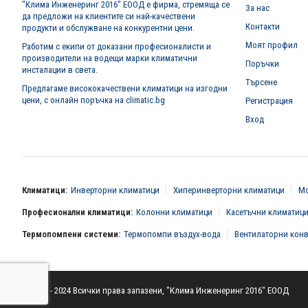
"Клима Инженеринг 2016" ЕООД е фирма, стремяща се
За нас
да предложи на клиентите си най-качествени
Контакти
продукти и обслужване на конкурентни цени.
Моят профил
Работим с екипи от доказани професионалисти и
производители на водещи марки климатични
Поръчки
инсталации в света.
Търсене
Предлагаме висококачествени климатици на изгодни
цени, с онлайн поръчка на climatic.bg
Регистрация
Вход
Климатици:
Инверторни климатици
Хиперинверторни климатици
Мо
Професионални климатици:
Колонни климатици
Касетъчни климатиц
Термопомпени системи:
Термопомпи въздух-вода
Вентилаторни кон
© 2016 - 2024 Всички права запазени, "Клима Инженеринг 2016" ЕООД