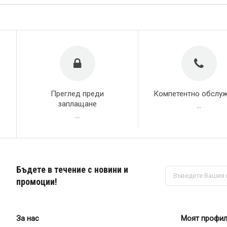
Преглед преди
Компетентно обслу
заплащане
...
...
Бъдете в течение с новини и
Абонирай
се
промоции!
за
нашия
е-
бюлетин:
За нас
Моят профи