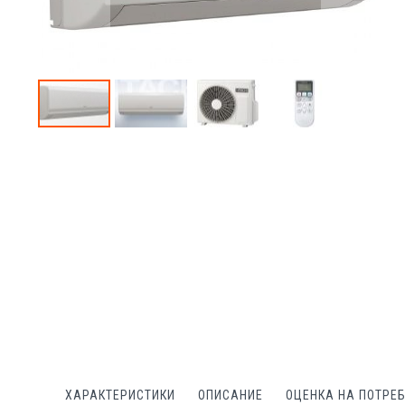
Преминете
към
началото
на
галерия
със
снимки
ХАРАКТЕРИСТИКИ
ОПИСАНИЕ
ОЦЕНКА НА ПОТРЕ