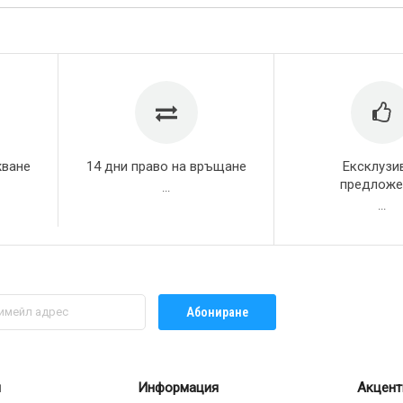
жване
14 дни право на връщане
Ексклузи
предложе
...
...
Абониране
л
Информация
Акцент