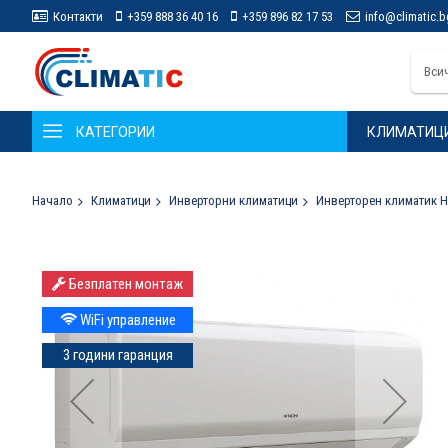
Контакти
+359 888 36 40 16
+359 896 82 17 53
info@climatic.b
Вси
КАТЕГОРИИ
КЛИМАТИЦ
Начало
Климатици
Инверторни климатици
Инверторен климатик Hi
Преминете
Безплатен монтаж
към
края
WiFi управление
на
галерията
3 години гаранция
на
изображенията