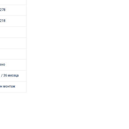
278
218
зно
 / 36 месеца
ен монтаж