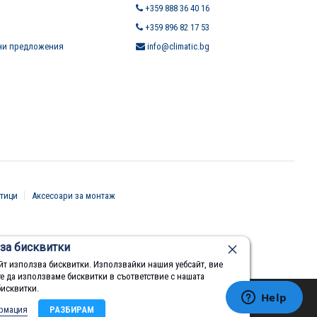
+359 888 36 40 16
+359 896 82 17 53
ни предложения
info@climatic.bg
тици
Аксесоари за монтаж
за бисквитки
йт използва бисквитки. Използвайки нашия уебсайт, вие
те да използваме бисквитки в съответствие с нашата
бисквитки.
рмация
РАЗБИРАМ