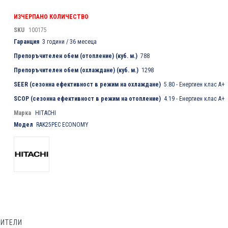
ИЗЧЕРПАНО КОЛИЧЕСТВО
SKU
100175
Гаранция
3 години / 36 месеца
Препоръчителен обем (отопление) (куб. м.)
788
Препоръчителен обем (охлаждане) (куб. м.)
1298
SEER (сезонна ефективност в режим на охлаждане)
5.80 - Енергиен клас A+
SCOP (сезонна ефективност в режим на отопление)
4.19 - Енергиен клас A+
Марка
HITACHI
Модел
RAK25PEC ECONOMY
БИТЕЛИ