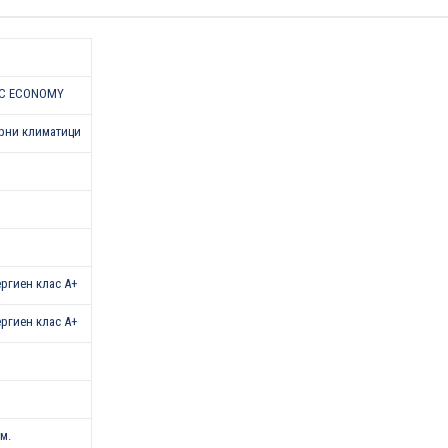
EC ECONOMY
рни климатици
нергиен клас A+
нергиен клас A+
.м.