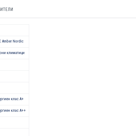
БИТЕЛИ
 Amber Nordic
рни климатици
нергиен клас А+
нергиен клас А++