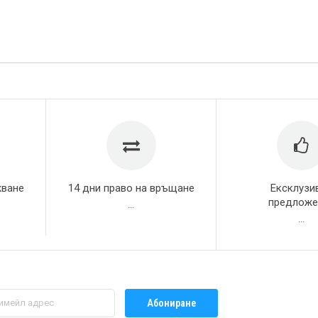
жване
14 дни право на връщане
Ексклузи
предложе
...
...
Абониране