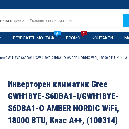
g
чки категории
И
БЕЗПЛАТЕН МОНТАЖ
ПРОМО
КОНТАКТИ
М
ee GWH18YE-S6DBA1-I/GWH18YE-S6DBA1-O AMBER NORDIC WiFi, 18000 BTU, Клас A++
Инверторен климатик Gree
GWH18YE-S6DBA1-I/GWH18YE-
S6DBA1-O AMBER NORDIC WiFi,
18000 BTU, Клас A++, (100314)