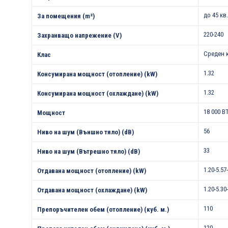
до 45 кв
За помещения (m²)
220-240
Захранващо напрежение (V)
Среден 
Клас
1.32
Консумирана мощност (отопление) (kW)
1.32
Консумирана мощност (охлаждане) (kW)
18 000 B
Мощност
56
Ниво на шум (Външно тяло) (dB)
33
Ниво на шум (Вътрешно тяло) (dB)
1.20-5.57
Отдавана мощност (отопление) (kW)
1.20-5.30
Отдавана мощност (охлаждане) (kW)
110
Препоръчителен обем (отопление) (куб. м.)
120