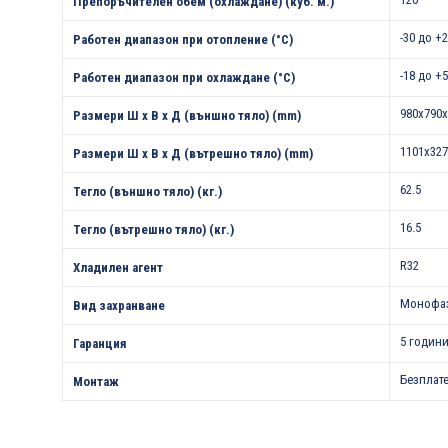
Препоръчителен обем (охлаждане) (куб. м.)
-30 до +
Работен диапазон при отопление (°С)
-18 до +
Работен диапазон при охлаждане (°С)
980x790x
Размери Ш х В х Д (външно тяло) (mm)
1101x327
Размери Ш х В х Д (вътрешно тяло) (mm)
62.5
Тегло (външно тяло) (кг.)
16.5
Тегло (вътрешно тяло) (кг.)
R32
Хладилен агент
Монофа
Вид захранване
5 години
Гаранция
Безплат
Монтаж