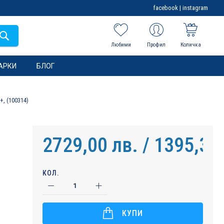
facebook
|
instagram
Любими
Профил
Количка
АРКИ
БЛОГ
, (100314)
2729,00 лв. / 1395,32
КОЛ.
КУПИ