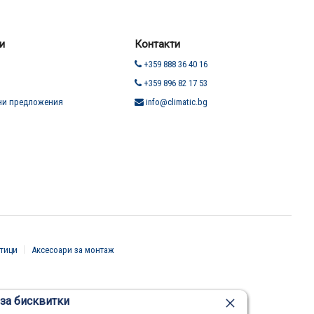
и
Контакти
+359 888 36 40 16
+359 896 82 17 53
ни предложения
info@climatic.bg
тици
Аксесоари за монтаж
за бисквитки