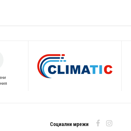
вни
ния
Социални мрежи