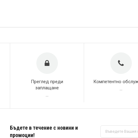
Преглед преди
Компетентно обслу
заплащане
...
...
Бъдете в течение с новини и
Абонирай
се
промоции!