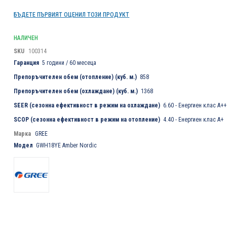
БЪДЕТЕ ПЪРВИЯТ ОЦЕНИЛ ТОЗИ ПРОДУКТ
НАЛИЧЕН
SKU
100314
Гаранция
5 години / 60 месеца
Препоръчителен обем (отопление) (куб. м.)
858
Препоръчителен обем (охлаждане) (куб. м.)
1368
SEER (сезонна ефективност в режим на охлаждане)
6.60 - Енергиен клас А++
SCOP (сезонна ефективност в режим на отопление)
4.40 - Енергиен клас А+
Марка
GREE
Модел
GWH18YE Amber Nordic