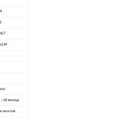
24
52
427
x249
зно
 / 60 месеца
ен монтаж