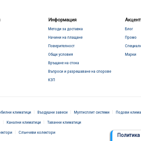
л
Информация
Акцент
Методи за доставка
Блог
Начини на плащане
Промо
Поверителност
Специал
Общи условия
Марки
Връщане на стока
Въпроси и разрешаване на спорове
КЗП
билни климатици
Въздушни завеси
Мултисплит системи
Подови клима
и
Канални климатици
Таванни климатици
вектори
Слънчеви колектори
Политика 