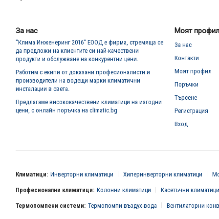
за
нашия
е-
бюлетин:
За нас
Моят профи
"Клима Инженеринг 2016" ЕООД е фирма, стремяща се
За нас
да предложи на клиентите си най-качествени
Контакти
продукти и обслужване на конкурентни цени.
Моят профил
Работим с екипи от доказани професионалисти и
производители на водещи марки климатични
Поръчки
инсталации в света.
Търсене
Предлагаме висококачествени климатици на изгодни
цени, с онлайн поръчка на climatic.bg
Регистрация
Вход
Климатици:
Инверторни климатици
Хиперинверторни климатици
Мо
Професионални климатици:
Колонни климатици
Касетъчни климатиц
Термопомпени системи:
Термопомпи въздух-вода
Вентилаторни кон