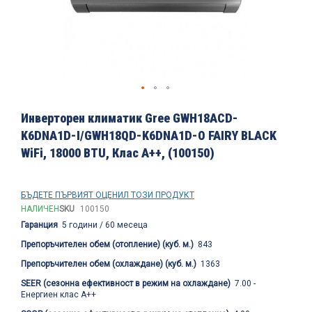
Преминете
към
Инверторен климатик Gree GWH18ACD-
началото
K6DNA1D-I/GWH18QD-K6DNA1D-O FAIRY BLACK
на
WiFi, 18000 BTU, Клас A++, (100150)
галерия
със
снимки
БЪДЕТЕ ПЪРВИЯТ ОЦЕНИЛ ТОЗИ ПРОДУКТ
НАЛИЧЕН
SKU
100150
Гаранция
5 години / 60 месеца
Препоръчителен обем (отопление) (куб. м.)
843
Препоръчителен обем (охлаждане) (куб. м.)
1363
SEER (сезонна ефективност в режим на охлаждане)
7.00 -
Енергиен клас A++