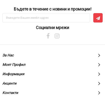
Бъдете в течение с новини и промоции!
Абонирай
се
за
нашия
Социални мрежи
е-
бюлетин:
За Нас
Моят Профил
Информация
Акценти
Контакти