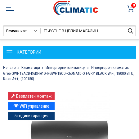
0
Всички категории
КАТЕГОРИИ
Начало
Климатици
Инверторни климатици
Инверторен климатик
Gree GWH18ACD-K6DNA1D-I/GWH18QD-K6DNA1D-O FAIRY BLACK WiFi, 18000 BTU,
Клас A++, (100150)
Преминете
Безплатен монтаж
към
края
WiFi управление
на
5 години гаранция
галерията
на
изображенията