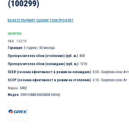
(100299)
БЪДЕТЕ ПЪРВИЯТ ОЦЕНИЛ ТОЗИ ПРОДУКТ
НАЛИЧЕН
SKU
100299
Гаранция
5 години / 60 месеца
Препоръчителен обем (отопление) (куб. м.)
808
Препоръчителен обем (охлаждане) (куб. м.)
1318
SEER (сезонна ефективност в режим на охлаждане)
6.50 - Енергиен клас A++
SCOP (сезонна ефективност в режим на отопление)
4.10 - Енергиен клас A+
Марка
GREE
Модел
GWH12AAB-K6DNA2A Infinity