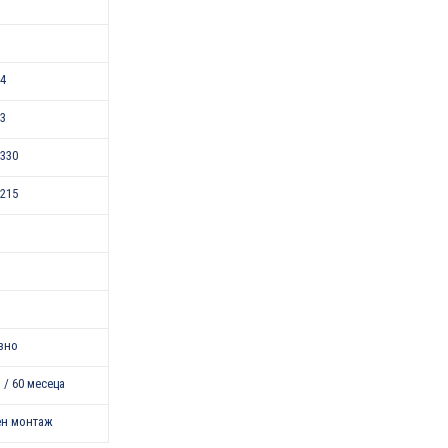
24
43
330
215
зно
 / 60 месеца
ен монтаж