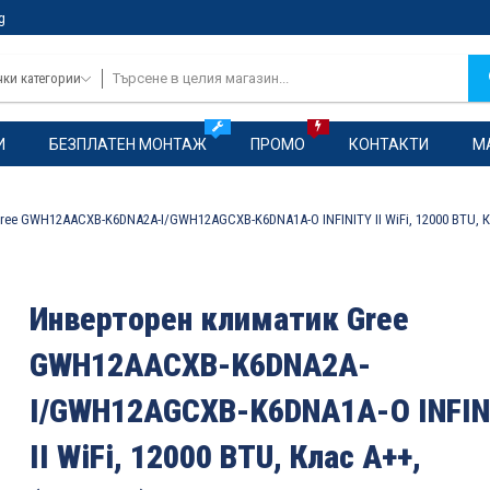
g
чки категории
И
БЕЗПЛАТЕН МОНТАЖ
ПРОМО
КОНТАКТИ
М
ee GWH12AACXB-K6DNA2A-I/GWH12AGCXB-K6DNA1A-O INFINITY II WiFi, 12000 BTU, Кл
Инверторен климатик Gree
GWH12AACXB-K6DNA2A-
I/GWH12AGCXB-K6DNA1A-O INFIN
II WiFi, 12000 BTU, Клас A++,