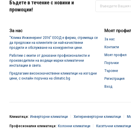
Бъдете в течение с новини и
Абонирай
се
промоции!
за
нашия
е-
бюлетин:
За нас
Моят профи
"Клима Инженеринг 2016" ЕООД е фирма, стремяща се
За нас
да предложи на клиентите си най-качествени
Контакти
продукти и обслужване на конкурентни цени.
Моят профил
Работим с екипи от доказани професионалисти и
производители на водещи марки климатични
Поръчки
инсталации в света.
Търсене
Предлагаме висококачествени климатици на изгодни
цени, с онлайн поръчка на climatic.bg
Регистрация
Вход
Климатици:
Инверторни климатици
Хиперинверторни климатици
Мо
Професионални климатици:
Колонни климатици
Касетъчни климатиц