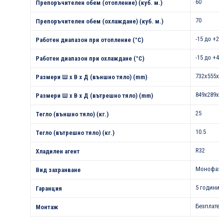
60
Препоръчителен обем (отопление) (куб. м.)
70
Препоръчителен обем (охлаждане) (куб. м.)
-15 до +
Работен диапазон при отопление (°С)
-15 до +
Работен диапазон при охлаждане (°С)
732x555x
Размери Ш х В х Д (външно тяло) (mm)
849x289x
Размери Ш х В х Д (вътрешно тяло) (mm)
25
Тегло (външно тяло) (кг.)
10.5
Тегло (вътрешно тяло) (кг.)
R32
Хладилен агент
Монофа
Вид захранване
5 години
Гаранция
Безплат
Монтаж