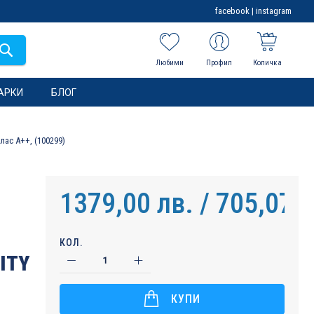
facebook
|
instagram
Любими
Профил
Количка
АРКИ
БЛОГ
ас A++, (100299)
1379,00 лв. / 705,07 €
КОЛ.
ITY
КУПИ