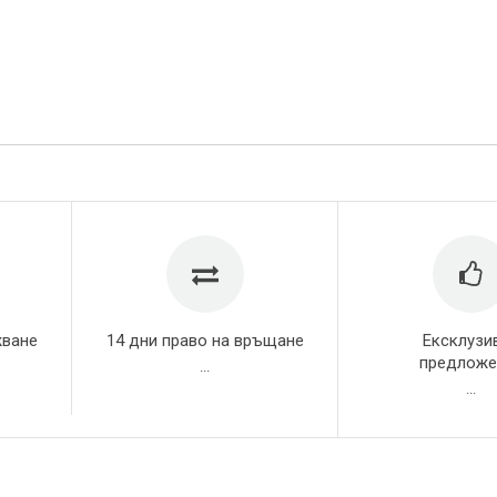
жване
14 дни право на връщане
Ексклузи
предложе
...
...