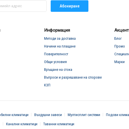
Абониране
л
Информация
Акцент
Методи за доставка
Блог
Начини на плащане
Промо
Поверителност
Специал
Общи условия
Марки
Връщане на стока
Въпроси и разрешаване на спорове
КЗП
билни климатици
Въздушни завеси
Мултисплит системи
Подови клима
и
Канални климатици
Таванни климатици