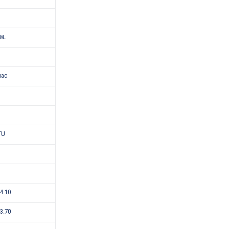
.м.
лас
TU
-4.10
-3.70