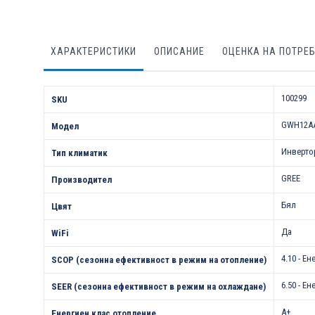
ХАРАКТЕРИСТИКИ
ОПИСАНИЕ
ОЦЕНКА НА ПОТРЕ
Характеристики
100299
SKU
GWH12AAB
Модел
Инверто
Тип климатик
GREE
Производител
Бял
Цвят
Да
WiFi
4.10 - Е
SCOP (сезонна ефективност в режим на отопление)
6.50 - Е
SEER (сезонна ефективност в режим на охлаждане)
A+
Енергиен клас отопление