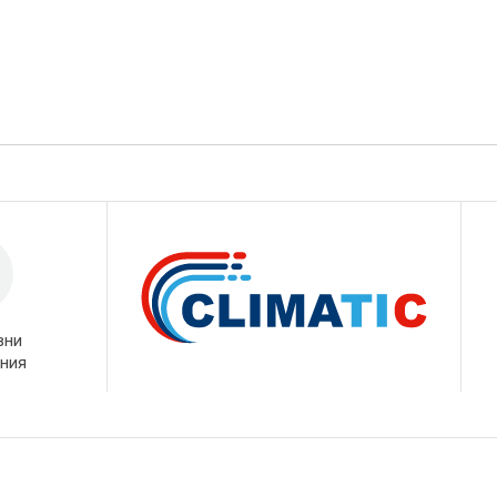
вни
ния