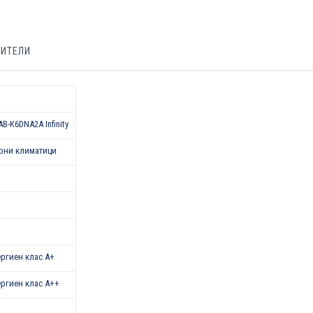
БИТЕЛИ
-K6DNA2A Infinity
рни климатици
нергиен клас A+
нергиен клас A++