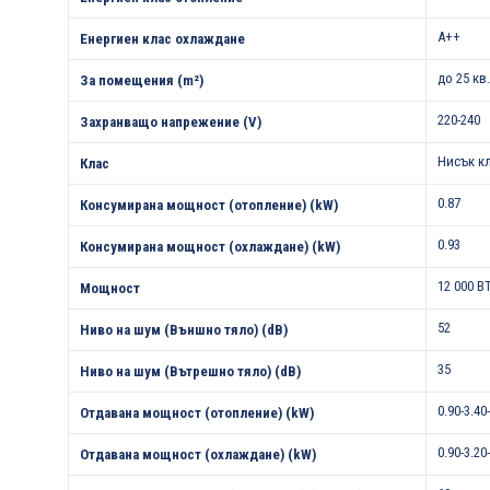
A++
Енергиен клас охлаждане
до 25 кв
За помещения (m²)
220-240
Захранващо напрежение (V)
Нисък к
Клас
0.87
Консумирана мощност (отопление) (kW)
0.93
Консумирана мощност (охлаждане) (kW)
12 000 B
Мощност
52
Ниво на шум (Външно тяло) (dB)
35
Ниво на шум (Вътрешно тяло) (dB)
0.90-3.40
Отдавана мощност (отопление) (kW)
0.90-3.20
Отдавана мощност (охлаждане) (kW)