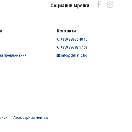
Социални мрежи
и
Контакти
+359 888 36 40 16
+359 896 82 17 53
ни предложения
info@climatic.bg
тици
Аксесоари за монтаж