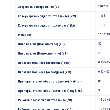
220-240
Захранващо напрежение (V)
1.365
Консумирана мощност (отопление) (kW)
1.135
Консумирана мощност (охлаждане) (kW)
14 000 B
Мощност
50
Ниво на шум (Външно тяло) (dB)
25
Ниво на шум (Вътрешно тяло) (dB)
0.90-5.00
Отдавана мощност (отопление) (kW)
0.90-4.00
Отдавана мощност (охлаждане) (kW)
85
Препоръчителен обем (отопление) (куб. м.)
90
Препоръчителен обем (охлаждане) (куб. м.)
-15 до +
Работен диапазон при отопление (°С)
-10 до +
Работен диапазон при охлаждане (°С)