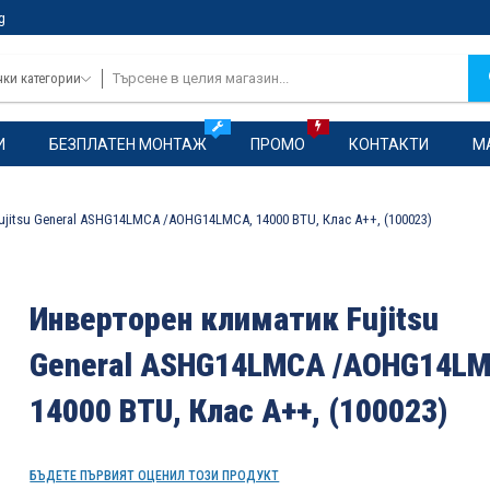
g
чки категории
И
БЕЗПЛАТЕН МОНТАЖ
ПРОМО
КОНТАКТИ
М
jitsu General ASHG14LMCA /AOHG14LMCA, 14000 BTU, Клас A++, (100023)
Инверторен климатик Fujitsu
General ASHG14LMCA /AOHG14LM
14000 BTU, Клас A++, (100023)
БЪДЕТЕ ПЪРВИЯТ ОЦЕНИЛ ТОЗИ ПРОДУКТ