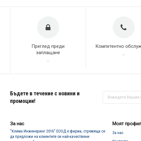
Преглед преди
Компетентно обслу
заплащане
...
...
Бъдете в течение с новини и
Абонирай
се
промоции!
за
нашия
е-
бюлетин:
За нас
Моят профи
"Клима Инженеринг 2016" ЕООД е фирма, стремяща се
За нас
да предложи на клиентите си най-качествени