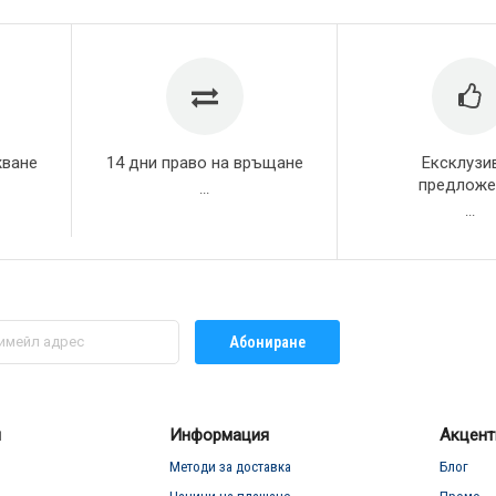
жване
14 дни право на връщане
Ексклузи
предложе
...
...
Абониране
л
Информация
Акцент
Методи за доставка
Блог