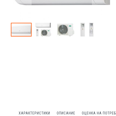
Преминете
към
началото
на
галерия
със
снимки
ХАРАКТЕРИСТИКИ
ОПИСАНИЕ
ОЦЕНКА НА ПОТРЕ