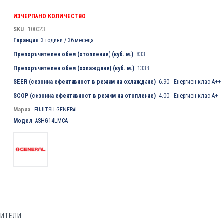
ИЗЧЕРПАНО КОЛИЧЕСТВО
SKU
100023
Гаранция
3 години / 36 месеца
Препоръчителен обем (отопление) (куб. м.)
833
Препоръчителен обем (охлаждане) (куб. м.)
1338
SEER (сезонна ефективност в режим на охлаждане)
6.90 - Енергиен клас A++
SCOP (сезонна ефективност в режим на отопление)
4.00 - Енергиен клас A+
Марка
FUJITSU GENERAL
Модел
ASHG14LMCA
БИТЕЛИ