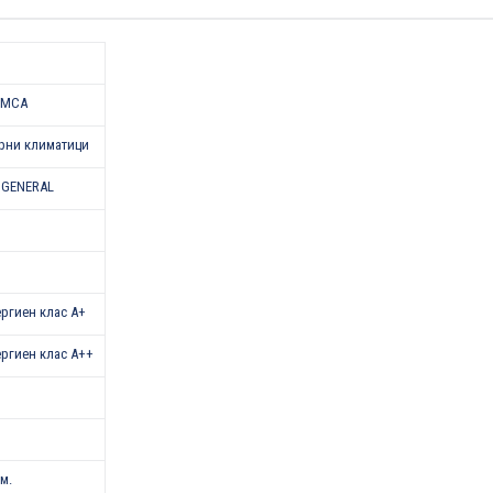
LMCA
рни климатици
 GENERAL
нергиен клас A+
нергиен клас A++
.м.