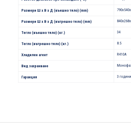
790x540x
Размери Ш х В х Д (външно тяло) (mm)
840x268x
Размери Ш х В х Д (вътрешно тяло) (mm)
34
Тегло (външно тяло) (кг.)
8.5
Тегло (вътрешно тяло) (кг.)
R410A
Хладилен агент
Монофа
Вид захранване
3 години
Гаранция