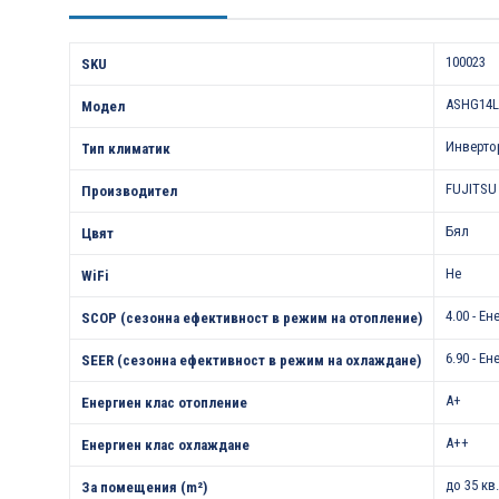
Характеристики
100023
SKU
ASHG14
Модел
Инверто
Тип климатик
FUJITSU
Производител
Бял
Цвят
Не
WiFi
4.00 - Е
SCOP (сезонна ефективност в режим на отопление)
6.90 - Е
SEER (сезонна ефективност в режим на охлаждане)
A+
Енергиен клас отопление
A++
Енергиен клас охлаждане
до 35 кв
За помещения (m²)