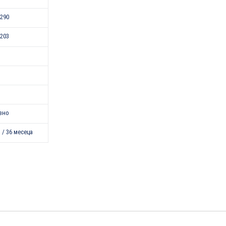
290
203
зно
 / 36 месеца