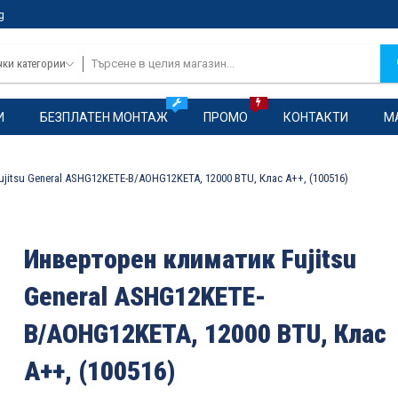
g
чки категории
И
БЕЗПЛАТЕН МОНТАЖ
ПРОМО
КОНТАКТИ
М
jitsu General ASHG12KETE-B/AOHG12KETA, 12000 BTU, Клас A++, (100516)
Инверторен климатик Fujitsu
General ASHG12KETE-
B/AOHG12KETA, 12000 BTU, Клас
A++, (100516)