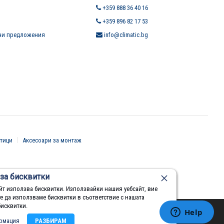
+359 888 36 40 16
+359 896 82 17 53
ни предложения
info@climatic.bg
тици
Аксесоари за монтаж
за бисквитки
йт използва бисквитки. Използвайки нашия уебсайт, вие
те да използваме бисквитки в съответствие с нашата
бисквитки.
рмация
РАЗБИРАМ