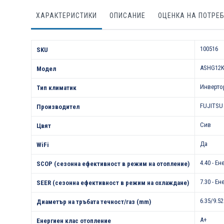
ХАРАКТЕРИСТИКИ
ОПИСАНИЕ
ОЦЕНКА НА ПОТРЕ
Характеристики
100516
SKU
ASHG12K
Модел
Инверто
Тип климатик
FUJITSU
Производител
Сив
Цвят
Да
WiFi
4.40 - Е
SCOP (сезонна ефективност в режим на отопление)
7.30 - Е
SEER (сезонна ефективност в режим на охлаждане)
6.35/9.52
Диаметър на тръбата течност/газ (mm)
A+
Енергиен клас отопление