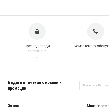
Преглед преди
Компетентно обслу
заплащане
...
...
Бъдете в течение с новини и
Абонирай
се
промоции!
за
нашия
е-
бюлетин:
За нас
Моят профи