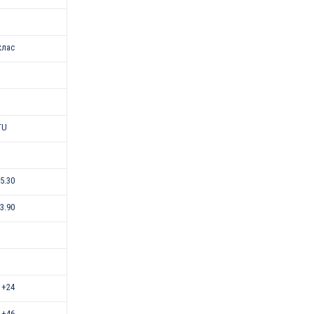
клас
TU
-5.30
-3.90
 +24
 +46