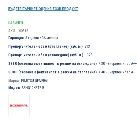
БЪДЕТЕ ПЪРВИЯТ ОЦЕНИЛ ТОЗИ ПРОДУКТ
НАЛИЧЕН
SKU
100516
Гаранция
3 години / 36 месеца
Препоръчителен обем (отопление) (куб. м.)
813
Препоръчителен обем (охлаждане) (куб. м.)
1328
SEER (сезонна ефективност в режим на охлаждане)
7.30 - Енергиен клас А++
SCOP (сезонна ефективност в режим на отопление)
4.40 - Енергиен клас А+
Марка
FUJITSU GENERAL
Модел
ASHG12KETE-B