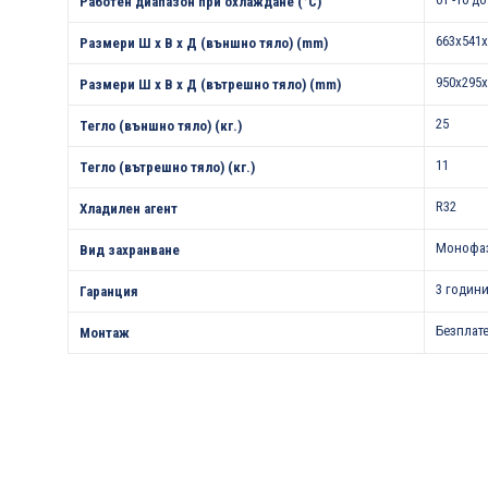
Работен диапазон при охлаждане (°С)
663x541x
Размери Ш х В х Д (външно тяло) (mm)
950x295x
Размери Ш х В х Д (вътрешно тяло) (mm)
25
Тегло (външно тяло) (кг.)
11
Тегло (вътрешно тяло) (кг.)
R32
Хладилен агент
Монофа
Вид захранване
3 години
Гаранция
Безплат
Монтаж