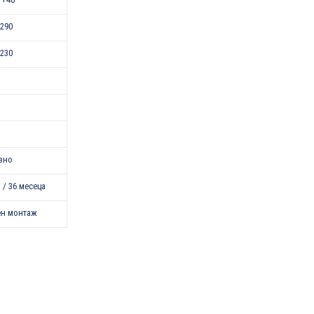
290
230
зно
 / 36 месеца
ен монтаж