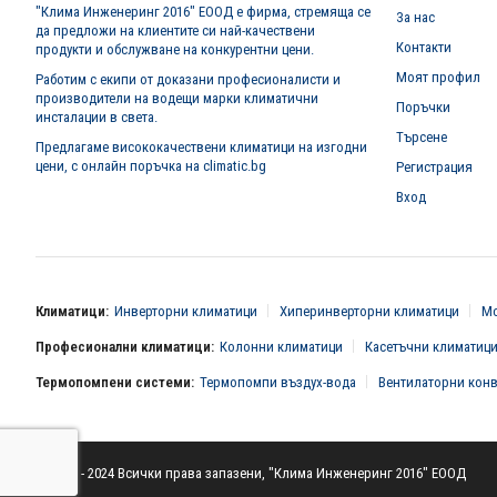
"Клима Инженеринг 2016" ЕООД е фирма, стремяща се
За нас
да предложи на клиентите си най-качествени
Контакти
продукти и обслужване на конкурентни цени.
Моят профил
Работим с екипи от доказани професионалисти и
производители на водещи марки климатични
Поръчки
инсталации в света.
Търсене
Предлагаме висококачествени климатици на изгодни
цени, с онлайн поръчка на climatic.bg
Регистрация
Вход
Климатици:
Инверторни климатици
Хиперинверторни климатици
Мо
Професионални климатици:
Колонни климатици
Касетъчни климатиц
Термопомпени системи:
Термопомпи въздух-вода
Вентилаторни кон
© 2016 - 2024 Всички права запазени, "Клима Инженеринг 2016" ЕООД