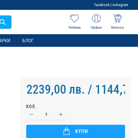
facebook
|
instagram
Любими
Профил
Количка
АРКИ
БЛОГ
2239,00 лв. / 1144,78
КОЛ.
КУПИ