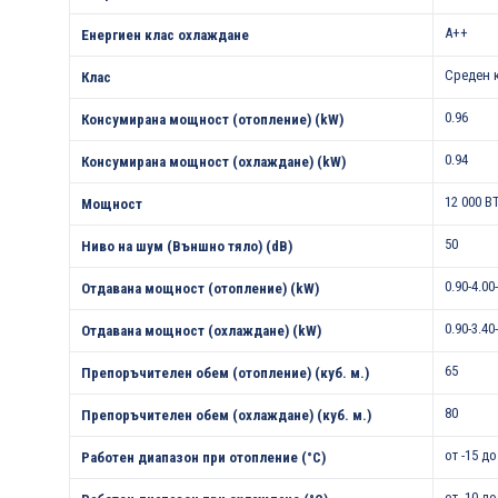
A++
Енергиен клас охлаждане
Среден 
Клас
0.96
Консумирана мощност (отопление) (kW)
0.94
Консумирана мощност (охлаждане) (kW)
12 000 B
Мощност
50
Ниво на шум (Външно тяло) (dB)
0.90-4.00
Отдавана мощност (отопление) (kW)
0.90-3.40
Отдавана мощност (охлаждане) (kW)
65
Препоръчителен обем (отопление) (куб. м.)
80
Препоръчителен обем (охлаждане) (куб. м.)
от -15 до
Работен диапазон при отопление (°С)
от -10 до