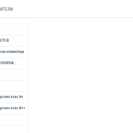
БИТЕЛИ
ETE-B
рни климатици
 GENERAL
нергиен клас А+
нергиен клас А++