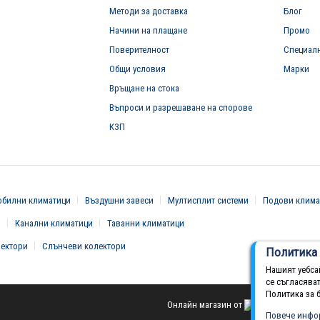
Методи за доставка
Блог
Начини на плащане
Промо
Поверителност
Специал
Общи условия
Марки
Връщане на стока
Въпроси и разрешаване на спорове
КЗП
билни климатици
Въздушни завеси
Мултисплит системи
Подови клима
и
Канални климатици
Таванни климатици
вектори
Слънчеви колектори
Политика 
Нашият уебса
се съгласява
Политика за 
Онлайн магазин от
Повече инфо