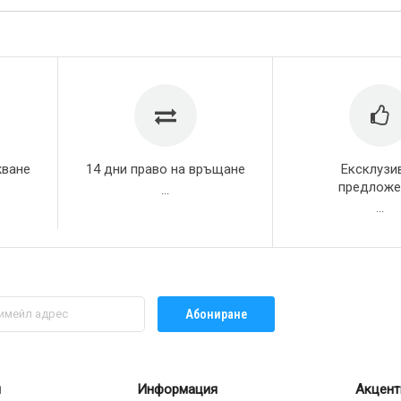
жване
14 дни право на връщане
Ексклузи
предложе
...
...
Абониране
л
Информация
Акцент