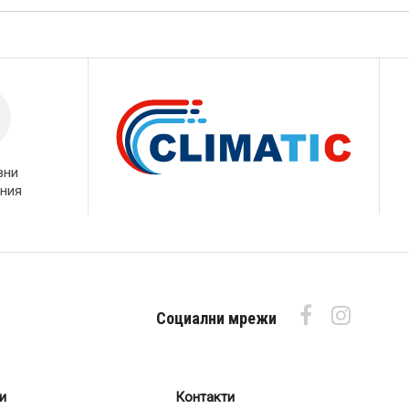
вни
ния
Социални мрежи
и
Контакти