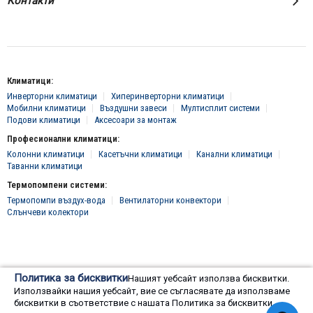
Контакти
Климатици:
Инверторни климатици
Хиперинверторни климатици
Мобилни климатици
Въздушни завеси
Мултисплит системи
Подови климатици
Аксесоари за монтаж
Професионални климатици:
Колонни климатици
Касетъчни климатици
Канални климатици
Таванни климатици
Термопомпени системи:
Термопомпи въздух-вода
Вентилаторни конвектори
Слънчеви колектори
© 2016 - 2024 Всички права запазени, "Клима Инженеринг 2016" ЕООД
Политика за бисквитки
Нашият уебсайт използва бисквитки.
Онлайн магазин от
Използвайки нашия уебсайт, вие се съгласявате да използваме
бисквитки в съответствие с нашата Политика за бисквитки.