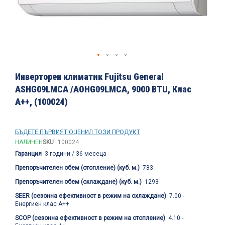
Преминете
към
Инверторен климатик Fujitsu General
началото
ASHG09LMCA /AOHG09LMCA, 9000 BTU, Клас
на
A++, (100024)
галерия
със
снимки
БЪДЕТЕ ПЪРВИЯТ ОЦЕНИЛ ТОЗИ ПРОДУКТ
НАЛИЧЕН
SKU
100024
Гаранция
3 години / 36 месеца
Препоръчителен обем (отопление) (куб. м.)
783
Препоръчителен обем (охлаждане) (куб. м.)
1293
SEER (сезонна ефективност в режим на охлаждане)
7.00 -
Енергиен клас A++
SCOP (сезонна ефективност в режим на отопление)
4.10 -