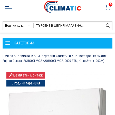
0
Всички категории
КАТЕГОРИИ
Начало
Климатици
Инверторни климатици
Инверторен климатик
Fujitsu General ASHG09LMCA /AOHG09LMCA, 9000 BTU, Клас A++, (100024)
Преминете
Безплатен монтаж
към
края
3 години гаранция
на
галерията
на
изображенията