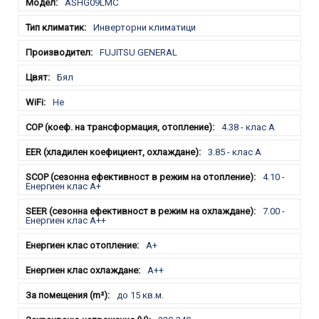
ASHG09LMC
Инверторни климатици
FUJITSU GENERAL
Бял
Не
4.38 - клас А
3.85 - клас А
4.10 -
Енергиен клас A+
7.00 -
Енергиен клас A++
A+
A++
до 15 кв.м.