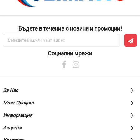
Бъдете в течение с новини и промоции!
Абонирай
се
за
нашия
Социални мрежи
е-
бюлетин:
За Нас
Моят Профил
Информация
Акценти