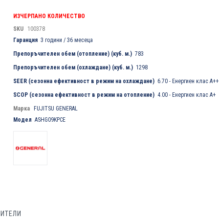
ИЗЧЕРПАНО КОЛИЧЕСТВО
SKU
100378
Гаранция
3 години / 36 месеца
Препоръчителен обем (отопление) (куб. м.)
783
Препоръчителен обем (охлаждане) (куб. м.)
1298
SEER (сезонна ефективност в режим на охлаждане)
6.70 - Енергиен клас A++
SCOP (сезонна ефективност в режим на отопление)
4.00 - Енергиен клас A+
Марка
FUJITSU GENERAL
Модел
ASHG09KPCE
БИТЕЛИ