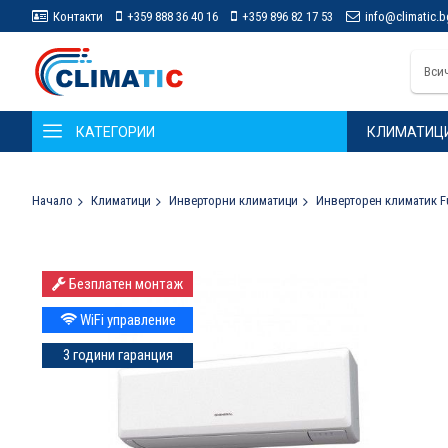
Контакти
+359 888 36 40 16
+359 896 82 17 53
info@climatic.b
Вси
КАТЕГОРИИ
КЛИМАТИЦ
Начало
Климатици
Инверторни климатици
Инверторен климатик Fu
Преминете
Безплатен монтаж
към
края
WiFi управление
на
галерията
3 години гаранция
на
изображенията