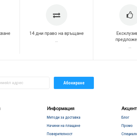
жване
14 дни право на връщане
Ексклузи
предложе
...
...
Абониране
л
Информация
Акцент
Методи за доставка
Блог
Начини на плащане
Промо
Поверителност
Специал