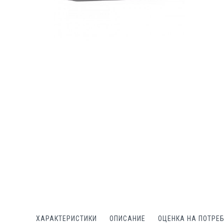
Преминете
към
началото
на
галерия
със
снимки
ХАРАКТЕРИСТИКИ
ОПИСАНИЕ
ОЦЕНКА НА ПОТРЕ