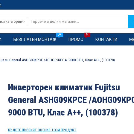
g
чки категории
И
БЕЗПЛАТЕН МОНТАЖ
ПРОМО
КОНТАКТИ
М
jitsu General ASHG09KPCE /AOHG09KPCA, 9000 BTU, Клас A++, (100378)
Инверторен климатик Fujitsu
General ASHG09KPCE /AOHG09KP
9000 BTU, Клас A++, (100378)
БЪДЕТЕ ПЪРВИЯТ ОЦЕНИЛ ТОЗИ ПРОДУКТ