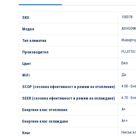
Характеристики
100378
SKU
ASHG09
Модел
Инверто
Тип климатик
FUJITSU
Производител
Бял
Цвят
Да
WiFi
4.00 - Е
SCOP (сезонна ефективност в режим на отопление)
6.70 - Е
SEER (сезонна ефективност в режим на охлаждане)
A+
Енергиен клас отопление
A++
Енергиен клас охлаждане
Нисък к
Клас