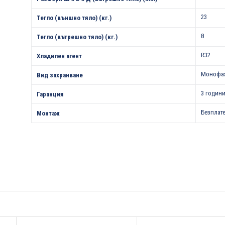
23
Тегло (външно тяло) (кг.)
8
Тегло (вътрешно тяло) (кг.)
R32
Хладилен агент
Монофа
Вид захранване
3 години
Гаранция
Безплат
Монтаж