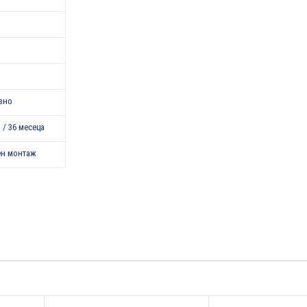
зно
 / 36 месеца
ен монтаж