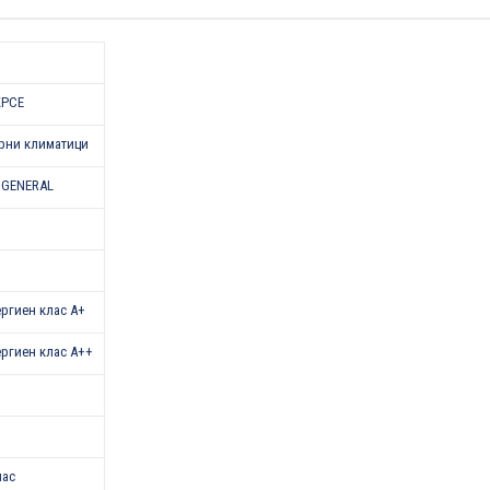
KPCE
рни климатици
 GENERAL
нергиен клас A+
нергиен клас A++
лас