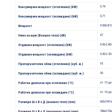
0.79
Консумирана мощност (отопление) (kW)
0,71
Консумирана мощност (охлаждане) (kW)
9 000 BT
Мощност
47
Ниво на шум (Външно тяло) (dB)
0.90-2.80
Отдавана мощност (отопление) (kW)
0.90-2.50
Отдавана мощност (охлаждане) (kW)
35
Препоръчителен обем (отопление) (куб. м.)
50
Препоръчителен обем (охлаждане) (куб. м.)
от -15 до
Работен диапазон при отопление (°С)
от -10 до
Работен диапазон при охлаждане (°С)
663x541x
Размери Ш х В х Д (външно тяло) (mm)
784x270x
Размери Ш х В х Д (вътрешно тяло) (mm)