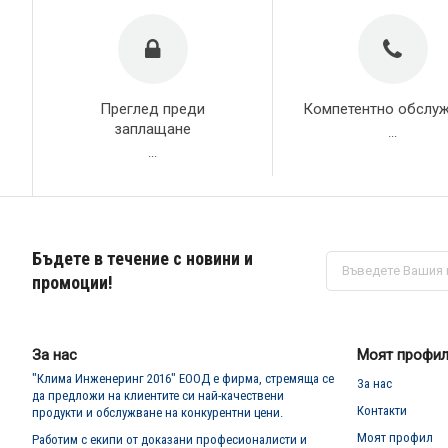
Преглед преди
Компетентно обслу
заплащане
...
...
Бъдете в течение с новини и
Абонирай
се
промоции!
за
нашия
е-
бюлетин:
За нас
Моят профи
"Клима Инженеринг 2016" ЕООД е фирма, стремяща се
За нас
да предложи на клиентите си най-качествени
Контакти
продукти и обслужване на конкурентни цени.
Моят профил
Работим с екипи от доказани професионалисти и