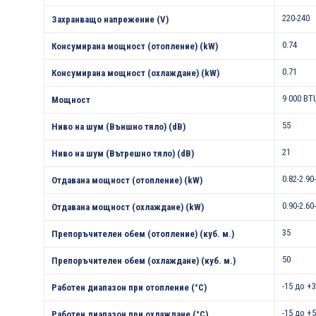
220-240
Захранващо напрежение (V)
0.74
Консумирана мощност (отопление) (kW)
0.71
Консумирана мощност (охлаждане) (kW)
9 000 BT
Мощност
55
Ниво на шум (Външно тяло) (dB)
21
Ниво на шум (Вътрешно тяло) (dB)
0.82-2.90
Отдавана мощност (отопление) (kW)
0.90-2.60
Отдавана мощност (охлаждане) (kW)
35
Препоръчителен обем (отопление) (куб. м.)
50
Препоръчителен обем (охлаждане) (куб. м.)
-15 до +
Работен диапазон при отопление (°С)
-15 до +
Работен диапазон при охлаждане (°С)