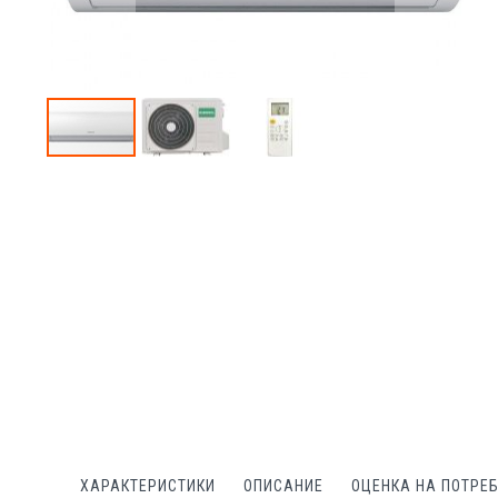
Преминете
към
началото
на
галерия
със
снимки
ХАРАКТЕРИСТИКИ
ОПИСАНИЕ
ОЦЕНКА НА ПОТРЕ