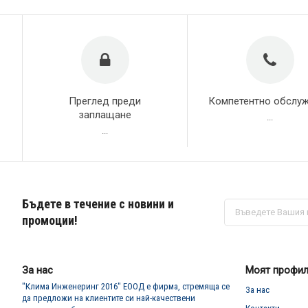
Преглед преди
Компетентно обслу
заплащане
...
...
Бъдете в течение с новини и
Абонирай
се
промоции!
за
нашия
е-
бюлетин:
За нас
Моят профи
"Клима Инженеринг 2016" ЕООД е фирма, стремяща се
За нас
да предложи на клиентите си най-качествени