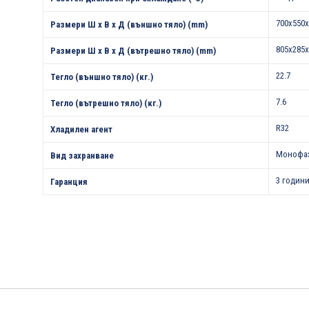
700x550x
Размери Ш х В х Д (външно тяло) (mm)
805x285x
Размери Ш х В х Д (вътрешно тяло) (mm)
22.7
Тегло (външно тяло) (кг.)
7.6
Тегло (вътрешно тяло) (кг.)
R32
Хладилен агент
Монофа
Вид захранване
3 години
Гаранция