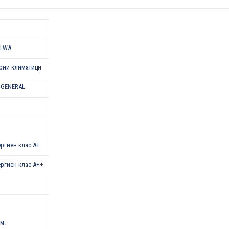
KLWA
рни климатици
 GENERAL
нергиен клас А+
нергиен клас А++
.м.