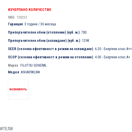
ИЗЧЕРПАНО КОЛИЧЕСТВО
SKU
100253
Гаранция
3 години / 36 месеца
Препоръчителен обем (отопление) (куб. м.)
783
Препоръчителен обем (охлаждане) (куб. м.)
1298
SEER (сезонна ефективност в режим на охлаждане)
6.20 - Енергиен клас А++
SCOP (сезонна ефективност в режим на отопление)
4.00 - Енергиен клас А+
Марка
FUJITSU GENERAL
Модел
ASHA09KLWA
БИТЕЛИ