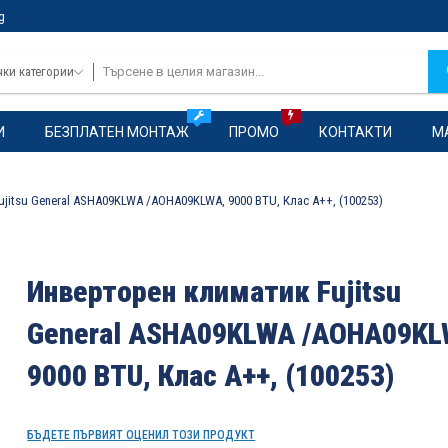
g
чки категории
И
БЕЗПЛАТЕН МОНТАЖ
ПРОМО
КОНТАКТИ
М
jitsu General ASHA09KLWA /AOHA09KLWA, 9000 BTU, Клас A++, (100253)
Инверторен климатик Fujitsu
General ASHA09KLWA /AOHA09KL
9000 BTU, Клас A++, (100253)
БЪДЕТЕ ПЪРВИЯТ ОЦЕНИЛ ТОЗИ ПРОДУКТ