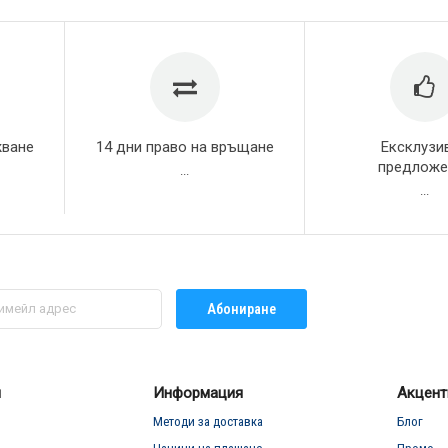
жване
14 дни право на връщане
Ексклузи
предложе
...
...
Абониране
л
Информация
Акцент
Методи за доставка
Блог