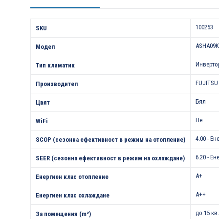
Характеристики
100253
SKU
ASHA09
Модел
Инверто
Тип климатик
FUJITSU
Производител
Бял
Цвят
Не
WiFi
4.00 - Е
SCOP (сезонна ефективност в режим на отопление)
6.20 - Е
SEER (сезонна ефективност в режим на охлаждане)
A+
Енергиен клас отопление
A++
Енергиен клас охлаждане
до 15 кв
За помещения (m²)