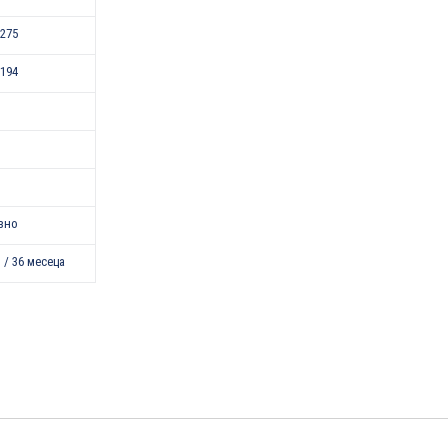
275
194
зно
 / 36 месеца