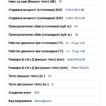
47
0.90-2.80-3.80
0.90-2.50-3.00
35
50
от -15 до +24
от -10 до +46
663x541x290
784x270x224
23
8
R32
Монофазно