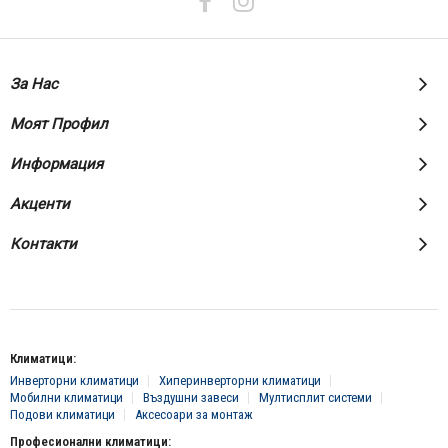
За Нас
Моят Профил
Информация
Акценти
Контакти
Климатици:
Инверторни климатици
Хиперинверторни климатици
Мобилни климатици
Въздушни завеси
Мултисплит системи
Подови климатици
Аксесоари за монтаж
Професионални климатици: