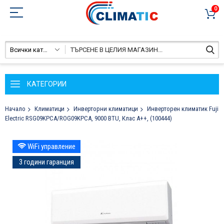
0
Всички категории
КАТЕГОРИИ
Начало
Климатици
Инверторни климатици
Инверторен климатик Fuji
Electric RSG09KPCA/ROG09KPCA, 9000 BTU, Клас A++, (100444)
Преминете
WiFi управление
към
края
3 години гаранция
на
галерията
на
изображенията