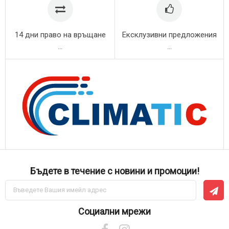
14 дни право на връщане
Ексклузивни предложения
...
...
Бъдете в течение с новини и промоции!
Абонирай
се
за
нашия
Социални мрежи
е-
бюлетин: