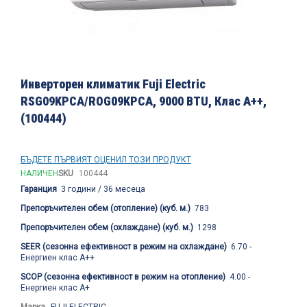
Преминете
към
Инверторен климатик Fuji Electric
началото
RSG09KPCA/ROG09KPCA, 9000 BTU, Клас A++,
на
(100444)
галерия
със
снимки
БЪДЕТЕ ПЪРВИЯТ ОЦЕНИЛ ТОЗИ ПРОДУКТ
НАЛИЧЕН
SKU
100444
Гаранция
3 години / 36 месеца
Препоръчителен обем (отопление) (куб. м.)
783
Препоръчителен обем (охлаждане) (куб. м.)
1298
SEER (сезонна ефективност в режим на охлаждане)
6.70 -
Енергиен клас A++
SCOP (сезонна ефективност в режим на отопление)
4.00 -
Енергиен клас A+
Марка
FUJI ELECTRIC