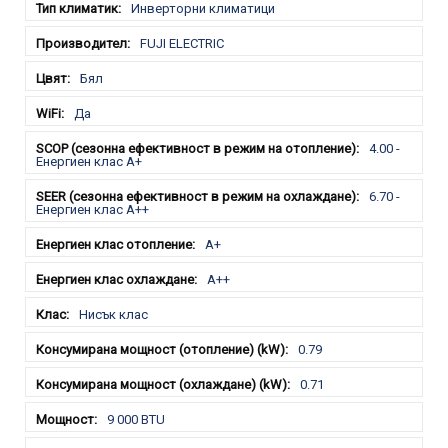
Инверторни климатици
FUJI ELECTRIC
Бял
Да
4.00 -
Енергиен клас A+
6.70 -
Енергиен клас A++
A+
A++
Нисък клас
0.79
0.71
9 000 BTU