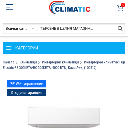
0
Всички категории
КАТЕГОРИИ
Начало
Климатици
Инверторни климатици
Инверторен климатик Fuji
Electric RSG09KETA/ROG09KETA, 9000 BTU, Клас A++, (100517)
Преминете
WiFi управление
към
края
3 години гаранция
на
галерията
на
изображенията