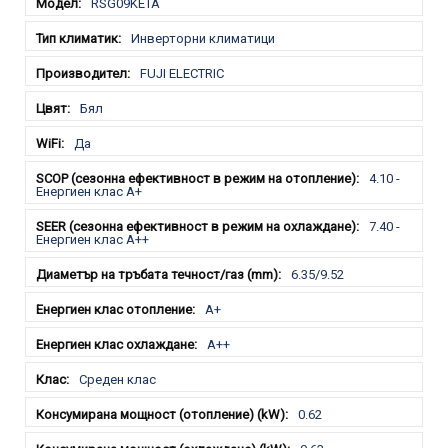
RSG09KETA
Инверторни климатици
FUJI ELECTRIC
Бял
Да
4.10 -
Енергиен клас А+
7.40 -
Енергиен клас А++
6.35/9.52
A+
A++
Среден клас
0.62