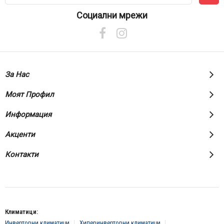
за
нашия
Социални мрежи
е-
бюлетин:
За Нас
Моят Профил
Информация
Акценти
Контакти
Климатици:
Инверторни климатици
Хиперинверторни климатици