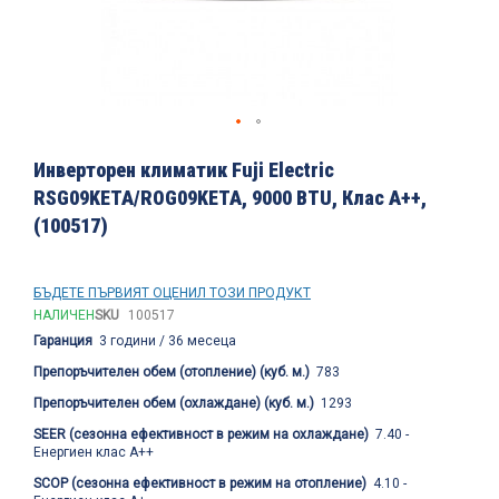
Преминете
към
Инверторен климатик Fuji Electric
началото
RSG09KETA/ROG09KETA, 9000 BTU, Клас A++,
на
(100517)
галерия
със
снимки
БЪДЕТЕ ПЪРВИЯТ ОЦЕНИЛ ТОЗИ ПРОДУКТ
НАЛИЧЕН
SKU
100517
Гаранция
3 години / 36 месеца
Препоръчителен обем (отопление) (куб. м.)
783
Препоръчителен обем (охлаждане) (куб. м.)
1293
SEER (сезонна ефективност в режим на охлаждане)
7.40 -
Енергиен клас А++
SCOP (сезонна ефективност в режим на отопление)
4.10 -