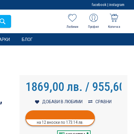
facebook
|
instagram
Любими
Профил
Количка
АРКИ
БЛОГ
1869,00 лв. / 955,60 €
,
ДОБАВИ В ЛЮБИМИ
СРАВНИ
на 12 вноски по 173.14 лв.