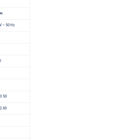
.м.
V – 50 Hz
U
-3.50
-2.60