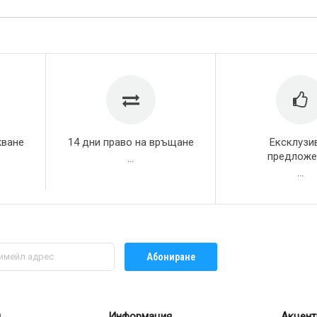
жване
14 дни право на връщане
Ексклузи
предложе
...
...
Абониране
л
Информация
Акцент