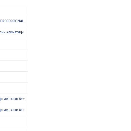
 PROFESSIONAL
рни климатици
нергиен клас A++
нергиен клас A++