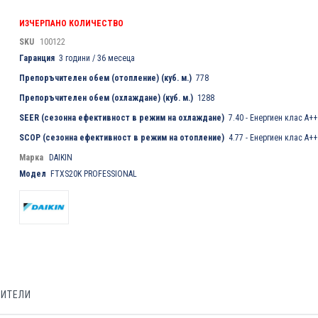
ИЗЧЕРПАНО КОЛИЧЕСТВО
SKU
100122
Гаранция
3 години / 36 месеца
Препоръчителен обем (отопление) (куб. м.)
778
Препоръчителен обем (охлаждане) (куб. м.)
1288
SEER (сезонна ефективност в режим на охлаждане)
7.40 - Енергиен клас A++
SCOP (сезонна ефективност в режим на отопление)
4.77 - Енергиен клас A++
Марка
DAIKIN
Модел
FTXS20K PROFESSIONAL
БИТЕЛИ