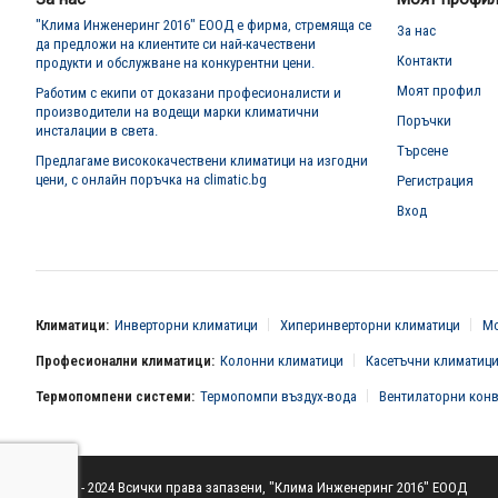
"Клима Инженеринг 2016" ЕООД е фирма, стремяща се
За нас
да предложи на клиентите си най-качествени
Контакти
продукти и обслужване на конкурентни цени.
Моят профил
Работим с екипи от доказани професионалисти и
производители на водещи марки климатични
Поръчки
инсталации в света.
Търсене
Предлагаме висококачествени климатици на изгодни
цени, с онлайн поръчка на climatic.bg
Регистрация
Вход
Климатици:
Инверторни климатици
Хиперинверторни климатици
Мо
Професионални климатици:
Колонни климатици
Касетъчни климатиц
Термопомпени системи:
Термопомпи въздух-вода
Вентилаторни кон
© 2016 - 2024 Всички права запазени, "Клима Инженеринг 2016" ЕООД