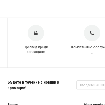
Преглед преди
Компетентно обслу
заплащане
...
...
Бъдете в течение с новини и
Абонирай
се
промоции!
за
нашия
е-
бюлетин:
За нас
Моят профи