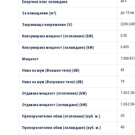
A++
Енергиен клас охлаждане
до 15 кв
За помещения (m²)
220V-240
Захранващо напрежение (V)
0.53
Консумирана мощност (отопление) (kW)
0.455
Консумирана мощност (охлаждане) (kW)
7 000 BT
Мощност
43
Ниво на шум (Външно тяло) (dB)
19
Ниво на шум (Вътрешно тяло) (dB)
1.30-2.50
Отдавана мощност (отопление) (kW)
1.30-2.00
Отдавана мощност (охлаждане) (kW)
30
Препоръчителен обем (отопление) (куб. м.)
40
Препоръчителен обем (охлаждане) (куб. м.)