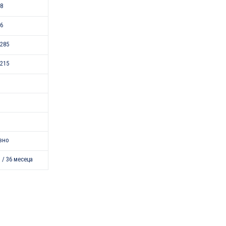
18
46
285
215
зно
 / 36 месеца