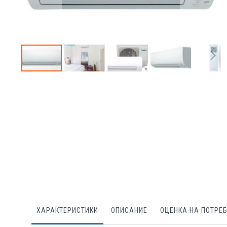
Преминете
към
началото
на
галерия
със
снимки
ХАРАКТЕРИСТИКИ
ОПИСАНИЕ
ОЦЕНКА НА ПОТРЕ