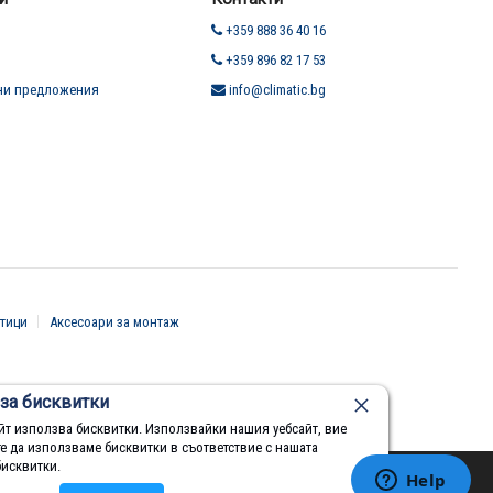
+359 888 36 40 16
+359 896 82 17 53
ни предложения
info@climatic.bg
тици
Аксесоари за монтаж
за бисквитки
йт използва бисквитки. Използвайки нашия уебсайт, вие
те да използваме бисквитки в съответствие с нашата
бисквитки.