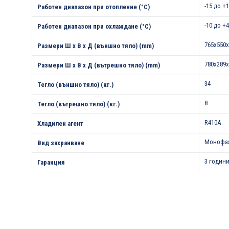
-15 до +
Работен диапазон при отопление (°С)
-10 до +
Работен диапазон при охлаждане (°С)
765x550x
Размери Ш х В х Д (външно тяло) (mm)
780x289x
Размери Ш х В х Д (вътрешно тяло) (mm)
34
Тегло (външно тяло) (кг.)
8
Тегло (вътрешно тяло) (кг.)
R410A
Хладилен агент
Монофа
Вид захранване
3 години
Гаранция