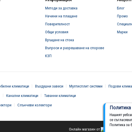
Методи за доставка
Блог
Начини на плащане
Промо
Поверителност
Специал
Общи условия
Марки
Връщане на стока
Въпроси и разрешаване на спорове
КЗП
билни климатици
Въздушни завеси
Мултисплит системи
Подови клима
и
Канални климатици
Таванни климатици
вектори
Слънчеви колектори
Политика 
Нашият уебса
се съгласява
Политика за 
Онлайн магазин от