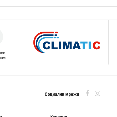
вни
ния
Социални мрежи
и
Контакти