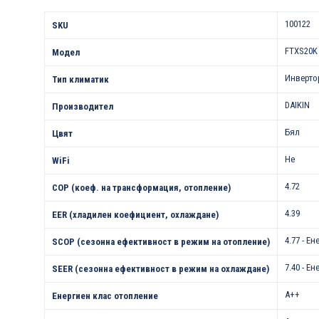
Характеристики
100122
SKU
FTXS20K
Модел
Инверто
Тип климатик
DAIKIN
Производител
Бял
Цвят
Не
WiFi
4.72
COP (коеф. на трансформация, отопление)
4.39
EER (хладилен коефициент, охлаждане)
4.77 - Е
SCOP (сезонна ефективност в режим на отопление)
7.40 - Е
SEER (сезонна ефективност в режим на охлаждане)
A++
Енергиен клас отопление