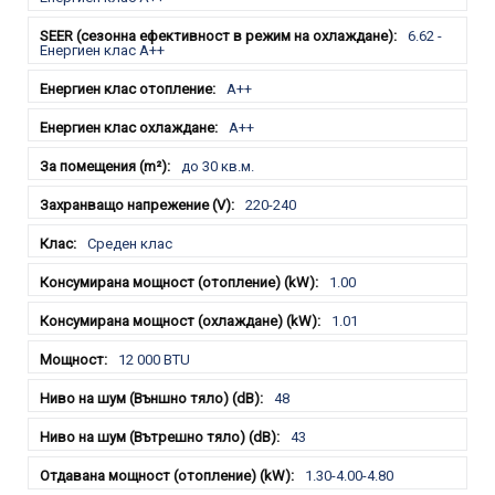
6.62 -
Енергиен клас A++
A++
A++
до 30 кв.м.
220-240
Среден клас
1.00
1.01
12 000 BTU
48
43
1.30-4.00-4.80