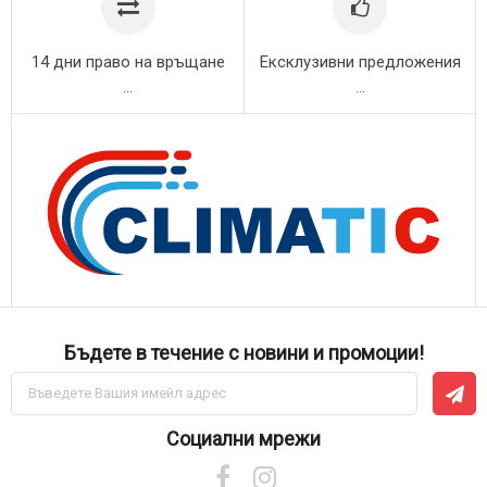
14 дни право на връщане
Ексклузивни предложения
...
...
Бъдете в течение с новини и промоции!
Абонирай
се
за
нашия
Социални мрежи
е-
бюлетин: