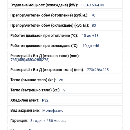
1.30-3.50-4.00
70
80
-15 до +18
-10 до +46
765(658)x550x285(275)
770x286x225
28
9
R32
Монофазно
3 години / 36 месеца