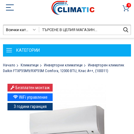
0
Всички категории
КАТЕГОРИИ
Начало
Климатици
Инверторни климатици
Инверторен климатик
Daikin FTXP35M9/RXP35M Comfora, 12000 BTU, Клас A++, (100311)
Преминете
Безплатен монтаж
към
края
WiFi управление
на
3 години гаранция
галерията
на
изображенията