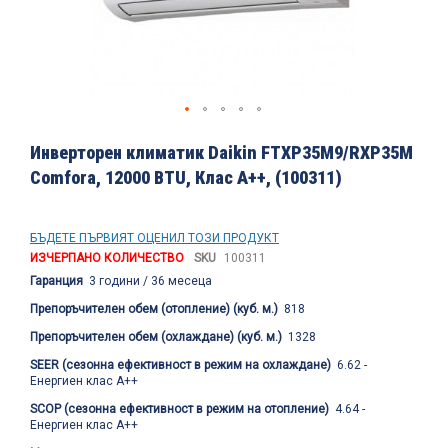
Преминете
към
Инверторен климатик Daikin FTXP35M9/RXP35M
началото
Comfora, 12000 BTU, Клас A++, (100311)
на
галерия
със
снимки
БЪДЕТЕ ПЪРВИЯТ ОЦЕНИЛ ТОЗИ ПРОДУКТ
ИЗЧЕРПАНО КОЛИЧЕСТВО
SKU
100311
Гаранция
3 години / 36 месеца
Препоръчителен обем (отопление) (куб. м.)
818
Препоръчителен обем (охлаждане) (куб. м.)
1328
SEER (сезонна ефективност в режим на охлаждане)
6.62 -
Енергиен клас A++
SCOP (сезонна ефективност в режим на отопление)
4.64 -
Енергиен клас A++