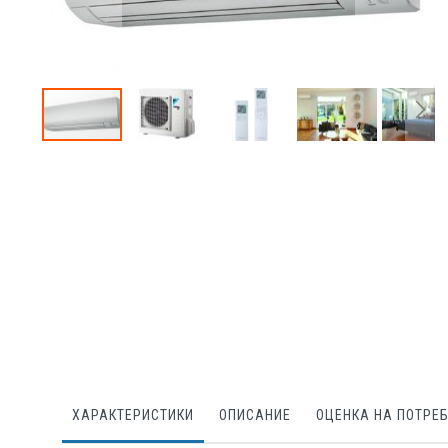
Преминете
към
началото
на
галерия
със
снимки
ХАРАКТЕРИСТИКИ
ОПИСАНИЕ
ОЦЕНКА НА ПОТРЕ