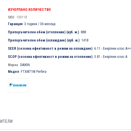
ИЗЧЕРПАНО КОЛИЧЕСТВО
SKU
100118
Гаранция
3 години / 36 месеца
Препоръчителен обем (отопление) (куб. м.)
888
Препоръчителен обем (охлаждане) (куб. м.)
1418
SEER (сезонна ефективност в режим на охлаждане)
6.11 - Енергиен клас A++
SCOP (сезонна ефективност в режим на отопление)
3.81 - Енергиен клас A
Марка
DAIKIN
Модел
FTXM71M Perfera
БИТЕЛИ