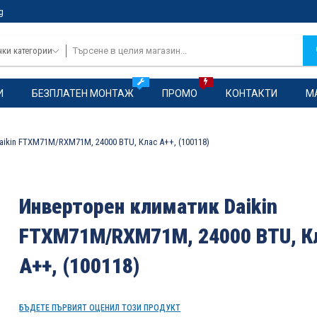
g
чки категории
И
БЕЗПЛАТЕН МОНТАЖ
ПРОМО
КОНТАКТИ
М
ikin FTXM71M/RXM71M, 24000 BTU, Клас A++, (100118)
Инверторен климатик Daikin
FTXM71M/RXM71M, 24000 BTU, К
A++, (100118)
БЪДЕТЕ ПЪРВИЯТ ОЦЕНИЛ ТОЗИ ПРОДУКТ