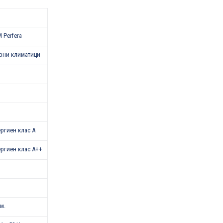
 Perfera
рни климатици
нергиен клас A
нергиен клас A++
.м.