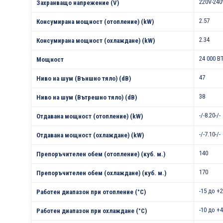
220V-240
Захранващо напрежение (V)
2.57
Консумирана мощност (отопление) (kW)
2.34
Консумирана мощност (охлаждане) (kW)
24 000 B
Мощност
47
Ниво на шум (Външно тяло) (dB)
38
Ниво на шум (Вътрешно тяло) (dB)
-/-8.20-/-
Отдавана мощност (отопление) (kW)
-/-7.10-/-
Отдавана мощност (охлаждане) (kW)
140
Препоръчителен обем (отопление) (куб. м.)
170
Препоръчителен обем (охлаждане) (куб. м.)
-15 до +
Работен диапазон при отопление (°С)
-10 до +
Работен диапазон при охлаждане (°С)