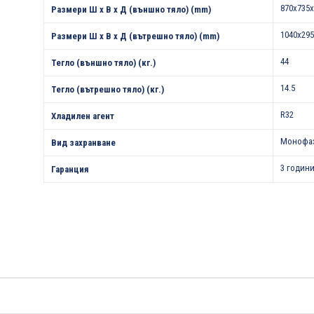
870x735x
Размери Ш х В х Д (външно тяло) (mm)
1040x295
Размери Ш х В х Д (вътрешно тяло) (mm)
44
Тегло (външно тяло) (кг.)
14.5
Тегло (вътрешно тяло) (кг.)
R32
Хладилен агент
Монофа
Вид захранване
3 години
Гаранция