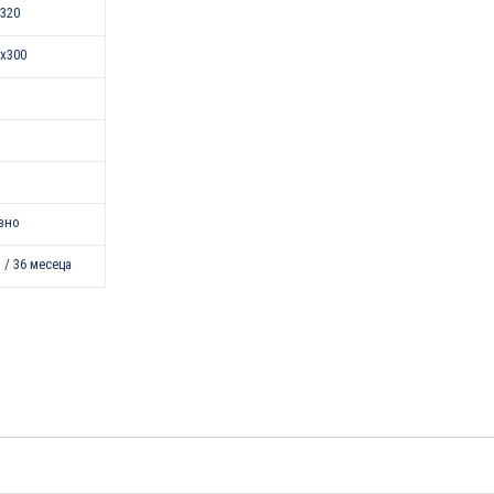
320
x300
зно
 / 36 месеца