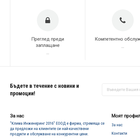
Преглед преди
Компетентно обслу
заплащане
...
...
Бъдете в течение с новини и
Абонирай
се
промоции!
за
нашия
е-
бюлетин:
За нас
Моят профи
"Клима Инженеринг 2016" ЕООД е фирма, стремяща се
За нас
да предложи на клиентите си най-качествени
Контакти
продукти и обслужване на конкурентни цени.