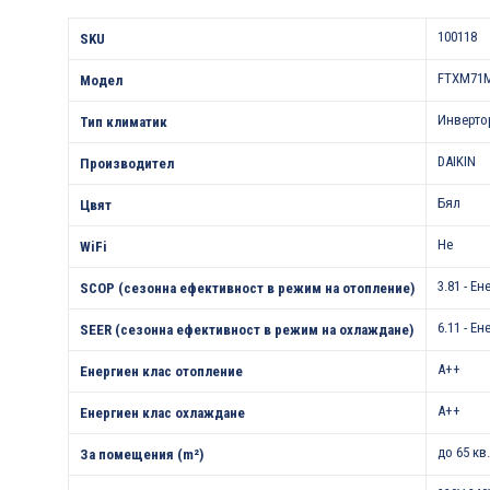
Характеристики
100118
SKU
FTXM71M
Модел
Инверто
Тип климатик
DAIKIN
Производител
Бял
Цвят
Не
WiFi
3.81 - Е
SCOP (сезонна ефективност в режим на отопление)
6.11 - Е
SEER (сезонна ефективност в режим на охлаждане)
A++
Енергиен клас отопление
A++
Енергиен клас охлаждане
до 65 кв
За помещения (m²)