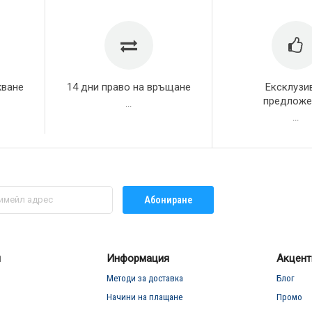
жване
14 дни право на връщане
Ексклузи
предложе
...
...
Абониране
л
Информация
Акцент
Методи за доставка
Блог
Начини на плащане
Промо