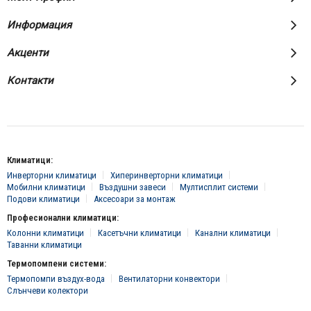
Информация
Акценти
Контакти
Климатици:
Инверторни климатици
Хиперинверторни климатици
Мобилни климатици
Въздушни завеси
Мултисплит системи
Подови климатици
Аксесоари за монтаж
Професионални климатици:
Колонни климатици
Касетъчни климатици
Канални климатици
Таванни климатици
Термопомпени системи:
Термопомпи въздух-вода
Вентилаторни конвектори
Слънчеви колектори