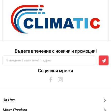
Бъдете в течение с новини и промоции!
Абонирай
се
за
нашия
Социални мрежи
е-
бюлетин:
За Нас
Моят Профил