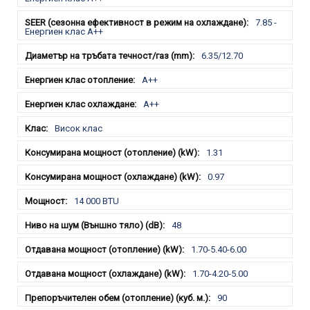
7.85 -
Енергиен клас A++
6.35/12.70
A++
A++
Висок клас
1.31
0.97
14 000 BTU
48
1.70-5.40-6.00
1.70-4.20-5.00
90