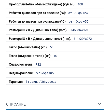
100
от -20 до +24
от -10 до +50
870x734x373
811x294x272
50
10
R32
Монофазно
3 години / 36 месеца
ОПИСАНИЕ