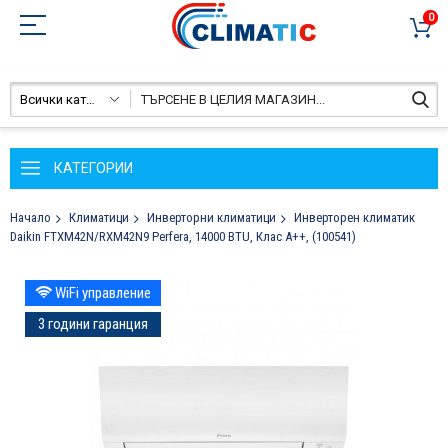
0
Всички категории
КАТЕГОРИИ
Начало
Климатици
Инверторни климатици
Инверторен климатик
Daikin FTXM42N/RXM42N9 Perfera, 14000 BTU, Клас A++, (100541)
Преминете
WiFi управление
към
края
3 години гаранция
на
галерията
на
изображенията