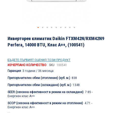
Преминете
към
Инверторен климатик Daikin FTXM42N/RXM42N9
началото
Perfera, 14000 BTU, Клас A++, (100541)
на
галерия
със
снимки
БЪДЕТЕ ПЪРВИЯТ ОЦЕНИЛ ТОЗИ ПРОДУКТ
ИЗЧЕРПАНО КОЛИЧЕСТВО
SKU
100541
Гаранция
3 години / 36 месеца
Препоръчителен обем (отопление) (куб. м.)
838
Препоръчителен обем (охлаждане) (куб. м.)
1348
SEER (сезонна ефективност в режим на охлаждане)
7.85 -
Енергиен клас A++
SCOP (сезонна ефективност в режим на отопление)
4.71 -
Енергиен клас A++