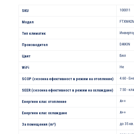
Характеристики
100011
SKU
FTXM42M
Модел
Инверто
Тип климатик
DAIKIN
Производител
Бял
Цвят
Не
WiFi
4.60 - Е
SCOP (сезонна ефективност в режим на отопление)
7.50 - кл
SEER (сезонна ефективност в режим на охлаждане)
A++
Енергиен клас отопление
A++
Енергиен клас охлаждане
до 35 кв
За помещения (m²)