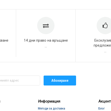
жване
14 дни право на връщане
Ексклузи
предложе
...
...
Абониране
л
Информация
Акцент
Методи за доставка
Блог