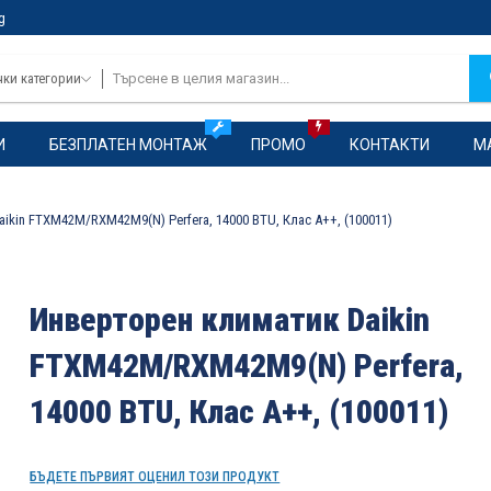
g
чки категории
И
БЕЗПЛАТЕН МОНТАЖ
ПРОМО
КОНТАКТИ
М
ikin FTXM42M/RXM42M9(N) Perfera, 14000 BTU, Клас A++, (100011)
Инверторен климатик Daikin
FTXM42M/RXM42M9(N) Perfera,
14000 BTU, Клас A++, (100011)
БЪДЕТЕ ПЪРВИЯТ ОЦЕНИЛ ТОЗИ ПРОДУКТ