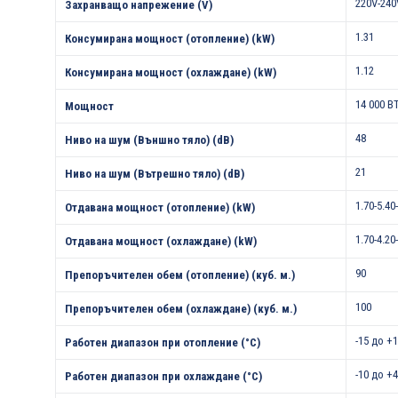
220V-240
Захранващо напрежение (V)
1.31
Консумирана мощност (отопление) (kW)
1.12
Консумирана мощност (охлаждане) (kW)
14 000 B
Мощност
48
Ниво на шум (Външно тяло) (dB)
21
Ниво на шум (Вътрешно тяло) (dB)
1.70-5.40
Отдавана мощност (отопление) (kW)
1.70-4.20
Отдавана мощност (охлаждане) (kW)
90
Препоръчителен обем (отопление) (куб. м.)
100
Препоръчителен обем (охлаждане) (куб. м.)
-15 до +
Работен диапазон при отопление (°С)
-10 до +
Работен диапазон при охлаждане (°С)