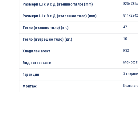
825x735x
Размери Ш х В х Д (външно тяло) (mm)
811x294x
Размери Ш х В х Д (вътрешно тяло) (mm)
47
Тегло (външно тяло) (кг.)
10
Тегло (вътрешно тяло) (кг.)
R32
Хладилен агент
Монофа
Вид захранване
3 години
Гаранция
Безплат
Монтаж