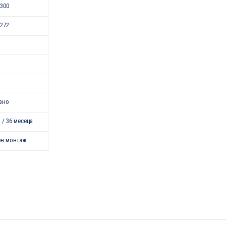
300
272
зно
 / 36 месеца
ен монтаж