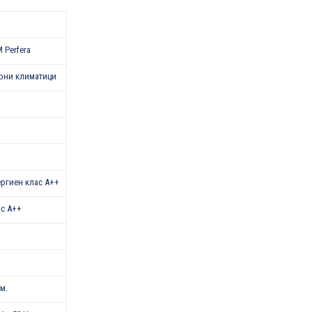
 Perfera
рни климатици
нергиен клас A++
ас A++
.м.