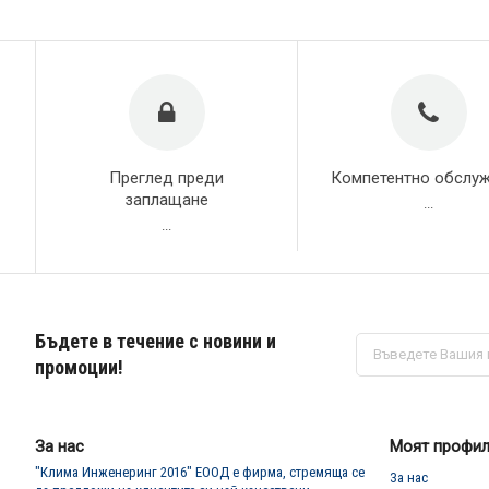
Преглед преди
Компетентно обслу
заплащане
...
...
Бъдете в течение с новини и
Абонирай
се
промоции!
за
нашия
е-
бюлетин:
За нас
Моят профи
"Клима Инженеринг 2016" ЕООД е фирма, стремяща се
За нас