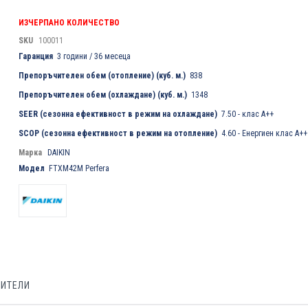
ИЗЧЕРПАНО КОЛИЧЕСТВО
SKU
100011
Гаранция
3 години / 36 месеца
Препоръчителен обем (отопление) (куб. м.)
838
Препоръчителен обем (охлаждане) (куб. м.)
1348
SEER (сезонна ефективност в режим на охлаждане)
7.50 - клас A++
SCOP (сезонна ефективност в режим на отопление)
4.60 - Енергиен клас A++
Марка
DAIKIN
Модел
FTXM42M Perfera
БИТЕЛИ