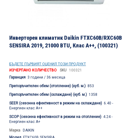
Преминете
към
Инверторен климатик Daikin FTXC60B/RXC60B
началото
SENSIRA 2019, 21000 BTU, Клас A++, (100321)
на
галерия
със
снимки
БЪДЕТЕ ПЪРВИЯТ ОЦЕНИЛ ТОЗИ ПРОДУКТ
ИЗЧЕРПАНО КОЛИЧЕСТВО
SKU
100321
Гаранция
3 години / 36 месеца
Препоръчителен обем (отопление) (куб. м.)
853
Препоръчителен обем (охлаждане) (куб. м.)
1358
SEER (сезонна ефективност в режим на охлаждане)
6.40 -
Енергиен клас A++
SCOP (сезонна ефективност в режим на отопление)
4.24 -
Енергиен клас A+
Марка
DAIKIN
Модел
FTXC60B SENSIRA