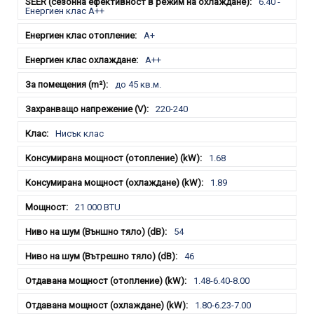
6.40 -
Енергиен клас A++
A+
A++
до 45 кв.м.
220-240
Нисък клас
1.68
1.89
21 000 BTU
54
46
1.48-6.40-8.00
1.80-6.23-7.00