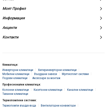
Моят Профил
Информация
Акценти
Контакти
Климатици:
Инверторни климатици
Хиперинверторни климатици
Мобилни климатици
Въздушни завеси
Мултисплит системи
Подови климатици
Аксесоари за монтаж
Професионални климатици:
Колонни климатици
Касетъчни климатици
Канални климатици
Таванни климатици
Термопомпени системи:
Термопомпи въздух-вода
Вентилаторни конвектори