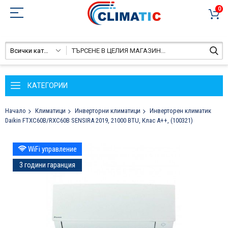
0
Всички категории
КАТЕГОРИИ
Начало
Климатици
Инверторни климатици
Инверторен климатик
Daikin FTXC60B/RXC60B SENSIRA 2019, 21000 BTU, Клас A++, (100321)
Преминете
WiFi управление
към
края
3 години гаранция
на
галерията
на
изображенията