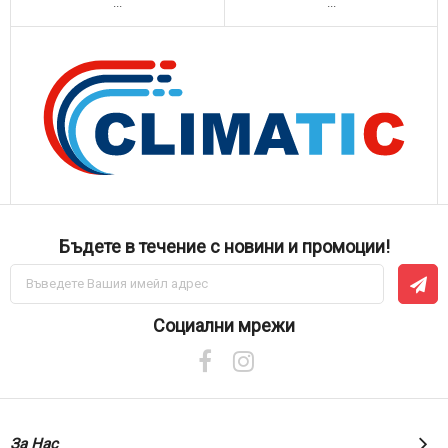
...
...
Бъдете в течение с новини и промоции!
Абонирай
се
за
нашия
Социални мрежи
е-
бюлетин:
За Нас