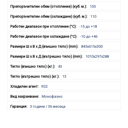
105
110
-15 до +18
-10 до +46
845x615x300
1010x297x288
43
13
R32
Монофазно
3 години / 36 месеца