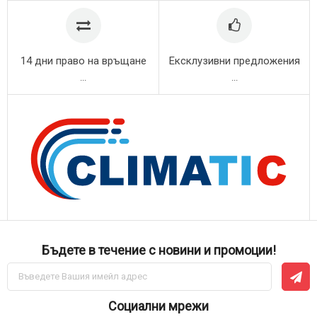
14 дни право на връщане
Ексклузивни предложения
...
...
Бъдете в течение с новини и промоции!
Абонирай
се
за
нашия
Социални мрежи
е-