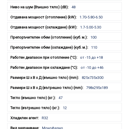
48
1.70-5.80-6.50
1.7-5.00-5.30
100
110
от -15 до +18
от -10 до +46
825x735x300
798x295x189
47
12
R32
Монофазно