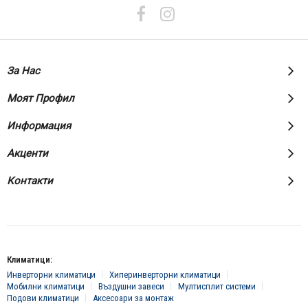
бюлетин:
За Нас
Моят Профил
Информация
Акценти
Контакти
Климатици:
Инверторни климатици
Хиперинверторни климатици
Мобилни климатици
Въздушни завеси
Мултисплит системи
Подови климатици
Аксесоари за монтаж