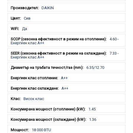
DAIKIN
Сив
Да
4.60 -
Енергиен клас А++
7.33 -
Енергиен клас А++
6.35/12.70
A++
A++
Висок клас
1.45
1.36
18 000 BTU