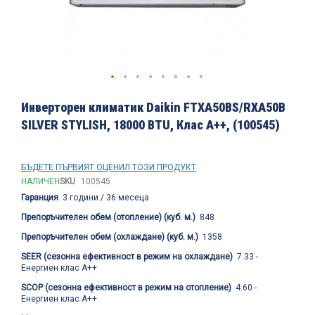
Преминете
към
Инверторен климатик Daikin FTXA50BS/RXA50B
началото
SILVER STYLISH, 18000 BTU, Клас A++, (100545)
на
галерия
със
снимки
БЪДЕТЕ ПЪРВИЯТ ОЦЕНИЛ ТОЗИ ПРОДУКТ
НАЛИЧЕН
SKU
100545
Гаранция
3 години / 36 месеца
Препоръчителен обем (отопление) (куб. м.)
848
Препоръчителен обем (охлаждане) (куб. м.)
1358
SEER (сезонна ефективност в режим на охлаждане)
7.33 -
Енергиен клас А++
SCOP (сезонна ефективност в режим на отопление)
4.60 -
Енергиен клас А++