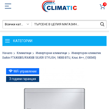
0
Всички категории
КАТЕГОРИИ
Начало
Климатици
Инверторни климатици
Инверторен климатик
Daikin FTXA50BS/RXA50B SILVER STYLISH, 18000 BTU, Клас A++, (100545)
Преминете
WiFi управление
към
края
3 години гаранция
на
галерията
на
изображенията