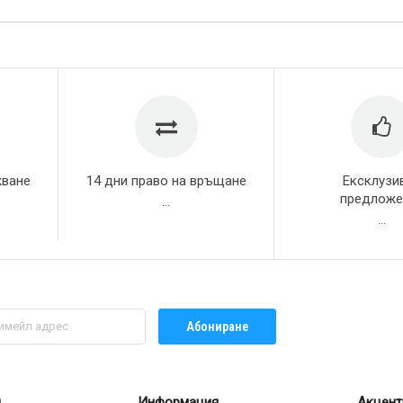
жване
14 дни право на връщане
Ексклузи
предложе
...
...
Абониране
л
Информация
Акцент