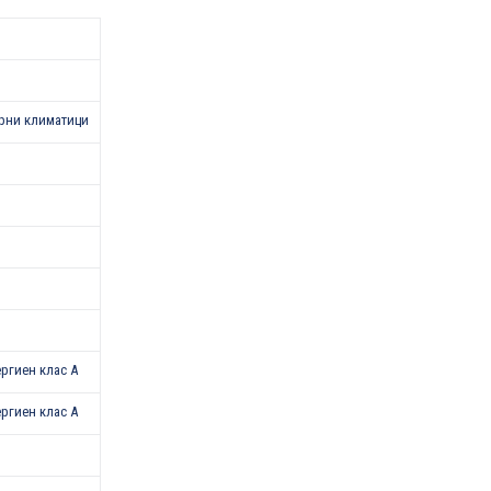
рни климатици
нергиен клас A
нергиен клас A