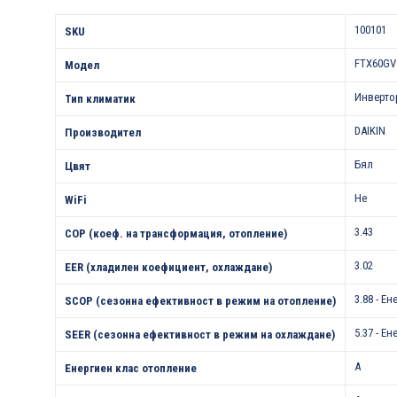
Характеристики
100101
SKU
FTX60GV
Модел
Инверто
Тип климатик
DAIKIN
Производител
Бял
Цвят
Не
WiFi
3.43
COP (коеф. на трансформация, отопление)
3.02
EER (хладилен коефициент, охлаждане)
3.88 - Е
SCOP (сезонна ефективност в режим на отопление)
5.37 - Е
SEER (сезонна ефективност в режим на охлаждане)
A
Енергиен клас отопление