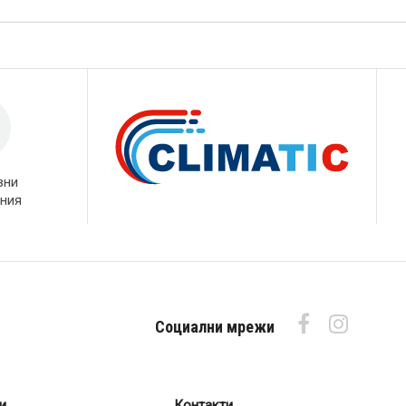
вни
ния
Социални мрежи
и
Контакти