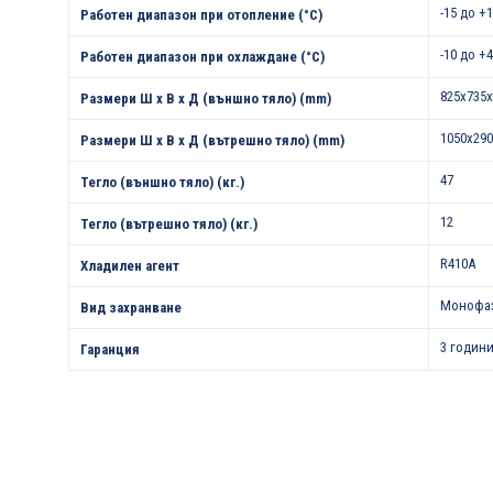
-15 до +
Работен диапазон при отопление (°С)
-10 до +
Работен диапазон при охлаждане (°С)
825x735x
Размери Ш х В х Д (външно тяло) (mm)
1050x290
Размери Ш х В х Д (вътрешно тяло) (mm)
47
Тегло (външно тяло) (кг.)
12
Тегло (вътрешно тяло) (кг.)
R410A
Хладилен агент
Монофа
Вид захранване
3 години
Гаранция