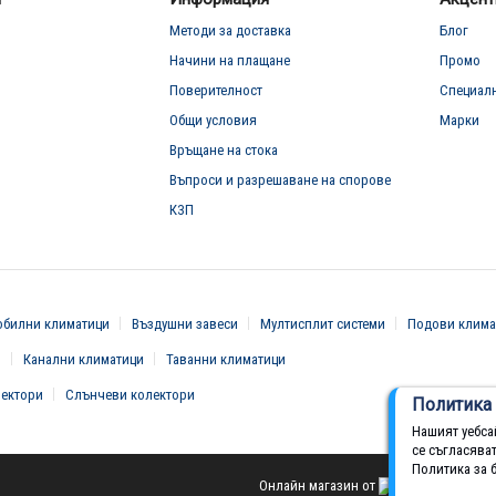
Методи за доставка
Блог
Начини на плащане
Промо
Поверителност
Специал
Общи условия
Марки
Връщане на стока
Въпроси и разрешаване на спорове
КЗП
билни климатици
Въздушни завеси
Мултисплит системи
Подови клима
и
Канални климатици
Таванни климатици
вектори
Слънчеви колектори
Политика 
Нашият уебса
се съгласява
Политика за 
Онлайн магазин от