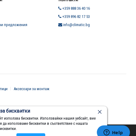
+359 888 36 40 16
+359 896 82 17 53
ни предложения
info@climatic.bg
тици
Аксесоари за монтаж
за бисквитки
йт използва бисквитки. Използвайки нашия уебсайт, вие
те да използваме бисквитки в съответствие с нашата
бисквитки.