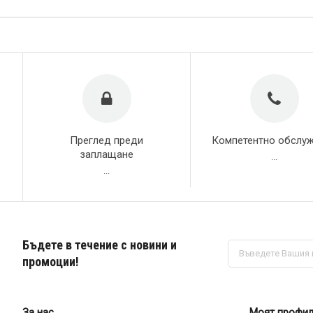
Преглед преди
Компетентно обслу
заплащане
...
...
Бъдете в течение с новини и
Абонирай
се
промоции!
за
нашия
е-
бюлетин:
За нас
Моят профи