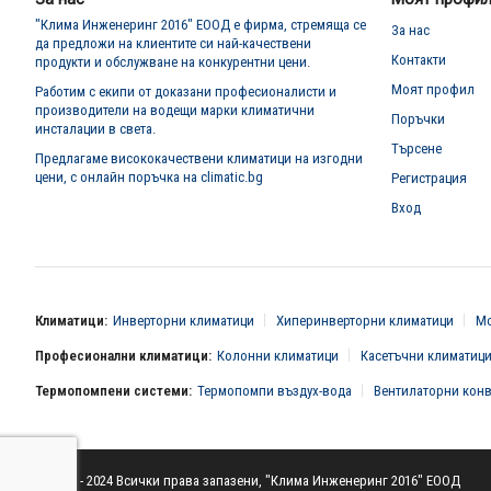
"Клима Инженеринг 2016" ЕООД е фирма, стремяща се
За нас
да предложи на клиентите си най-качествени
Контакти
продукти и обслужване на конкурентни цени.
Моят профил
Работим с екипи от доказани професионалисти и
производители на водещи марки климатични
Поръчки
инсталации в света.
Търсене
Предлагаме висококачествени климатици на изгодни
цени, с онлайн поръчка на climatic.bg
Регистрация
Вход
Климатици:
Инверторни климатици
Хиперинверторни климатици
Мо
Професионални климатици:
Колонни климатици
Касетъчни климатиц
Термопомпени системи:
Термопомпи въздух-вода
Вентилаторни кон
© 2016 - 2024 Всички права запазени, "Клима Инженеринг 2016" ЕООД