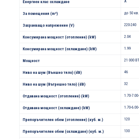
A
Енергиен клас охлаждане
до 50 кв
За помещения (m²)
220-240
Захранващо напрежение (V)
2.04
Консумирана мощност (отопление) (kW)
1.99
Консумирана мощност (охлаждане) (kW)
21 000 B
Мощност
46
Ниво на шум (Външно тяло) (dB)
32
Ниво на шум (Вътрешно тяло) (dB)
1.70-7.00
Отдавана мощност (отопление) (kW)
1.70-6.00
Отдавана мощност (охлаждане) (kW)
120
Препоръчителен обем (отопление) (куб. м.)
130
Препоръчителен обем (охлаждане) (куб. м.)