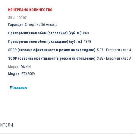
ИЗЧЕРПАНО КОЛИЧЕСТВО
SKU
100101
Гаранция
3 години / 36 месеца
Препоръчителен обем (отопление) (куб. м.)
868
Препоръчителен обем (охлаждане) (куб. м.)
1378
SEER (сезонна ефективност в режим на охлаждане)
5.37 - Енергиен клас A
SCOP (сезонна ефективност в режим на отопление)
3.88 - Енергиен клас A
Марка
DAIKIN
Модел
FTX60GV
БИТЕЛИ