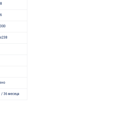
18
46
300
x238
зно
 / 36 месеца